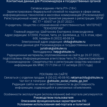
Контактные данные для Роскомнадзора и государственных органов
Сетевое издание «Чита.РУ» (18+)
Зарегистрировано Федеральной службой по надзору в сфере связи,
информационных технологий и массовых коммуникаций (Роскомнадзор)
Регистрационный номер и дата принятия решения о регистрации: ЭЛ №
ФС 77 – 83657 от 26.07.2022 г.
Учредитель: Общество с ограниченной ответственностью "ИНТЕРНЕТ
ТЕХНОЛОГИИ"
Главный редактор: Шайтанова Екатерина Александровна
Адрес редакции: 672000, Россия, Чита, ул. Балябина, д. 13, 6 этаж, офис
608, телефон 8 (3022) 40-08-24
Электронный адрес редакции:
chita@shkulev.ru
Контактные данные для Роскомнадзора и государственных органов:
juristnsk@shkulev.ru
Техподдержка:
help@shkulev.ru
Редакционные материалы, опубликованные на сайте до 26.07.2022,
подготовлены Информационным агентством Чита.Ру (Зарегистрировано
Роскомнадзором - Свидетельство о регистрации средства массовой
информации ИА №ФС 77-71394 от 17 октября 2017 года)
РЕКЛАМА НА САЙТЕ
Связаться с отделом продаж: 8 (30-22) 40-08-90,
reklamachita@shkulev.ru
Чат-бот в телеграм:
@shkulev_social_media_gp_bot
Редакция сайта не несет ответственности за достоверность
информации, содержащейся в рекламных объявлениях.
Особенности эксплуатации (использования) веб-портала регулируются:
Руководством пользователя
Описанием функциональных характеристик ПО
Условиями использования веб-портала и политикой