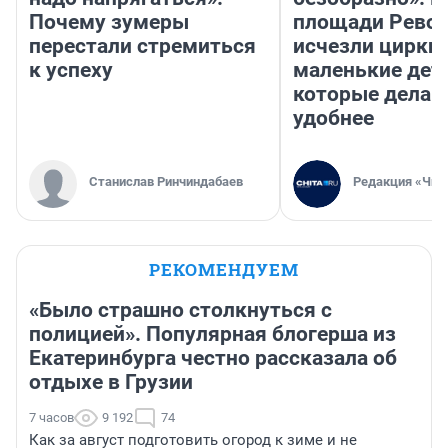
Почему зумеры
площади Рево
перестали стремиться
исчезли цирки 
к успеху
маленькие дет
которые делаю
удобнее
Станислав Ринчиндабаев
Редакция «Чит
РЕКОМЕНДУЕМ
«Было страшно столкнуться с
полицией». Популярная блогерша из
Екатеринбурга честно рассказала об
отдыхе в Грузии
7 часов
9 192
74
Как за август подготовить огород к зиме и не