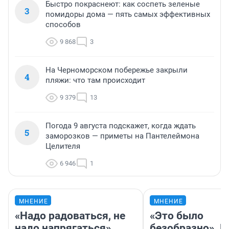
Быстро покраснеют: как соспеть зеленые
3
помидоры дома — пять самых эффективных
способов
9 868
3
На Черноморском побережье закрыли
4
пляжи: что там происходит
9 379
13
Погода 9 августа подскажет, когда ждать
5
заморозков — приметы на Пантелеймона
Целителя
6 946
1
МНЕНИЕ
МНЕНИЕ
«Надо радоваться, не
«Это было
надо напрягаться».
безобразно». П