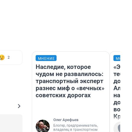
2
МНЕНИЕ
МНЕНИ
Наследие, которое
«Эй, 
чудом не развалилось:
тебя».
транспортный эксперт
догон
разнес миф о «вечных»
Алекс
советских дорогах
на род
дофа
воспо
Красн
Олег Арефьев
Блогер, предприниматель,
владелец в транспортном