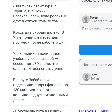
сосед случайно 
«300 тысяч стоит тур и в
Турцию, и в Сочи».
Рассказываем, куда россияне
Гость
едут в отпуск этим летом
12 апреля 2024
Как скучно я жи
Когда до природы далеко. В
Чите появится место для
прогулок после рабочего дня
У школьников начинается
учеба, а у их родителей —
бессонница? Узнали, что
сделать, чтобы спать лучше
Гость
Войти
В округе Забайкалья
подменили опоры фонарей на
130 миллионов — это
кончилось двумя уголовными
делами
Новости СМИ2
«Покупаешь кота в мешке»: