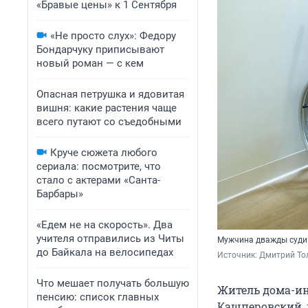
«Бравые цены» к 1 Сентября
«Не просто слух»: Федору
Бондарчуку приписывают
новый роман — с кем
Опасная петрушка и ядовитая
вишня: какие растения чаще
всего путают со съедобными
Круче сюжета любого
сериала: посмотрите, что
стало с актерами «Санта-
Барбары»
«Едем не на скорость». Два
учителя отправились из Читы
Мужчина дважды судим
до Байкала на велосипедах
Источник: 
Дмитрий То
Что мешает получать большую
Житель дома-ин
пенсию: список главных
Кашперовский, 