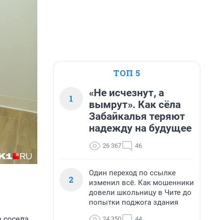
ТОП 5
«Не исчезнут, а
1
вымрут». Как сёла
Забайкалья теряют
надежду на будущее
26 367
46
Один переход по ссылке
2
изменил всё. Как мошенники
довели школьницу в Чите до
попытки поджога здания
 соседа
24 350
44