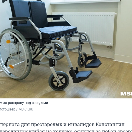
 за расправу над соседями
лстошеев / MSK1.RU
терната для престарелых и инвалидов Константин
передвигающийся на коляске, осужден за побои своего