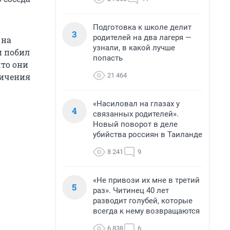
Подготовка к школе делит
3
родителей на два лагеря —
 на
узнали, в какой лучше
и побил
попасть
что они
21 464
ничения
«Насиловал на глазах у
4
связанных родителей».
Новый поворот в деле
убийства россиян в Таиланде
8 241
9
«Не привози их мне в третий
5
раз». Читинец 40 лет
разводит голубей, которые
всегда к нему возвращаются
6 838
6