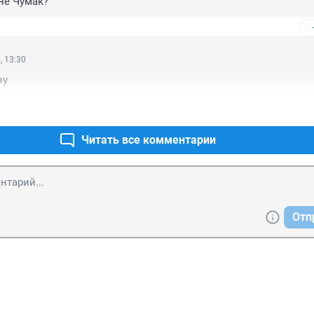
не Чумак?
, 13:30
ву
Читать все комментарии
Отп