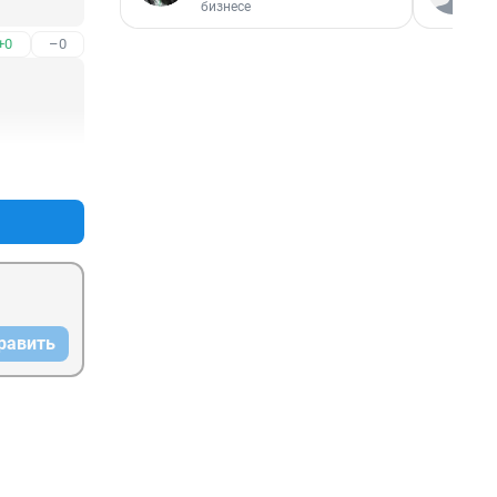
бизнесе
+0
–0
+1
–0
равить