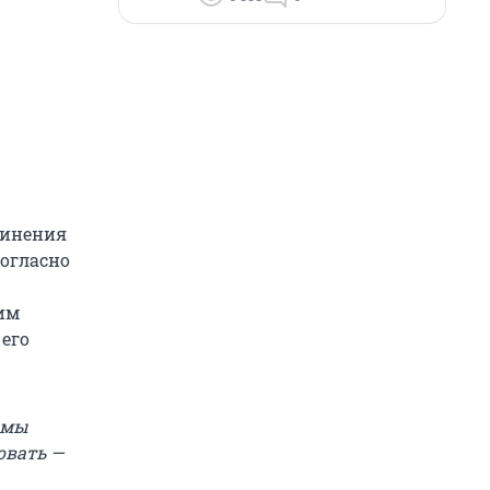
чинения
Согласно
им
 его
 мы
овать —