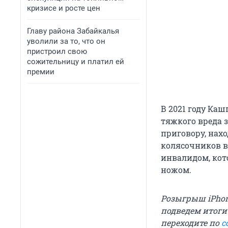
кризисе и росте цен
Главу района Забайкалья
уволили за то, что он
пристроил свою
сожительницу и платил ей
премии
В 2021 году Ка
тяжкого вреда 
приговору, нах
колясочников в
инвалидом, кот
ножом.
Розыгрыш iPhon
подведем итоги
переходите по
с