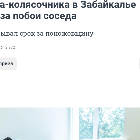
а-колясочника в Забайкалье
за побои соседа
бывал срок за поножовщину
2 972
ариев