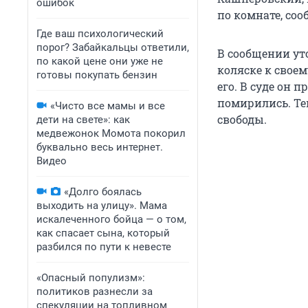
ошибок
по комнате, соо
Где ваш психологический
порог? Забайкальцы ответили,
В сообщении ут
по какой цене они уже не
коляске к свое
готовы покупать бензин
его. В суде он 
помирились. Те
«Чисто все мамы и все
свободы.
дети на свете»: как
медвежонок Момота покорил
буквально весь интернет.
Видео
«Долго боялась
выходить на улицу». Мама
искалеченного бойца — о том,
как спасает сына, который
разбился по пути к невесте
«Опасный популизм»:
политиков разнесли за
спекуляции на топливном