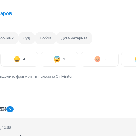
харов
ясочник
Суд
Побои
Дом-интернат
4
2
0
ыделите фрагмент и нажмите Ctrl+Enter
ИИ
5
, 13:58