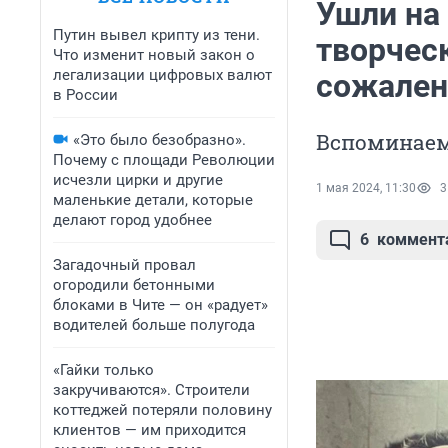
Ушли на
Путин вывел крипту из тени.
творческ
Что изменит новый закон о
легализации цифровых валют
сожален
в России
Вспоминаем
«Это было безобразно».
Почему с площади Революции
исчезли цирки и другие
1 мая 2024, 11:30
3
маленькие детали, которые
делают город удобнее
6
коммент
Загадочный провал
огородили бетонными
блоками в Чите — он «радует»
водителей больше полугода
«Гайки только
закручиваются». Строители
коттеджей потеряли половину
клиентов — им приходится