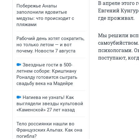
В апреле этого 
Побережье Анапы
Евгений Кунгуро
заполонили ядовитые
где проживал.
медузы: что происходит с
пляжами
Мы решили вспо
Рабочий день хотят сократить,
самоубийством.
но только летом — и вот
психологами. О
почему. Новости 7 августа
поступают, когд
Звездные гости в 500-
летнем соборе: Криштиану
Роналду готовится сыграть
свадьбу века на Мадейре
Нагиева не узнать! Как
выглядели звезды культовой
«Каменской» 27 лет назад
Тело россиянки нашли во
Французских Альпах. Как она
погибла?