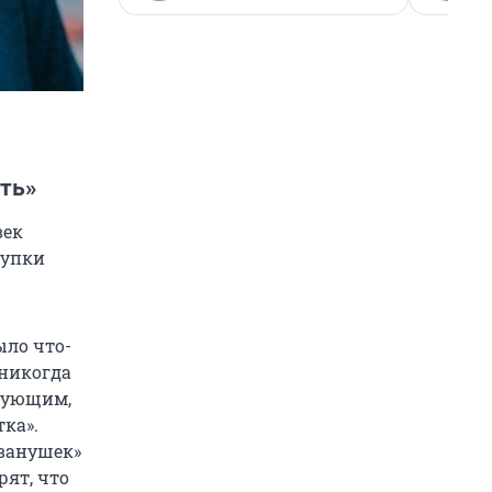
ть»
век
тупки
ыло что-
 никогда
ерующим,
тка».
Иванушек»
рят, что