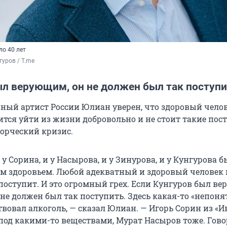
ло 40 лет
гуров / T.me
ыл верующим, он не должен был так поступи
нный артист России Юлиан уверен, что здоровый чело
ится уйти из жизни добровольно и не стоит такие пос
ворческий кризис.
у Сорина, и у Насырова, и у Зинурова, и у Кунгурова б
им здоровьем. Любой адекватный и здоровый человек
 поступит. И это огромный грех. Если Кунгуров был в
 не должен был так поступить. Здесь какая-то «непоня
твовал алкоголь, — сказал Юлиан. — Игорь Сорин из «
под какими-то веществами, Мурат Насыров тоже. Гово