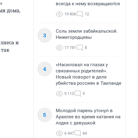
»
всегда к нему возвращаются
ми дома,
19 806
12
Соль земли забайкальской.
3
Нижегородцевы
знеса и
17 781
8
 так
«Насиловал на глазах у
4
связанных родителей».
Новый поворот в деле
убийства россиян в Таиланде
9 113
9
Молодой парень утонул в
5
Арахлее во время катания на
лодке с девушкой
6 447
84