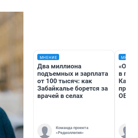
МНЕНИЕ
МНЕНИ
Два миллиона
«Огра
подъемных и зарплата
в гол
от 100 тысяч: как
Как в
Забайкалье борется за
профе
врачей в селах
ОВЗ
Команда проекта
«Редколлегия»