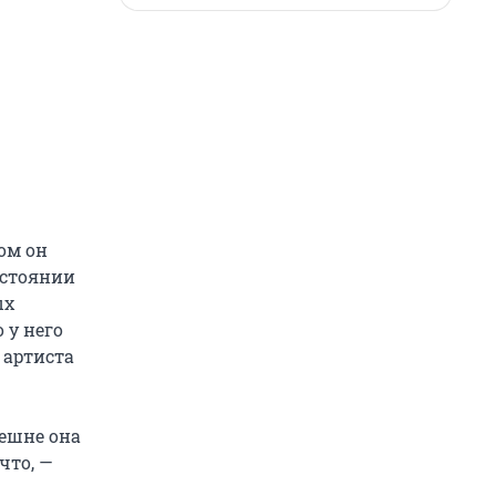
ом он
остоянии
ых
 у него
 артиста
нешне она
что, —