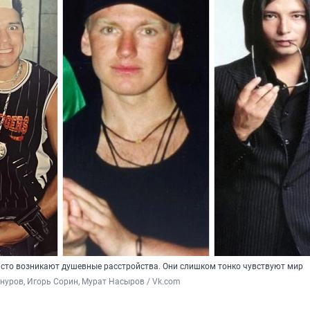
асто возникают душевные расстройства. Они слишком тонко чувствуют мир
нуров, Игорь Сорин, Мурат Насыров / Vk.com