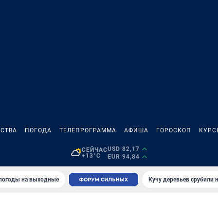
СТВА
ПОГОДА
ТЕЛЕПРОГРАММА
АФИША
ГОРОСКОП
КУРС
USD 82,17
СЕЙЧАС
+13°C
EUR 94,84
 погоды на выходные
Кучу деревьев срубили н