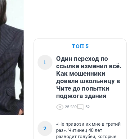
ТОП 5
Один переход по
1
ссылке изменил всё.
Как мошенники
довели школьницу в
Чите до попытки
поджога здания
25 239
52
«Не привози их мне в третий
2
раз». Читинец 40 лет
разводит голубей, которые