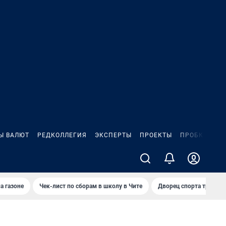
Ы ВАЛЮТ
РЕДКОЛЛЕГИЯ
ЭКСПЕРТЫ
ПРОЕКТЫ
ПРОБКИ
ИГ
а газоне
Чек-лист по сборам в школу в Чите
Дворец спорта требую