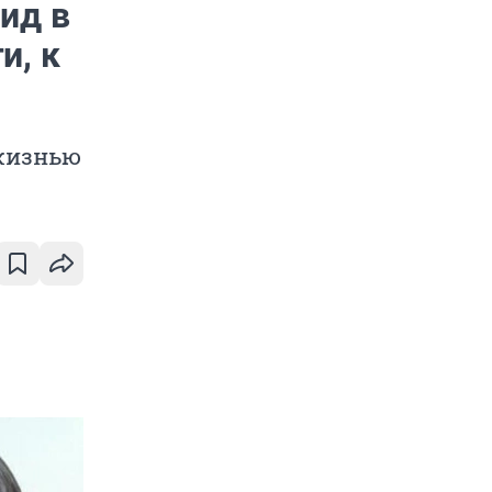
ид в
и, к
 жизнью