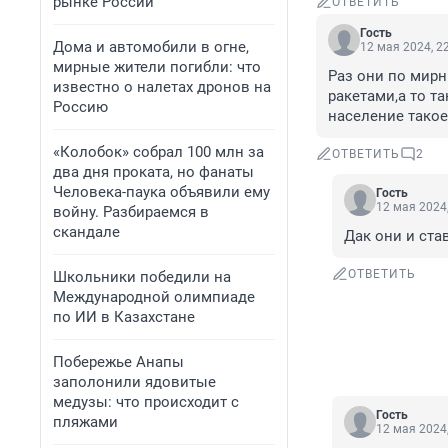
рынке России
ОТВЕТИТЬ
Гость
Дома и автомобили в огне,
12 мая 2024, 2
мирные жители погибли: что
Раз они по мирн
известно о налетах дронов на
ракетами,а то та
Россию
население тако
«Колобок» собрал 100 млн за
ОТВЕТИТЬ
2
два дня проката, но фанаты
Человека-паука объявили ему
Гость
12 мая 2024,
войну. Разбираемся в
скандале
Дак они и став
ОТВЕТИТЬ
Школьники победили на
Международной олимпиаде
по ИИ в Казахстане
Побережье Анапы
заполонили ядовитые
медузы: что происходит с
Гость
пляжами
12 мая 2024,