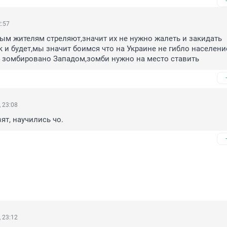
2:57
ым жителям стреляют,значит их не нужно жалеть и закидать 
к и будет,мы значит боимся что на Украине не гибло население,
е зомбировано Западом,зомби нужно на место ставить
 23:08
ят, научились чо.
 23:12