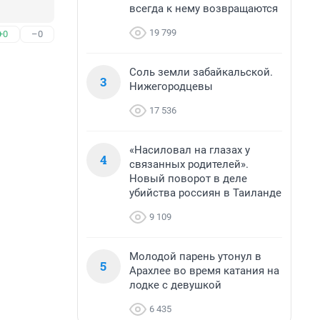
всегда к нему возвращаются
19 799
+0
–0
Соль земли забайкальской.
3
Нижегородцевы
17 536
«Насиловал на глазах у
4
связанных родителей».
Новый поворот в деле
убийства россиян в Таиланде
9 109
Молодой парень утонул в
5
Арахлее во время катания на
лодке с девушкой
6 435