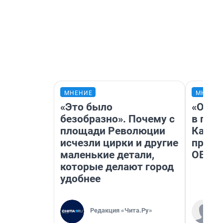
МНЕНИЕ
МНЕНИ
«Это было
«Огра
безобразно». Почему с
в гол
площади Революции
Как в
исчезли цирки и другие
профе
маленькие детали,
ОВЗ
которые делают город
удобнее
Редакция «Чита.Ру»