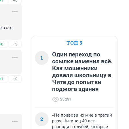
+1
–0
а это 
ТОП 5
+0
–3
Один переход по
1
ссылке изменил всё.
Как мошенники
довели школьницу в
+1
–0
Чите до попытки
поджога здания
25 231
«Не привози их мне в третий
2
раз». Читинец 40 лет
разводит голубей, которые