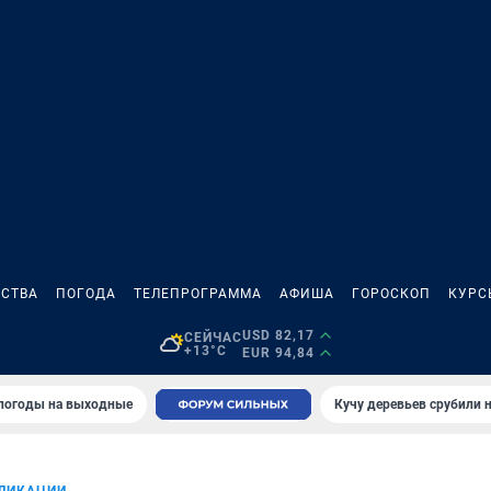
СТВА
ПОГОДА
ТЕЛЕПРОГРАММА
АФИША
ГОРОСКОП
КУРС
USD 82,17
СЕЙЧАС
+13°C
EUR 94,84
 погоды на выходные
Кучу деревьев срубили н