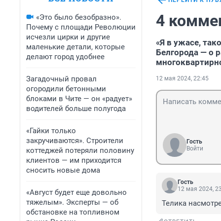
ПЕРЕЙТИ К ПУ
4 комме
«Это было безобразно».
Почему с площади Революции
исчезли цирки и другие
«Я в ужасе, та
маленькие детали, которые
Белгорода — о 
делают город удобнее
многоквартирн
Загадочный провал
12 мая 2024, 22:45
огородили бетонными
блоками в Чите — он «радует»
водителей больше полугода
«Гайки только
закручиваются». Строители
Гость
Войти
коттеджей потеряли половину
клиентов — им приходится
сносить новые дома
Гость
12 мая 2024, 2
«Август будет еще довольно
тяжелым». Эксперты — об
Телика насмотрел
обстановке на топливном