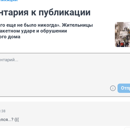
БЛИКАЦИИ
нтария к публикации
кого еще не было никогда». Жительницы
ракетном ударе и обрушении
ого дома
Отп
3:38
ся...? (((