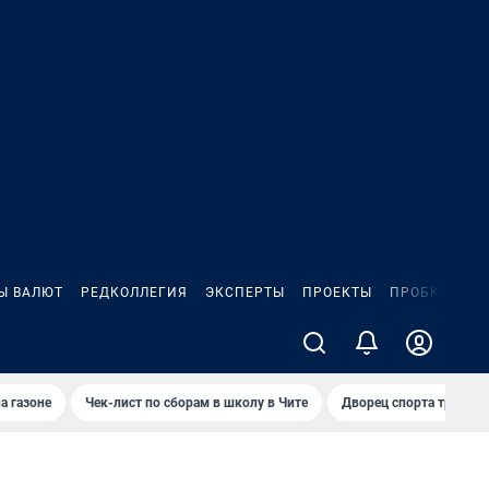
Ы ВАЛЮТ
РЕДКОЛЛЕГИЯ
ЭКСПЕРТЫ
ПРОЕКТЫ
ПРОБКИ
ИГ
а газоне
Чек-лист по сборам в школу в Чите
Дворец спорта требую