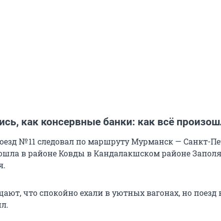
сь, как консервные банки: как всё произо
езд № 11 следовал по маршруту Мурманск — Санкт-Пе
ошла в районе Ковды в Кандалакшском районе Заполя
я.
ают, что спокойно ехали в уютных вагонах, но поезд 
л.