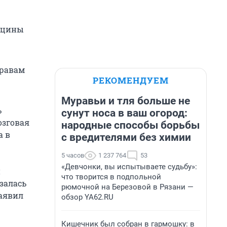
дицины
правам
РЕКОМЕНДУЕМ
Муравьи и тля больше не
ь
сунут носа в ваш огород:
озговая
народные способы борьбы
а в
с вредителями без химии
5 часов
1 237 764
53
«Девчонки, вы испытываете судьбу»:
и
что творится в подпольной
залась
рюмочной на Березовой в Рязани —
заявил
обзор YA62.RU
Кишечник был собран в гармошку: в