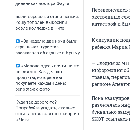
дневниках доктора Фаучи
Перевернулись 
экстренные слу
Были деревья, а стали пеньки.
Рощу тополей выкосили
катастроф и бы
возле колледжа в Чите
К ситуации под
«За неделю две ночи были
ребенка Мария 
страшные»: туристка
рассказала об отдыхе в Крыму
— Следим за ЧП 
«Молоко здесь почти никто
информация об 
не видит». Как делают
травма, перело
продукты, которые вы
покупаете каждый день:
регионе Алевти
репортаж с фото
Пока эвакуиров
Куда так дорого-то?
разлетелась ин
Попробуйте угадать, сколько
буквально заму
стоит аренда элитных квартир
SHOT, ссылаясь 
в Чите