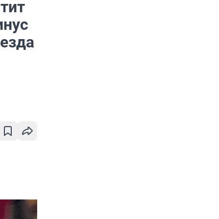
тит
инус
оезда