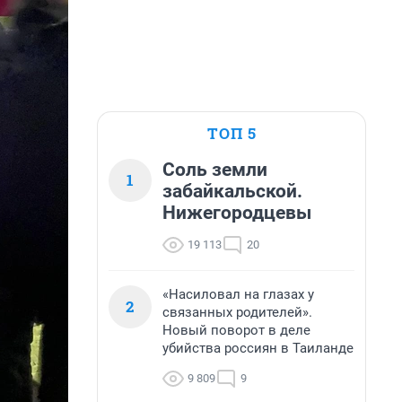
ТОП 5
Соль земли
1
забайкальской.
Нижегородцевы
19 113
20
«Насиловал на глазах у
2
связанных родителей».
Новый поворот в деле
убийства россиян в Таиланде
9 809
9