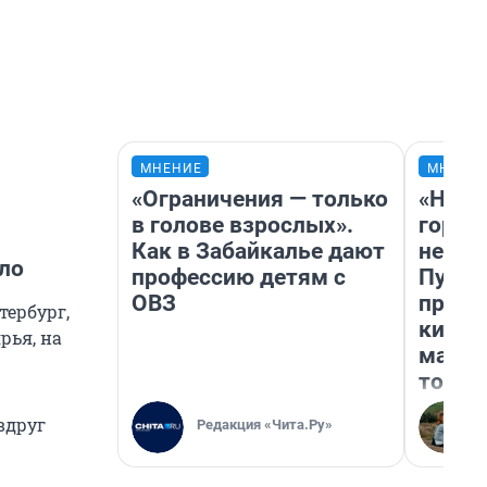
МНЕНИЕ
МНЕНИ
«Ограничения — только
«Нет 
в голове взрослых».
городо
Как в Забайкалье дают
недоф
шло
профессию детям с
Путеш
ОВЗ
проех
тербург,
килом
рья, на
машин
того
вдруг
Редакция «Чита.Ру»