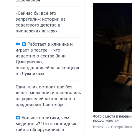
Забайкалья
«Сейчас бы всё это
запретили»: истории из
советского детства в
пионерских лагерях
Работает в клинике и
играет в театре — что
известно о сестре Вани
Дмитриенко,
оскандалившейся на концерте
в «Лужниках»
Один клик оставит вас без
денег: мошенники нацелились
на родителей школьников в
преддверии 1 сентября
Фото с места в первый
Больше политики, чем
продолжаются
медицины? Что за ковидные
Источник: 
Северо-Запа
тайны обнаружились в