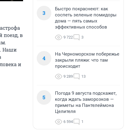
Быстро покраснеют: как
3
соспеть зеленые помидоры
дома — пять самых
эффективных способов
тастрофа
 поезд, в
9 722
3
ым.
. Наши
На Черноморском побережье
в
4
закрыли пляжи: что там
еловека и
происходит
9 289
13
Погода 9 августа подскажет,
5
когда ждать заморозков —
приметы на Пантелеймона
Целителя
6 594
1