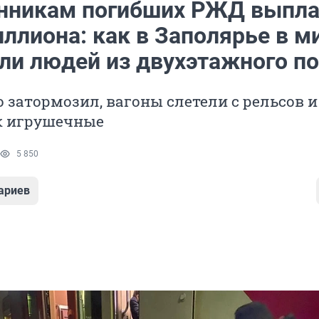
нникам погибших РЖД выпла
иллиона: как в Заполярье в м
али людей из двухэтажного п
о затормозил, вагоны слетели с рельсов и
к игрушечные
5 850
ариев