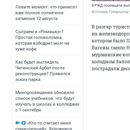
В РЖД пообещали вып
Ловите момент: что принесет
Источник: 
Губернатор 
вам полное солнечное
затмение 12 августа
В разгар турис
Сыграем в «Ромашку»?
на железнодорож
Простая головоломка,
котором было 32
которая взбодрит мозг не
Вагоны смяло б
хуже кофе
мурманские ко
холодном Заполя
Как будет выглядеть
Читинский Арбат после
пострадали деся
реконструкции? Появился
эскиз парка
Минпросвещения обновило
список учебников: что будут
изучать в школах и колледжах
с 1 сентября
«Кто-то считает меня
сумасшедшей». Художница