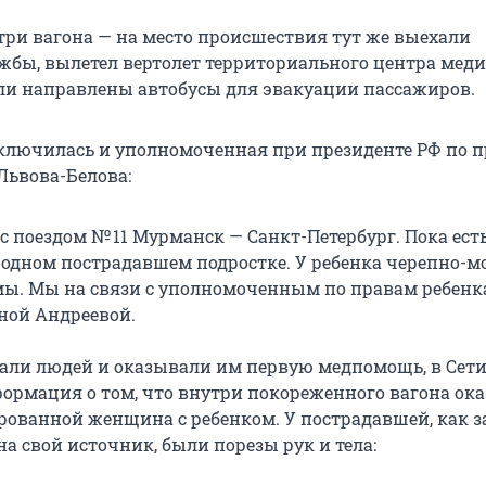
три вагона — на место происшествия тут же выехали
жбы, вылетел вертолет территориального центра ме
ли направлены автобусы для эвакуации пассажиров.
ключилась и уполномоченная при президенте РФ по 
Львова-Белова:
с поездом № 11 Мурманск — Санкт-Петербург. Пока ест
одном пострадавшем подростке. У ребенка черепно-м
мы. Мы на связи с уполномоченным по правам ребенк
ной Андреевой.
али людей и оказывали им первую медпомощь, в Сет
формация о том, что внутри покореженного вагона ока
рованной женщина с ребенком. У пострадавшей, как 
на свой источник, были порезы рук и тела: