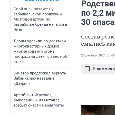
Родстве
Свой знак появится у
по 2,2 м
забайкальской продукции.
Мозговой штурм по
30 спас
разработке бренда начался в
Чите
Состав резк
Дроны ударили по десяткам
смялись ка
многоквартирных домов,
многие охватил огонь,
20 декабря 2024, 00:40
пострадали дети: главное об
атаке
9
коммент
Сенатор предложил вернуть
Забайкалью название
«Даурия»
Арт-объект «Кресло»,
выкованный из металла,
требует снести мэрия Читы