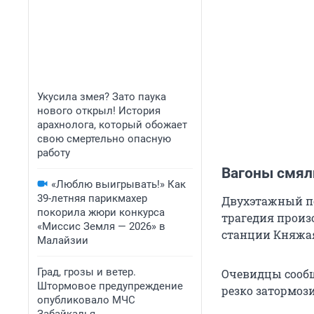
Укусила змея? Зато паука
нового открыл! История
арахнолога, который обожает
свою смертельно опасную
работу
Вагоны смяли
«Люблю выигрывать!» Как
39-летняя парикмахер
Двухэтажный по
покорила жюри конкурса
трагедия произ
«Миссис Земля — 2026» в
станции Княжа
Малайзии
Град, грозы и ветер.
Очевидцы сообщ
Штормовое предупреждение
резко затормози
опубликовало МЧС