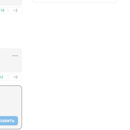
+16
–2
+2
–0
равить