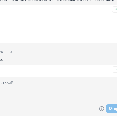
5, 11:23
м.
Отп