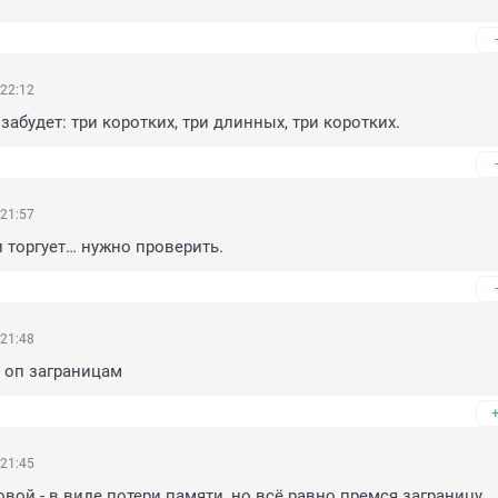
 22:12
забудет: три коротких, три длинных, три коротких.
 21:57
 торгует… нужно проверить.
 21:48
 оп заграницам
 21:45
вой - в виде потери памяти, но всё равно премся заграницу.