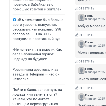
поселок в Забайкалье с
ОТВЕТИТЬ
помощью грантов и жителей
Гость
8 января 2025,
«В математике был больше
всего уверен»: выпускник
Азбуку морзе не 
рассказал, как исправил 298
баллов за ЕГЭ на 300 и
ОТВЕТИТЬ
поступил в престижный вуз
Гость
8 января 2025,
«Не исчезнут, а вымрут». Как
Может вениками
сёла Забайкалья теряют
надежду на будущее
ОТВЕТИТЬ
Гость
Россиянина арестовали за
8 января 2025,
звезды в Telegram — что он
натворил
нечего шлятьсся
ОТВЕТИТЬ
Пойти в баню, запрыгнуть на
лошадь или залечь в спа?
Гость
Узнали, что помогает
8 января 2025,
читинцам перезагрузиться
Проблемы с голо