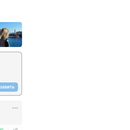
равить
+0
–0