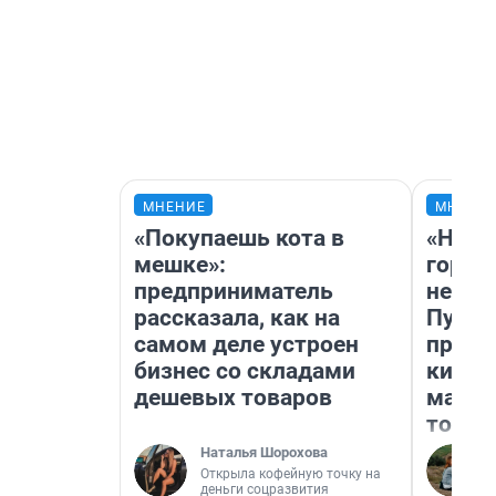
МНЕНИЕ
МНЕНИ
«Покупаешь кота в
«Нет 
мешке»:
городо
предприниматель
недоф
рассказала, как на
Путеш
самом деле устроен
проех
бизнес со складами
килом
дешевых товаров
машин
того
Наталья Шорохова
Открыла кофейную точку на
деньги соцразвития