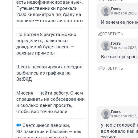
есть недофинансированные».
Путешественники проехали
Гость
9 января 2025,
2000 километров по Уралу на
машине — стоило ли оно того
И зачем ее поне
По погоде 8 августа можно
ОТВЕТИТЬ
определить, насколько
Гость
дождливой будет осень —
9 января 2025,
важные приметы
Все всё прекрас
Шесть пассажирских поездов
ОТВЕТИТЬ
выбились из графика на
ЗабЖД
Миссия — найти работу. О чем
спрашивать на собеседовании
и сколько денег просить,
чтобы вас точно взяли
Гость
9 января 2025,
у нее с головой 
Светящиеся лавочки,
волновало как и
3D‑памятник и бассейн — как
тронут.
развивается закрытый