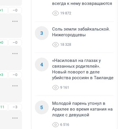
всегда к нему возвращаются
+1
–0
19 872
Соль земли забайкальской.
3
Нижегородцевы
+0
–0
18 328
«Насиловал на глазах у
4
связанных родителей».
Новый поворот в деле
+3
–0
убийства россиян в Таиланде
9 161
Молодой парень утонул в
5
+11
–3
Арахлее во время катания на
лодке с девушкой
6 516