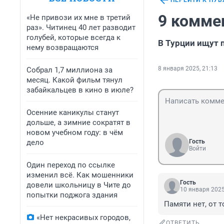
ПЕРЕЙТИ К ПУ
9 комме
«Не привози их мне в третий
раз». Читинец 40 лет разводит
голубей, которые всегда к
В Турции ищут
нему возвращаются
8 января 2025, 21:13
Собрал 1,7 миллиона за
месяц. Какой фильм тянул
забайкальцев в кино в июле?
Осенние каникулы станут
дольше, а зимние сократят в
новом учебном году: в чём
дело
Гость
Войти
Один переход по ссылке
изменил всё. Как мошенники
Гость
довели школьницу в Чите до
10 января 2025
попытки поджога здания
Памяти нет, от т
«Нет некрасивых городов,
ОТВЕТИТЬ