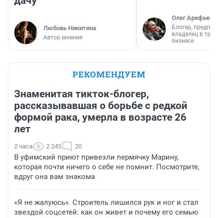
дачу
Олег Арефьев
Блогер, предпри
Любовь Никитина
владелец в тра
Автор мнения
бизнесе
РЕКОМЕНДУЕМ
Знаменитая тикток-блогер,
рассказывавшая о борьбе с редкой
формой рака, умерла в возрасте 26
лет
2 часа
2 245
20
В уфимский приют привезли пермячку Марину,
которая почти ничего о себе не помнит. Посмотрите,
вдруг она вам знакома
«Я не жалуюсь». Строитель лишился рук и ног и стал
звездой соцсетей: как он живет и почему его семью