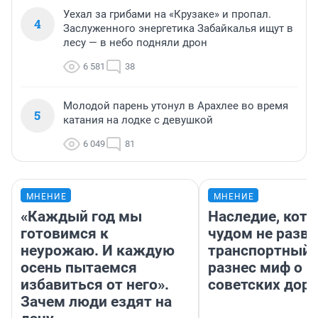
Уехал за грибами на «Крузаке» и пропал.
4
Заслуженного энергетика Забайкалья ищут в
лесу — в небо подняли дрон
6 581
38
Молодой парень утонул в Арахлее во время
5
катания на лодке с девушкой
6 049
81
МНЕНИЕ
МНЕНИЕ
«Каждый год мы
Наследие, кото
готовимся к
чудом не разва
неурожаю. И каждую
транспортный 
осень пытаемся
разнес миф о 
избавиться от него».
советских доро
Зачем люди ездят на