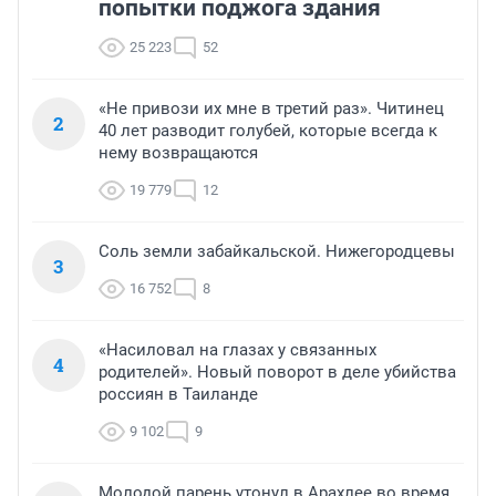
попытки поджога здания
25 223
52
«Не привози их мне в третий раз». Читинец
2
40 лет разводит голубей, которые всегда к
нему возвращаются
19 779
12
Соль земли забайкальской. Нижегородцевы
3
16 752
8
«Насиловал на глазах у связанных
4
родителей». Новый поворот в деле убийства
россиян в Таиланде
9 102
9
Молодой парень утонул в Арахлее во время