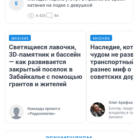
5
катания на лодке с девушкой
6 426
84
МНЕНИЕ
МНЕНИЕ
Светящиеся лавочки,
Наследие, кото
3D‑памятник и бассейн
чудом не разва
— как развивается
транспортный 
закрытый поселок в
разнес миф о 
Забайкалье с помощью
советских доро
грантов и жителей
Олег Арефьев
Команда проекта
Блогер, предпри
владелец в тра
«Редколлегия»
бизнесе