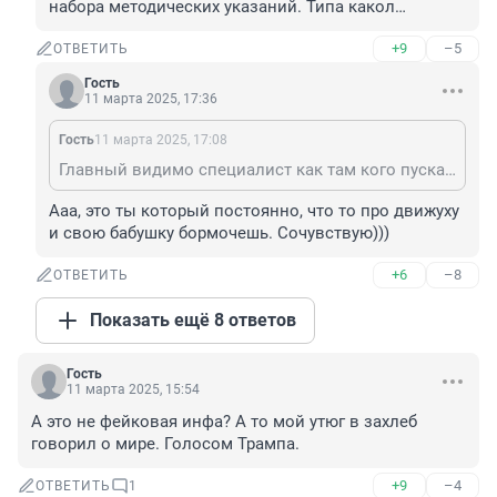
набора методических указаний. Типа какол…
+9
–5
ОТВЕТИТЬ
Гость
11 марта 2025, 17:36
Гость
11 марта 2025, 17:08
Главный видимо специалист как там кого пускают. Наверное рядом стоял. И пора менять фразеологизмы в текстах. Уже эти слова выдают одного единственного коментаторщика. Если что я здешний. А то предвижу следующие слова из набора методических указаний. Типа какол…
Ааа, это ты который постоянно, что то про движуху 
и свою бабушку бормочешь. Сочувствую)))
+6
–8
ОТВЕТИТЬ
Показать ещё 8 ответов
Гость
11 марта 2025, 15:54
А это не фейковая инфа? А то мой утюг в захлеб 
говорил о мире. Голосом Трампа.
+9
–4
ОТВЕТИТЬ
1