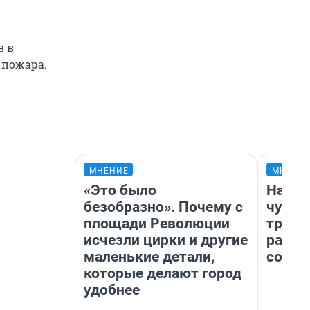
в в
 пожара.
МНЕНИЕ
МНЕНИ
«Это было
Насле
безобразно». Почему с
чудом
площади Революции
транс
исчезли цирки и другие
разне
маленькие детали,
совет
которые делают город
удобнее