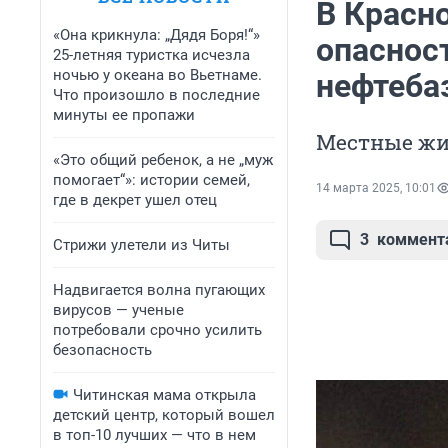
В Красн
«Она крикнула: „Дядя Боря!“»
опасност
25-летняя туристка исчезла
ночью у океана во Вьетнаме.
нефтеба
Что произошло в последние
минуты ее пропажи
Местные жи
«Это общий ребенок, а не „муж
помогает“»: истории семей,
14 марта 2025, 10:01
где в декрет ушел отец
3
коммент
Стрижи улетели из Читы
Надвигается волна пугающих
вирусов — ученые
потребовали срочно усилить
безопасность
Читинская мама открыла
детский центр, который вошел
в топ-10 лучших — что в нем