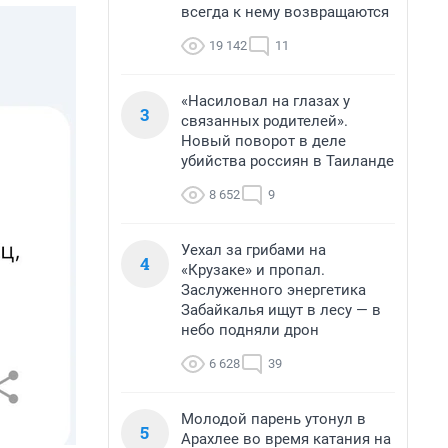
всегда к нему возвращаются
19 142
11
«Насиловал на глазах у
3
связанных родителей».
Новый поворот в деле
убийства россиян в Таиланде
8 652
9
Уехал за грибами на
4
«Крузаке» и пропал.
Заслуженного энергетика
Забайкалья ищут в лесу — в
небо подняли дрон
6 628
39
Молодой парень утонул в
5
Арахлее во время катания на