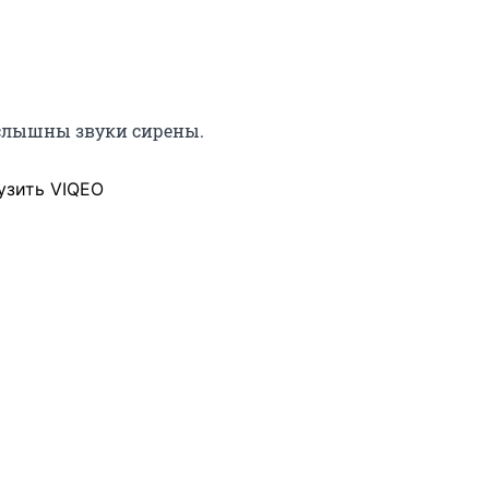
слышны звуки сирены.
узить VIQEO