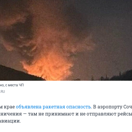
о, с места ЧП
.RU
м крае
объявлена ракетная опасность
. В аэропорту Со
ничения — там не принимают и не отправляют рейсы
авиации.