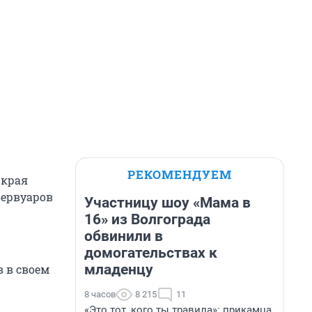
РЕКОМЕНДУЕМ
 края
зервуаров
Участницу шоу «Мама в
16» из Волгограда
обвинили в
домогательствах к
младенцу
в в своем
8 часов
8 215
11
«Это тот, кого ты травила»: прикамца