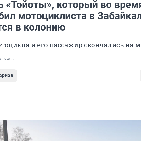
ь «Тойоты», который во врем
бил мотоциклиста в Забайкал
тся в колонию
тоцикла и его пассажир скончались на м
6 455
ариев