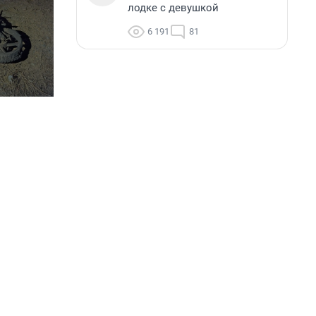
лодке с девушкой
6 191
81