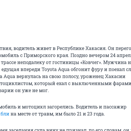
твия, водитель живет в Республике Хакасия. Он перег
мобиль с Приморского края. Поздно вечером 24 апрел
 трассе неподалеку от гостиницы «Ковчег». Мужчина н
 едущая впереди Toyota Aqua обгонит фуру и поехал с
ta Aqua вернулась на свою полосу, уроженец Хакасии
отоциклистом, который ехал с выключенными фарами
варии он уже не мог.
мобиль и мотоцикл загорелись. Водитель и пассажир
ибли
на месте от травм, им было 21 и 23 года.
я заседания суда вину не признал, по его словам, он