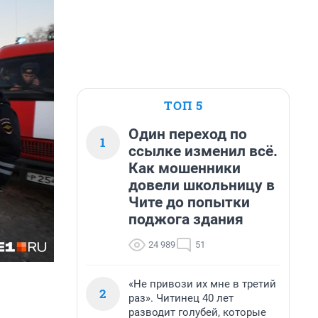
ТОП 5
Один переход по
1
ссылке изменил всё.
Как мошенники
довели школьницу в
Чите до попытки
поджога здания
24 989
51
«Не привози их мне в третий
2
раз». Читинец 40 лет
разводит голубей, которые