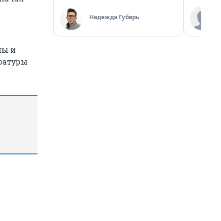
Надежда Губарь
ны и
уратуры