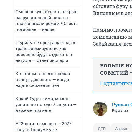
обгонять фуру, 
Смоленскую область накрыл
Виновным в ава
разрушительный циклон:
власти ввели режим ЧС, есть
Помимо прочего
погибшие — кадры
компенсацию мо
«Туризм не прекращается, он
Забайкалья, все
трансформируется»: как
россияне будут отдыхать в
августе — ответ эксперта
БОЛЬШЕ НО
СОБЫТИЙ —
Квартиры в новостройках
начнут дешеветь — когда
Подпишитесь,
ждать снижения цен
Какой будет зима, можно
Руслан
узнать по погоде 7 августа —
важные приметы
Редактор
ЕГЭ хотят отменить к 2027
ДТП
Авария
году: в Госдуме уже