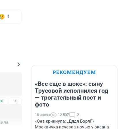
6
РЕКОМЕНДУЕМ
«Все еще в шоке»: сыну
Трусовой исполнился год
— трогательный пост и
+0
–0
фото
18 часов
12 507
2
«Она крикнула: „Дядя Боря!“»
вила.
Москвичка исчезла ночью у океана