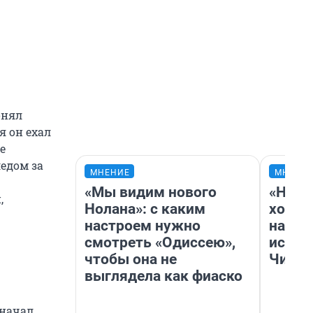
онял
я он ехал
е
ледом за
МНЕНИЕ
МНЕНИ
«Мы видим нового
«Нача
,
Нолана»: с каким
хозяи
настроем нужно
навод
смотреть «Одиссею»,
истор
чтобы она не
Читы
выглядела как фиаско
 начал