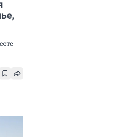
я
ье,
есте