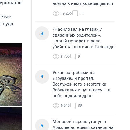
деральной
всегда к нему возвращаются
19 265
11
ретят
о суда
«Насиловал на глазах у
3
связанных родителей».
Новый поворот в деле
убийства россиян в Таиланде
8 705
9
Уехал за грибами на
4
«Крузаке» и пропал.
Заслуженного энергетика
Забайкалья ищут в лесу — в
небо подняли дрон
6 646
39
Молодой парень утонул в
5
Арахлее во время катания на