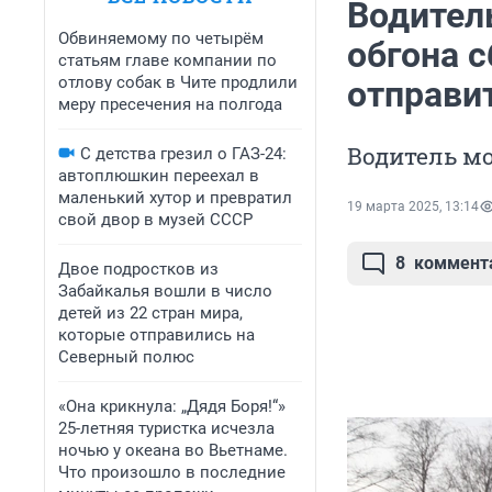
Водител
Обвиняемому по четырём
обгона с
статьям главе компании по
отлову собак в Чите продлили
отправи
меру пресечения на полгода
Водитель мо
С детства грезил о ГАЗ-24:
автоплюшкин переехал в
маленький хутор и превратил
19 марта 2025, 13:14
свой двор в музей СССР
8
коммент
Двое подростков из
Забайкалья вошли в число
детей из 22 стран мира,
которые отправились на
Северный полюс
«Она крикнула: „Дядя Боря!“»
25-летняя туристка исчезла
ночью у океана во Вьетнаме.
Что произошло в последние