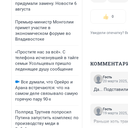
придумали замену. Новости 6
августа
0
Премьер‑министр Монголии
примет участие в
Увидели опечатку? В
экономическом форуме во
Владивостоке
«Простите нас за всё». С
телефона исчезнувшей в тайге
КОММЕНТАР
семьи Усольцевых пришло
леденящее душу сообщение
Гость
20 марта 2025,
Все думали, что Орейро и
Арана встречаются: что на
Да... Подставил
самом деле связывало самую
горячую пару 90-х
Гость
Полпред Трутнев попросил
19 марта 2025,
Путина запустить комплекс по
Раньше хоть тран
производству меди в