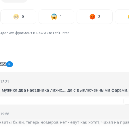
0
1
2
ыделите фрагмент и нажмите Ctrl+Enter
ИИ
8
 12:21
и мужика два наездника лихих..., да с выключенными фарами.
 19:58
зиты были, теперь номеров нет - едут как хотят, чихая на пра