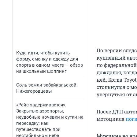
По версии следс
Куда идти, чтобы купить
купленный авто
форму, сменку и одежду для
по федеральной
спорта в одном месте — обзор
на школьный шоппинг
дождался, когда
ней. Когда Toyo
Соль земли забайкальской.
столкнулся с м
Нижегородцевы
увернуться от а
«Рейс задерживается».
Закрытые аэропорты,
После ДТП авто
неудобные ночевки и сутки на
мотоцикла
пог
пересадку: как
путешествовать при
нестабильном небе
Мужчина во врем