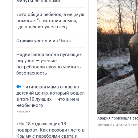
минуты ее пропажи
«Это общий ребенок, а не „муж
помогает“»: истории семей,
где в декрет ушел отец
Стрижи улетели из Читы
Надвигается волна пугающих
вирусов — ученые
потребовали срочно усилить
безопасность
Читинская мама открыла
детский центр, который вошел
в топ-10 лучших — что в нем
необычного
Авария произошла вес
«На 18 отдыхающих 18
Источник: 
Артем Устю
поваров». Как проходит лето в
Крыму с перебоями света и