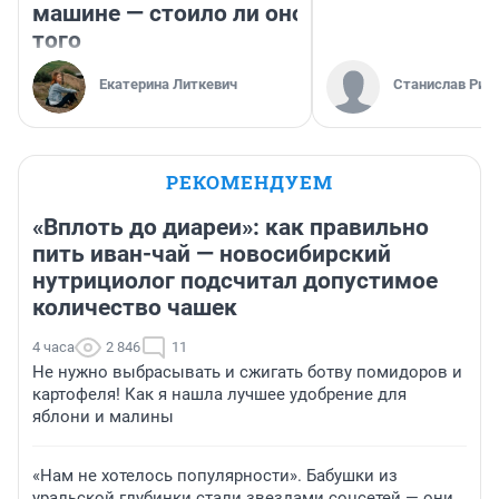
машине — стоило ли оно
того
Екатерина Литкевич
Станислав Рин
РЕКОМЕНДУЕМ
«Вплоть до диареи»: как правильно
пить иван-чай — новосибирский
нутрициолог подсчитал допустимое
количество чашек
4 часа
2 846
11
Не нужно выбрасывать и сжигать ботву помидоров и
картофеля! Как я нашла лучшее удобрение для
яблони и малины
«Нам не хотелось популярности». Бабушки из
уральской глубинки стали звездами соцсетей — они