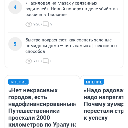
«Насиловал на глазах у связанных
4
родителей». Новый поворот в деле убийства
россиян в Таиланде
9 267
9
Быстро покраснеют: как соспеть зеленые
5
помидоры дома — пять самых эффективных
способов
7 037
3
МНЕНИЕ
МНЕНИЕ
«Нет некрасивых
«Надо радовать
городов, есть
надо напрягать
недофинансированные».
Почему зумер
Путешественники
перестали стр
проехали 2000
к успеху
километров по Уралу на