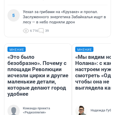
Уехал за грибами на «Крузаке» и пропал.
5
Заслуженного энергетика Забайкалья ищут в
лесу — в небо подняли дрон
6 716
39
МНЕНИЕ
МНЕНИЕ
«Это было
«Мы видим нов
безобразно». Почему с
Нолана»: с как
площади Революции
настроем нужн
исчезли цирки и другие
смотреть «Оди
маленькие детали,
чтобы она не
которые делают город
выглядела как
удобнее
Команда проекта
Надежда Губар
«Редколлегия»