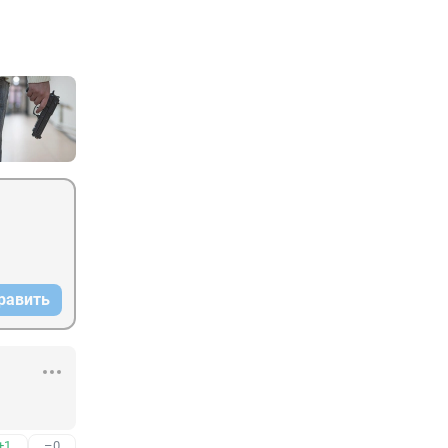
равить
+1
–0