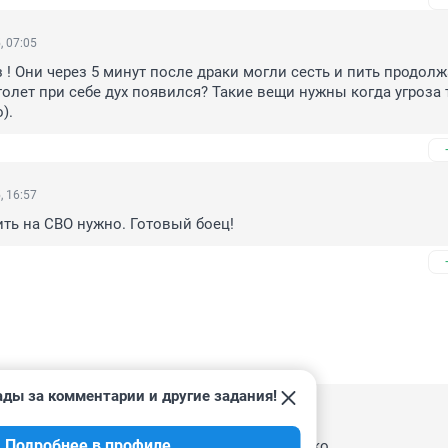
, 07:05
 ! Они через 5 минут после драки могли сесть и пить продолжа
олет при себе дух появился? Такие вещи нужны когда угроза те
).
, 16:57
ть на СВО нужно. Готовый боец!
ады за комментарии и другие задания!
, 17:01
Подробнее в профиле
везде - центр Читы. Уникальный город, однако.