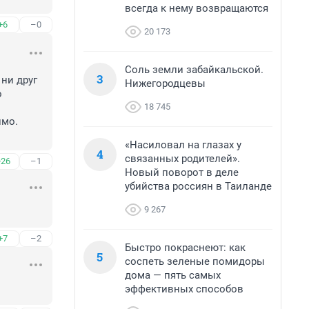
всегда к нему возвращаются
+6
–0
20 173
Соль земли забайкальской.
3
и друг 
Нижегородцевы
 
18 745
мо. 
«Насиловал на глазах у
4
связанных родителей».
+26
–1
Новый поворот в деле
убийства россиян в Таиланде
9 267
+7
–2
Быстро покраснеют: как
5
соспеть зеленые помидоры
дома — пять самых
эффективных способов