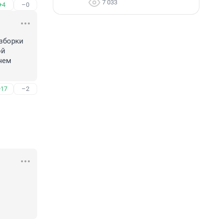
7 033
+4
–0
борки 
й 
чем 
+17
–2