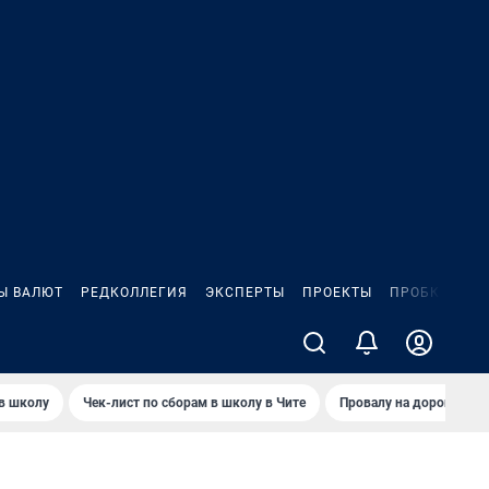
Ы ВАЛЮТ
РЕДКОЛЛЕГИЯ
ЭКСПЕРТЫ
ПРОЕКТЫ
ПРОБКИ
ИГ
 в школу
Чек-лист по сборам в школу в Чите
Провалу на дороге пол