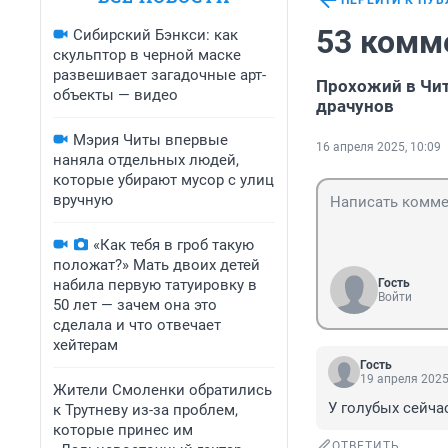
ПЕРЕЙТИ К ПУ
53 комм
Сибирский Бэнкси: как
скульптор в черной маске
развешивает загадочные арт-
Прохожий в Чит
объекты — видео
драчунов
Мэрия Читы впервые
16 апреля 2025, 10:09
наняла отдельных людей,
которые убирают мусор с улиц
вручную
«Как тебя в гроб такую
положат?» Мать двоих детей
набила первую татуировку в
Гость
Войти
50 лет — зачем она это
сделала и что отвечает
хейтерам
Гость
19 апреля 2025
Жители Смоленки обратились
У голубых сейча
к Трутневу из-за проблем,
которые принес им
ОТВЕТИТЬ