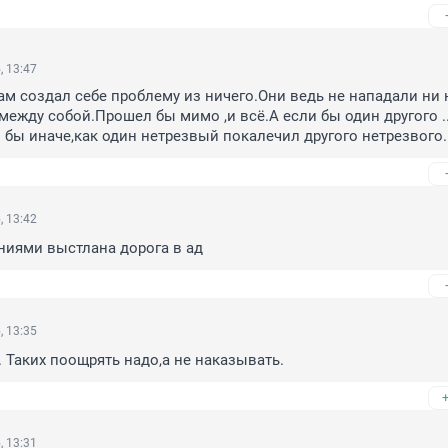
, 13:47
ам создал себе проблему из ничего.Они ведь не нападали ни на
ежду собой.Прошел бы мимо ,и всё.А если бы один другого ...
 бы иначе,как один нетрезвый покалечил другого нетрезвого..
, 13:42
ниями выстлана дорога в ад
, 13:35
 Таких поощрять надо,а не наказывать.
, 13:31