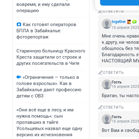
вовремя, и ему сделали
операцию
ОТВЕТИТЬ
together
Как готовят операторов
16 апреля 2025
БПЛА в Забайкалье:
Мне очень нрави
фоторепортаж
к другу, ни чел
обошлось без тя
Старинную больницу Красного
Благодарность э
Креста защитили от строек и
НАСТОЯЩИЙ МУЖ
других посягательств в Чите
ОТВЕТИТЬ
«Ограничения — только в
Гость
голове взрослых». Как в
16 апреля 2025
Забайкалье дают профессию
Братан, ты наст
детям с ОВЗ
ОТВЕТИТЬ
«Они всё еще в лесу, и им
нужна помощь»: сын
Гость
16 апреля 2025
пропавших в тайге
Усольцевых назвал еще одну
Вот Вам и свобо
версию их исчезновения