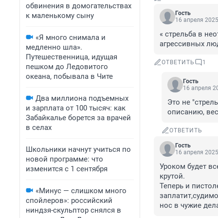
обвинения в домогательствах
Гость
к маленькому сыну
16 апреля 2025
« стрельба в не
«Я много снимала и
агрессивных люд
медленно шла».
Путешественница, идущая
ОТВЕТИТЬ
1
пешком до Ледовитого
океана, побывала в Чите
Гость
16 апреля 20
Два миллиона подъемных
Это не "стрел
и зарплата от 100 тысяч: как
описанию, вес
Забайкалье борется за врачей
в селах
ОТВЕТИТЬ
Гость
Школьники начнут учиться по
16 апреля 2025
новой программе: что
Уроком будет все
изменится с 1 сентября
крутой. 

Теперь и пистол
«Минус — слишком много
заплатит,судимо
спойлеров»: российский
нос в чужие дел
ниндзя-скульптор снялся в