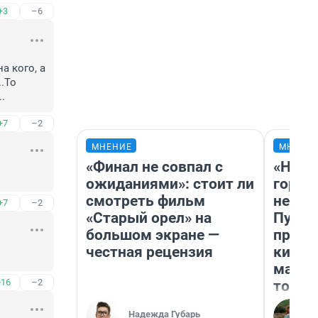
+3
–6
 кого, а 
То 
.
+7
–2
МНЕНИЕ
МНЕНИ
«Финал не совпал с
«Нет 
ожиданиями»: стоит ли
городо
смотреть фильм
недоф
+7
–2
«Старый орел» на
Путеш
большом экране —
проех
честная рецензия
килом
машин
+16
–2
того
Надежда Губарь