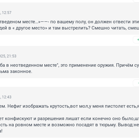
, 12:57
отведеном месте…»——- по вашему полу, он должен отвести этих
ей в « другое место» и там выстрелить? Смешно читать, сме
25, 21:53
ьба в неотведенном месте", это применение оружия. Причём су
ьма законное.
, 12:43
м. Нефиг изображать крутость,вот мол,у меня пистолет есть,я
ет конфискуют и разрешения лишат если конечно оно было,ш
сть на ровном месте и возможно посадят в тюрьму. Вывод:не 
а!