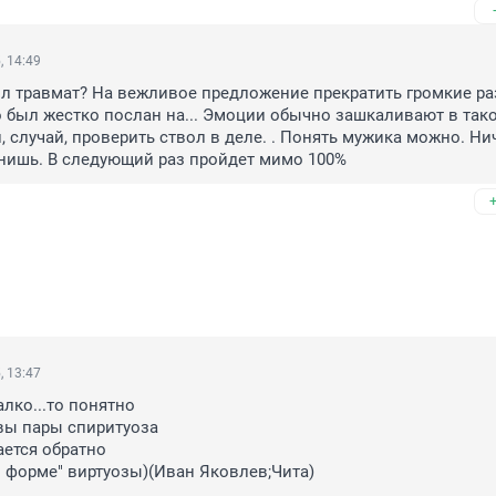
, 14:49
 травмат? На вежливое предложение прекратить громкие раз
о был жестко послан на... Эмоции обычно зашкаливают в тако
, случай, проверить ствол в деле. . Понять мужика можно. Ни
снишь. В следующий раз пройдет мимо 100%
, 13:47
лко...то понятно

ы пары спиритуоза

ется обратно

 форме" виртуозы)(Иван Яковлев;Чита)