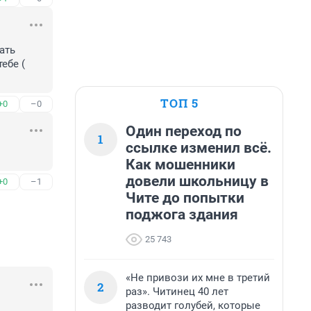
ть 
бе ( 
ТОП 5
+0
–0
Один переход по
1
ссылке изменил всё.
Как мошенники
довели школьницу в
+0
–1
Чите до попытки
поджога здания
25 743
«Не привози их мне в третий
2
раз». Читинец 40 лет
разводит голубей, которые