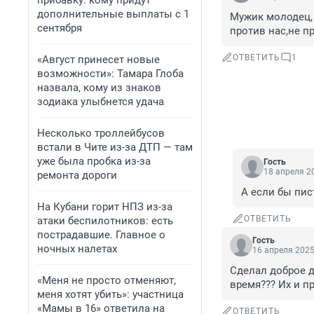
прибавку: кому придут
дополнительные выплаты с 1
Мужик молодец, 
сентября
против нас,не п
ОТВЕТИТЬ
1
«Август принесет новые
возможности»: Тамара Глоба
назвала, кому из знаков
зодиака улыбнется удача
Несколько троллейбусов
встали в Чите из-за ДТП — там
уже была пробка из-за
Гость
18 апреля 20
ремонта дороги
А если бы пис
На Кубани горит НПЗ из-за
ОТВЕТИТЬ
атаки беспилотников: есть
пострадавшие. Главное о
Гость
ночных налетах
16 апреля 2025
Сделал доброе д
«Меня не просто отменяют,
время??? Их и пр
меня хотят убить»: участница
«Мамы в 16» ответила на
ОТВЕТИТЬ