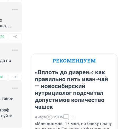
 
шно…..
+29
–0
РЕКОМЕНДУЕМ
дя по 
«Вплоть до диареи»: как
+6
–0
правильно пить иван-чай
— новосибирский
нутрициолог подсчитал
 такой 
допустимое количество
чашек
траф 
суйте 
4 часа
2 836
11
«Мне должны 17 млн, но банку плачу