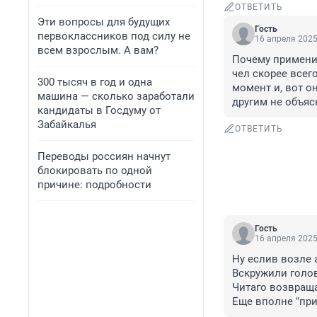
ОТВЕТИТЬ
Эти вопросы для будущих
Гость
первоклассников под силу не
16 апреля 2025
всем взрослым. А вам?
Почему применил
чел скорее всег
300 тысяч в год и одна
момент и, вот он
машина — сколько заработали
другим не объя
кандидаты в Госдуму от
Забайкалья
ОТВЕТИТЬ
Переводы россиян начнут
блокировать по одной
причине: подробности
Гость
16 апреля 2025
Ну еслив возле а
Вскружили голов
Читаго возвраща
Еще вполне "при