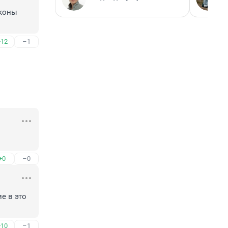
коны 
+12
–1
+0
–0
 в это 
+10
–1