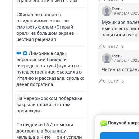
«Дальневосточный гектар»
Гость
19 апреля 2025
«Финал не совпал с
ожиданиями»: стоит ли
Мужик зря полез
смотреть фильм «Старый
вместе.есть пист
орел» на большом экране —
защитится нужно
честная рецензия
ОТВЕТИТЬ
Лимонные сады,
Гость
европейский Байкал и
17 апреля 2025
очередь к статуе Джульетты:
Читинца отправи
путешественница съездила в
Италию и рассказала, сколько
ОТВЕТИТЬ
денег потратила
На Черноморском побережье
закрыли пляжи: что там
происходит
Получай нагр
Сотрудники ГАИ помогли
Гость
16 апреля 2025
доставить в больницу
малыша в Чите — они успели
Куда не плюнь, 