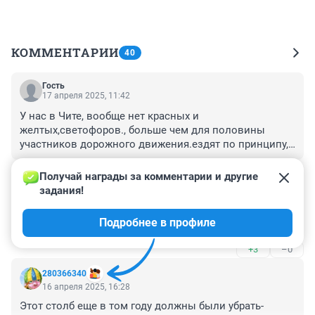
КОММЕНТАРИИ
40
Гость
17 апреля 2025, 11:42
У нас в Чите, вообще нет красных и 
желтых,светофоров., больше чем для половины 
участников дорожного движения.ездят по принципу, 
красный мой зелёный общий .с каждым днём таких 
+0
–0
всё больше к сожалению.
Получай награды за комментарии и другие 
задания!
Гость
16 апреля 2025, 17:45
Подробнее в профиле
Бедный столб, пострадал.
+3
–0
280366340
16 апреля 2025, 16:28
Этот столб еще в том году должны были убрать-