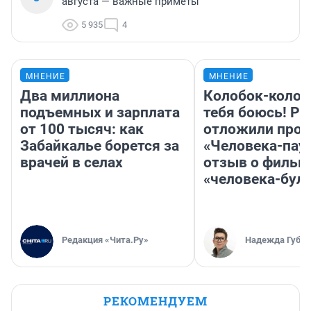
августа — важные приметы
5 935
4
МНЕНИЕ
МНЕНИЕ
Два миллиона
Колобок-колобо
подъемных и зарплата
тебя боюсь! Ра
от 100 тысяч: как
отложили прок
Забайкалье борется за
«Человека-пау
врачей в селах
отзыв о фильм
«человека-бул
Редакция «Чита.Ру»
Надежда Губар
РЕКОМЕНДУЕМ