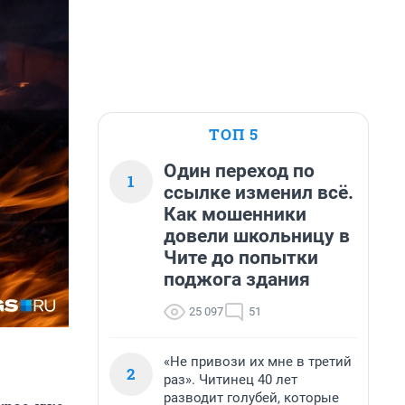
ТОП 5
Один переход по
1
ссылке изменил всё.
Как мошенники
довели школьницу в
Чите до попытки
поджога здания
25 097
51
«Не привози их мне в третий
2
раз». Читинец 40 лет
разводит голубей, которые