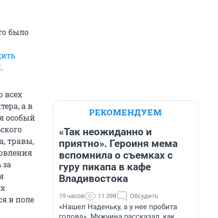
это было
дить
.
о всех
ера, а в
РЕКОМЕНДУЕМ
ля особый
ского
«Так неожиданно и
а, травы,
приятно». Героиня мема
товления
вспомнила о съемках с
 за
гуру пикапа в кафе
и
Владивостока
их
19 часов
11 398
Обсудить
я в поле
«Нашел Наденьку, а у нее пробита
голова». Мужчина рассказал, как