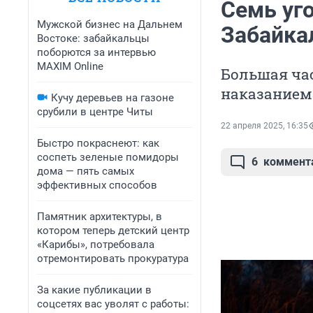
Семь уг
Мужской бизнес на Дальнем
Забайка
Востоке: забайкальцы
поборются за интервью
MAXIM Online
Большая ча
наказанием
Кучу деревьев на газоне
срубили в центре Читы
22 апреля 2025, 16:35
Быстро покраснеют: как
соспеть зеленые помидоры
6
коммент
дома — пять самых
эффективных способов
Памятник архитектуры, в
котором теперь детский центр
«Карибы», потребовала
отремонтировать прокуратура
За какие публикации в
соцсетях вас уволят с работы: