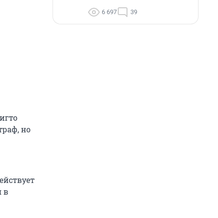
6 697
39
игто
траф, но
ействует
 в