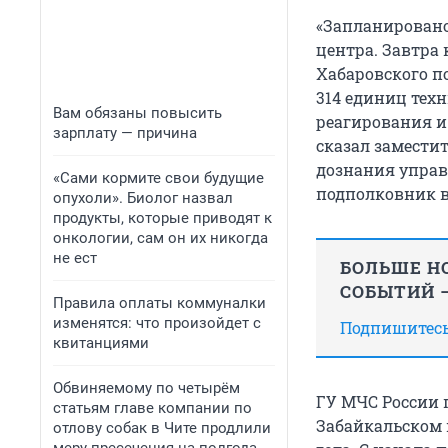
«Запланировано
центра. Завтра 
Хабаровского по
314 единиц тех
Вам обязаны повысить
реагирования и 
зарплату — причина
сказал замести
дознания управ
«Сами кормите свои будущие
подполковник 
опухоли». Биолог назвал
продукты, которые приводят к
онкологии, сам он их никогда
не ест
БОЛЬШЕ НО
СОБЫТИЙ —
Правила оплаты коммуналки
изменятся: что произойдет с
Подпишитесь,
квитанциями
Обвиняемому по четырём
ГУ МЧС России 
статьям главе компании по
Забайкальском 
отлову собак в Чите продлили