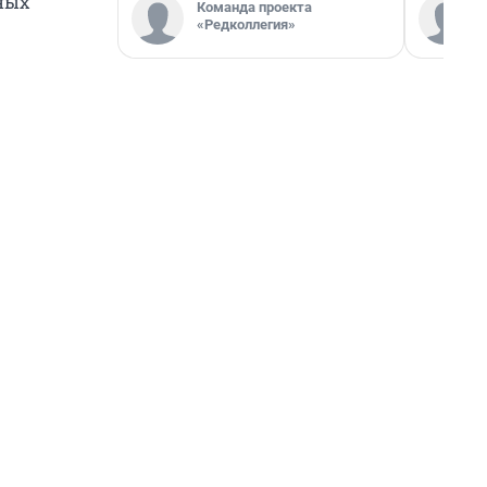
сных
Команда проекта
«Редколлегия»