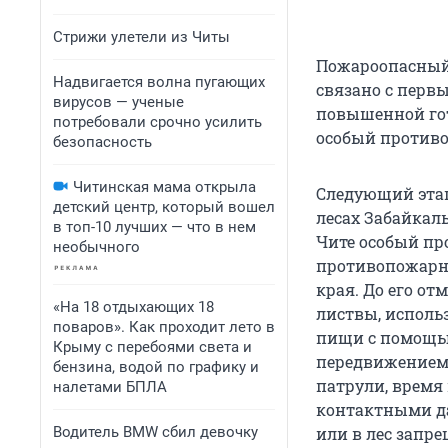
Стрижи улетели из Читы
Пожароопасный 
Надвигается волна пугающих
связано с перв
вирусов — ученые
повышенной гот
потребовали срочно усилить
особый противо
безопасность
Читинская мама открыла
Следующий этап 
детский центр, который вошел
лесах Забайкаль
в топ-10 лучших — что в нем
Чите особый п
необычного
противопожарны
края. До его от
«На 18 отдыхающих 18
листвы, исполь
поваров». Как проходит лето в
пищи с помощью
Крыму с перебоями света и
передвижением 
бензина, водой по графику и
патрули, время
налетами БПЛА
контактными дан
Водитель BMW сбил девочку
или в лес запре