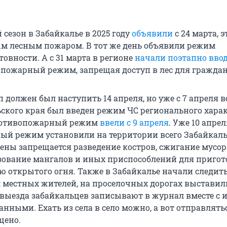
сезон в Забайкалье в 2025 году
объявили
с 24 марта, 
ым лесным пожаром. В тот же день объявили режим
овности. А с 31 марта в регионе
начали поэтапно вво
пожарный режим, запрещая доступ в лес для граждан
должен был наступить 14 апреля, но уже с 7 апреля в
ского края был введен режим ЧС регионального характ
ротивопожарный режим
ввели с 9 апреля
. Уже 10 апре
й режим установили на территории всего Забайкаль
мены запрещается разведение костров, сжигание мусор
зование мангалов и иных приспособлений для приго
 открытого огня. Также в Забайкалье начали следить
местных жителей, на проселочных дорогах выставил
 выезда забайкальцев записывают в журнал вместе с 
ными. Ехать из села в село можно, а вот отправлятьс
щено.