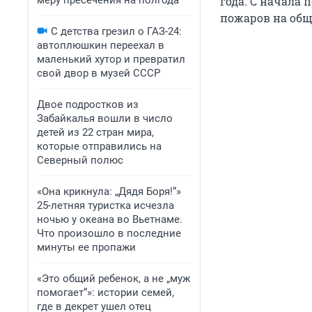
меру пресечения на полгода
года. С начала 
пожаров на общ
С детства грезил о ГАЗ-24:
автоплюшкин переехал в
маленький хутор и превратил
свой двор в музей СССР
Двое подростков из
Забайкалья вошли в число
детей из 22 стран мира,
которые отправились на
Северный полюс
«Она крикнула: „Дядя Боря!“»
25-летняя туристка исчезла
ночью у океана во Вьетнаме.
Что произошло в последние
минуты ее пропажи
«Это общий ребенок, а не „муж
помогает“»: истории семей,
где в декрет ушел отец