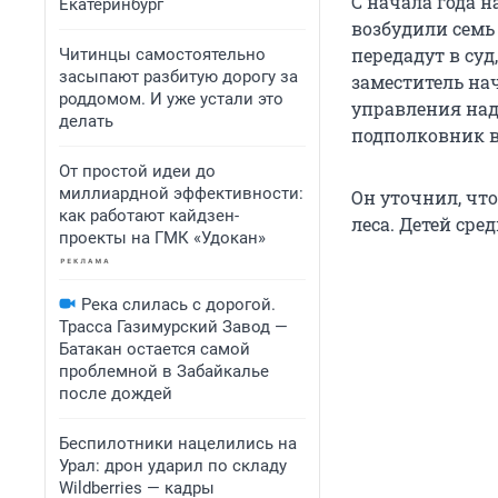
С начала года н
Екатеринбург
возбудили семь 
передадут в су
Читинцы самостоятельно
засыпают разбитую дорогу за
заместитель на
роддомом. И уже устали это
управления над
делать
подполковник 
От простой идеи до
миллиардной эффективности:
Он уточнил, что
как работают кайдзен-
леса. Детей сре
проекты на ГМК «Удокан»
Река слилась с дорогой.
Трасса Газимурский Завод —
Батакан остается самой
проблемной в Забайкалье
после дождей
Беспилотники нацелились на
Урал: дрон ударил по складу
Wildberries — кадры