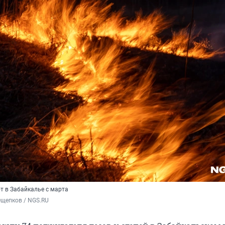
 в Забайкалье с марта
Ощепков / NGS.RU