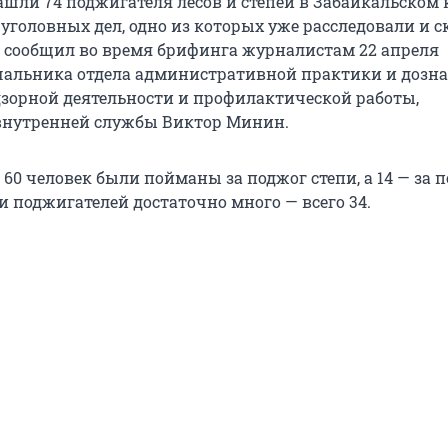
ашли 74 поджигателя лесов и степей в Забайкальском 
уголовных дел, одно из которых уже расследовали и с
д, сообщил во время брифинга журналистам 22 апреля
чальника отдела административной практики и дозн
зорной деятельности и профилактической работы,
внутренней службы Виктор Минин.
 60 человек были пойманы за поджог степи, а 14 — за 
ди поджигателей достаточно много — всего 34.