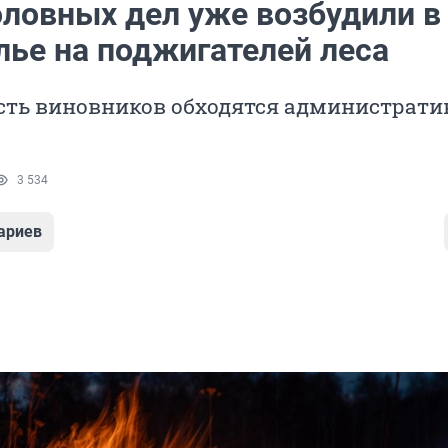
оловных дел уже возбудили в
лье на поджигателей леса
сть виновников обходятся администрат
3 534
ариев