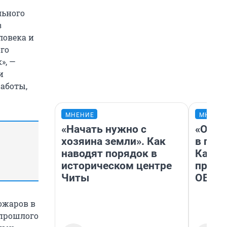
льного
з
ловека и
ого
», —
и
аботы,
МНЕНИЕ
МНЕНИ
«Начать нужно с
«Огра
хозяина земли». Как
в гол
наводят порядок в
Как в
историческом центре
профе
Читы
ОВЗ
ожаров в
 прошлого