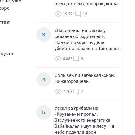
крае, уже
всегда к нему возвращаются
коро
19 494
12
ания
«Насиловал на глазах у
3
связанных родителей».
Новый поворот в деле
убийства россиян в Таиланде
поджог
8 882
9
Соль земли забайкальской.
4
Нижегородцевы
7 768
7
Уехал за грибами на
5
«Крузаке» и пропал.
Заслуженного энергетика
Забайкалья ищут в лесу — в
небо подняли дрон