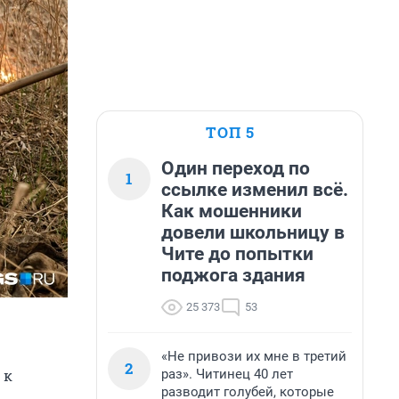
ТОП 5
Один переход по
1
ссылке изменил всё.
Как мошенники
довели школьницу в
Чите до попытки
поджога здания
25 373
53
«Не привози их мне в третий
2
раз». Читинец 40 лет
 к
разводит голубей, которые