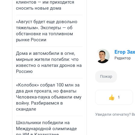
клиентов — им приходится
сносить новые дома
«Август будет еще довольно
тяжелым». Эксперты — об
обстановке на топливном
рынке России
Егор За
Дома и автомобили в огне,
Редактор
мирные жители погибли: что
известно о налетах дронов на
Россию
Пожар
«Колобок» собрал 100 млн за
два дня проката, но фанаты
Человека-паука объявили ему
1
войну. Разбираемся в
скандале
Увидели опечатку? В
Школьники победили на
Международной олимпиаде
по ИИ в Казахстане