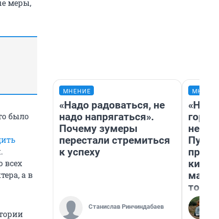
е меры,
МНЕНИЕ
МНЕНИ
«Надо радоваться, не
«Нет 
надо напрягаться».
городо
это было
Почему зумеры
недоф
перестали стремиться
Путеш
дить
к успеху
проех
.
килом
о всех
машин
ера, а в
того
Станислав Ринчиндабаев
итории