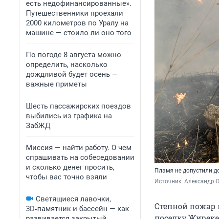
есть недофинансированные».
Путешественники проехали
2000 километров по Уралу на
машине — стоило ли оно того
По погоде 8 августа можно
определить, насколько
дождливой будет осень —
важные приметы
Шесть пассажирских поездов
выбились из графика на
ЗабЖД
Миссия — найти работу. О чем
спрашивать на собеседовании
и сколько денег просить,
Пламя не допустили д
чтобы вас точно взяли
Источник: 
Александр 
Светящиеся лавочки,
Степной пожар 
3D‑памятник и бассейн — как
поселку Жиреке
развивается закрытый