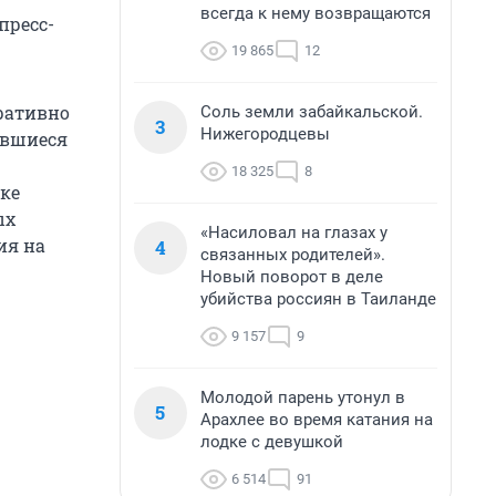
всегда к нему возвращаются
пресс-
19 865
12
еративно
Соль земли забайкальской.
3
Нижегородцевы
авшиеся
18 325
8
ке
ых
«Насиловал на глазах у
ия на
4
связанных родителей».
Новый поворот в деле
убийства россиян в Таиланде
9 157
9
Молодой парень утонул в
5
Арахлее во время катания на
лодке с девушкой
6 514
91