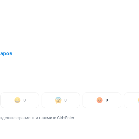
харов
0
0
0
ыделите фрагмент и нажмите Ctrl+Enter