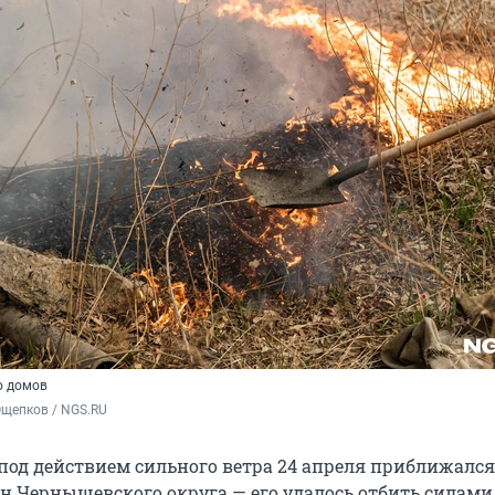
о домов
Ощепков / NGS.RU
под действием сильного ветра 24 апреля приближался
н Чернышевского округа — его удалось отбить силами