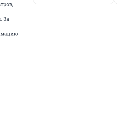
тров,
. За
ормацию