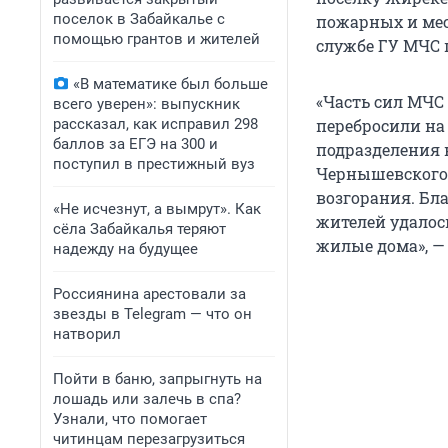
поселок в Забайкалье с
пожарных и мес
помощью грантов и жителей
службе ГУ МЧС 
«В математике был больше
«Часть сил МЧС
всего уверен»: выпускник
рассказал, как исправил 298
перебросили на
баллов за ЕГЭ на 300 и
подразделения 
поступил в престижный вуз
Чернышевского 
возгорания. Бл
«Не исчезнут, а вымрут». Как
жителей удалос
сёла Забайкалья теряют
жилые дома», —
надежду на будущее
Россиянина арестовали за
звезды в Telegram — что он
натворил
Пойти в баню, запрыгнуть на
лошадь или залечь в спа?
Узнали, что помогает
читинцам перезагрузиться