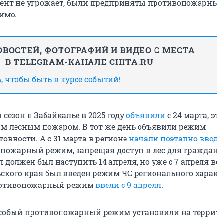
ент не угрожает, были предприняты противопожарны
имо.
ВОСТЕЙ, ФОТОГРАФИЙ И ВИДЕО С МЕСТА
 В TELEGRAM-КАНАЛЕ CHITA.RU
 чтобы быть в курсе событий!
сезон в Забайкалье в 2025 году
объявили
с 24 марта, 
ым лесным пожаром. В тот же день объявили режим
овности. А с 31 марта в регионе
начали поэтапно вво
пожарный режим, запрещая доступ в лес для граждан
должен был наступить 14 апреля, но уже с 7 апреля в
ского края был введен режим ЧС регионального характ
ротивопожарный режим
ввели с 9 апреля
.
особый противопожарный режим установили на терр