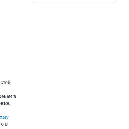
стей
рекен в
ение.
ному
о в