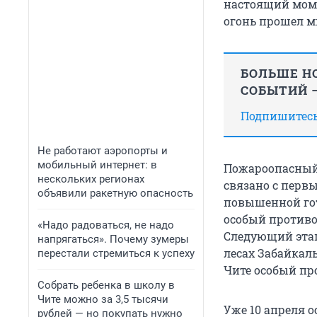
настоящий мом
огонь прошел м
БОЛЬШЕ НО
СОБЫТИЙ —
Подпишитесь,
Не работают аэропорты и
мобильный интернет: в
Пожароопасный 
нескольких регионах
связано с перв
объявили ракетную опасность
повышенной гот
особый противо
«Надо радоваться, не надо
Следующий этап 
напрягаться». Почему зумеры
лесах Забайкаль
перестали стремиться к успеху
Чите особый п
Собрать ребенка в школу в
Чите можно за 3,5 тысячи
Уже 10 апреля 
рублей — но покупать нужно