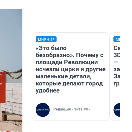
МНЕНИЕ
МНЕНИ
«Это было
Светя
безобразно». Почему с
3D‑па
площади Революции
— как
исчезли цирки и другие
закры
маленькие детали,
Забай
которые делают город
грант
удобнее
Редакция «Чита.Ру»