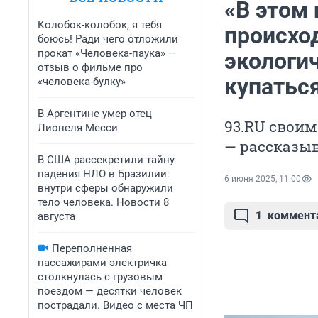
«В этом 
Колобок-колобок, я тебя
происход
боюсь! Ради чего отложили
прокат «Человека-паука» —
экологи
отзыв о фильме про
купатьс
«человека-булку»
В Аргентине умер отец
93.RU своим
Лионеля Месси
— рассказыв
В США рассекретили тайну
падения НЛО в Бразилии:
6 июня 2025, 11:00
внутри сферы обнаружили
тело человека. Новости 8
1
коммент
августа
Переполненная
пассажирами электричка
столкнулась с грузовым
поездом — десятки человек
пострадали. Видео с места ЧП