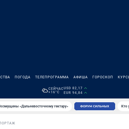
СТВА
ПОГОДА
ТЕЛЕПРОГРАММА
АФИША
ГОРОСКОП
КУРС
USD 82,17
СЕЙЧАС
+16°C
EUR 94,84
Возмущены «Дальневосточному гектару»
Кто 
ПОРТАЖ