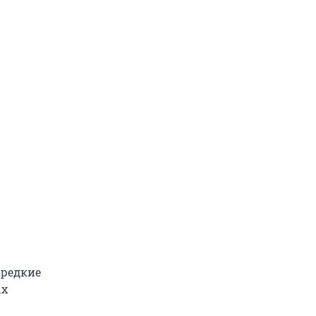
 редкие
ых