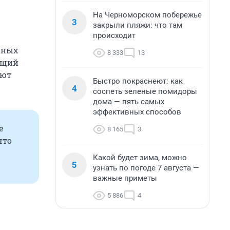
На Черноморском побережье
3
закрыли пляжи: что там
происходит
аных
8 333
13
тущий
ают
Быстро покраснеют: как
4
соспеть зеленые помидоры
дома — пять самых
эффективных способов
е
8 165
3
что
Какой будет зима, можно
5
узнать по погоде 7 августа —
важные приметы
5 886
4