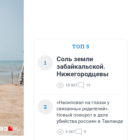
ТОП 5
Соль земли
1
забайкальской.
Нижегородцевы
18 907
19
«Насиловал на глазах у
2
связанных родителей».
Новый поворот в деле
убийства россиян в Таиланде
9 367
9