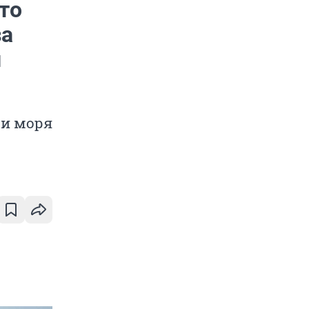
то
за
и
 и моря