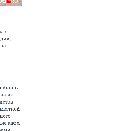
ь в
дии,
 на
ля Анапы
на из
истов
 местной
ьного
ые кафе,
рами,