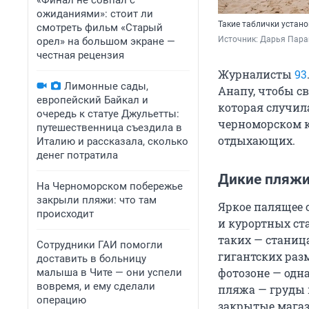
«Финал не совпал с
ожиданиями»: стоит ли
Такие таблички устан
смотреть фильм «Старый
Источник: 
Дарья Пара
орел» на большом экране —
честная рецензия
Журналисты
93
Лимонные сады,
Анапу, чтобы с
европейский Байкал и
которая случила
очередь к статуе Джульетты:
черноморском к
путешественница съездила в
отдыхающих.
Италию и рассказала, сколько
денег потратила
Дикие пляжи
На Черноморском побережье
закрыли пляжи: что там
Яркое палящее 
происходит
и курортных ст
таких — станиц
Сотрудники ГАИ помогли
гигантских раз
доставить в больницу
фотозоне — одн
малыша в Чите — они успели
вовремя, и ему сделали
пляжа — груды п
операцию
закрытые магаз