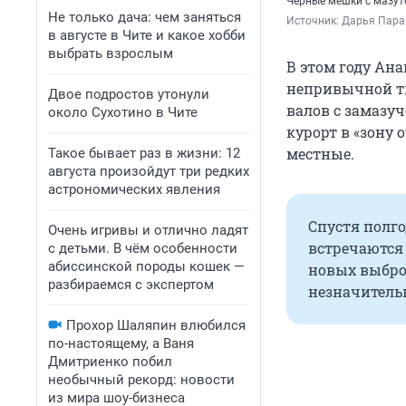
Черные мешки с мазут
Не только дача: чем заняться
Источник: 
Дарья Пара
в августе в Чите и какое хобби
выбрать взрослым
В этом году Ана
непривычной т
Двое подростов утонули
валов с замазу
около Сухотино в Чите
курорт в «зону
местные.
Такое бывает раз в жизни: 12
августа произойдут три редких
астрономических явления
Спустя полго
Очень игривы и отлично ладят
встречаются 
с детьми. В чём особенности
абиссинской породы кошек —
новых выброс
разбираемся с экспертом
незначитель
Прохор Шаляпин влюбился
по-настоящему, а Ваня
Дмитриенко побил
необычный рекорд: новости
из мира шоу-бизнеса