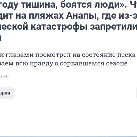
году тишина, боятся люди». Ч
ит на пляжах Анапы, где из-
ческой катастрофы запретил
я
и глазами посмотрел на состояние песка
аем всю правду о сорвавшемся сезоне
3 370
арий