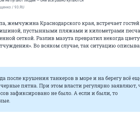
ом не пугают людей — они всё равно купаются
щенко / 93.RU
па, жемчужина Краснодарского края, встречает гостей
ишиной, пустынными пляжами и километрами песч
ченной сеткой. Разлив мазута превратил некогда цве
 отчуждения». Во всяком случае, так ситуацию описыв
да после крушения танкеров в море и на берегу всё ещ
черные пятна. При этом власти регулярно заявляют, 
ов зафиксировано не было. А если и были, то
ные.