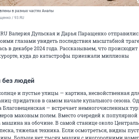
овлены в разных частях Анапы
щенко / 93.RU
.RU Валерия Дульская и Дарья Паращенко отправилис
воими глазами увидеть последствия масштабной траге
сь в декабре 2024 года. Рассказываем, что происходит
урорте, куда до катастрофы приезжали миллионы
 без людей
солнце и пустые улицы — картина, несвойственная д
аниц-придатков в самом начале купального сезона. Од
а Благовещенская — встречает немногочисленных тур
меров маковым полем. Вместо очередей к популярной
а машина на обочине. В самой станице около Централ
еска, тяжелая техника. Если осмотреться, видны пуст
ины. Больше нет тысяч машин с иногородними номе