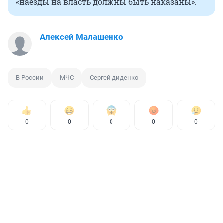
«наезды на власть должны быть наказаны».
Алексей Малашенко
В России
МЧС
Сергей диденко
0
0
0
0
0