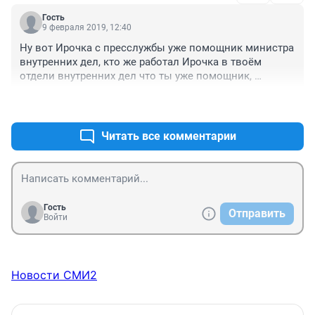
Гость
9 февраля 2019, 12:40
Ну вот Ирочка с пресслужбы уже помощник министра 
внутренних дел, кто же работал Ирочка в твоём 
отдели внутренних дел что ты уже помощник, 
хорошую ты себе карьеру сделала, ну видимо это 
+57
–2
потому что ты заявление на начальников в отделе не 
писала, а вот девчонка дознаватель в Уфе написала 
заявления на своих начальников и всю себе карьеру 
Читать все комментарии
испортила, выгнали её с работы. Шойгу свою любовь 
привёл и генералом армии сделал, хотя она вообще 
не могла им стать даже если бы очень сильно 
захотела.          
Гость
Отправить
Войти
Новости СМИ2