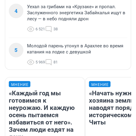
Уехал за грибами на «Крузаке» и пропал.
4
Заслуженного энергетика Забайкалья ищут в
лесу — в небо подняли дрон
6 521
38
Молодой парень утонул в Арахлее во время
5
катания на лодке с девушкой
5 969
81
МНЕНИЕ
МНЕНИЕ
«Каждый год мы
«Начать нужно
готовимся к
хозяина земли»
неурожаю. И каждую
наводят поряд
осень пытаемся
историческом 
избавиться от него».
Читы
Зачем люди ездят на