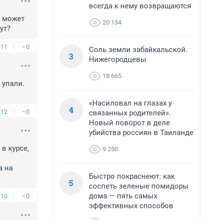
всегда к нему возвращаются
 может 
20 134
ут? 
+11
–0
Соль земли забайкальской.
3
Нижегородцевы
18 665
упали. 
«Насиловал на глазах у
4
+12
–0
связанных родителей».
Новый поворот в деле
убийства россиян в Таиланде
в курсе, 
9 250
 на 
Быстро покраснеют: как
5
соспеть зеленые помидоры
дома — пять самых
+10
–0
эффективных способов