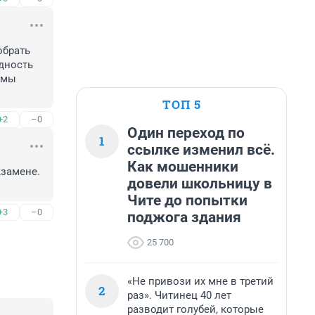
брать 
дность 
 мы 
ТОП 5
+2
–0
Один переход по
1
ссылке изменил всё.
Как мошенники
замене. 
довели школьницу в
Чите до попытки
+3
–0
поджога здания
25 700
«Не привози их мне в третий
2
раз». Читинец 40 лет
разводит голубей, которые