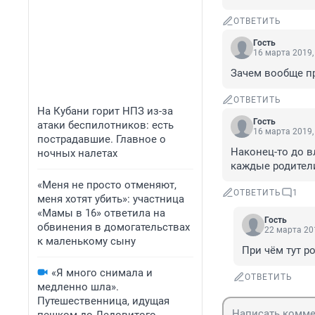
ОТВЕТИТЬ
Гость
16 марта 2019,
Зачем вообще пр
ОТВЕТИТЬ
На Кубани горит НПЗ из-за
Гость
атаки беспилотников: есть
16 марта 2019,
пострадавшие. Главное о
Наконец-то до в
ночных налетах
каждые родители
«Меня не просто отменяют,
ОТВЕТИТЬ
1
меня хотят убить»: участница
«Мамы в 16» ответила на
Гость
обвинения в домогательствах
22 марта 201
к маленькому сыну
При чём тут р
«Я много снимала и
ОТВЕТИТЬ
медленно шла».
Путешественница, идущая