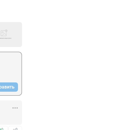
равить
+0
–0