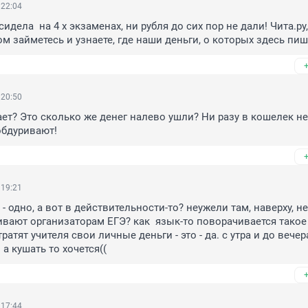
 22:04
идела  на 4 х экзаменах, ни рубля до сих пор не дали! Чита.ру,
м займетесь и узнаете, где наши деньги, о которых здесь пиш
 20:50
ет? Это сколько же денег налево ушли? Ни разу в кошелек не 
обдуривают!
 19:21
 - одно, а вот в действительности-то? неужели там, наверху, не 
вают организаторам ЕГЭ? как  язык-то поворачивается такое 
тратят учителя свои личные деньги - это - да. с утра и до вечера
а кушать то хочется((
 17:44