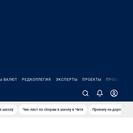
Ы ВАЛЮТ
РЕДКОЛЛЕГИЯ
ЭКСПЕРТЫ
ПРОЕКТЫ
ПРОБКИ
ИГ
 в школу
Чек-лист по сборам в школу в Чите
Провалу на дороге пол