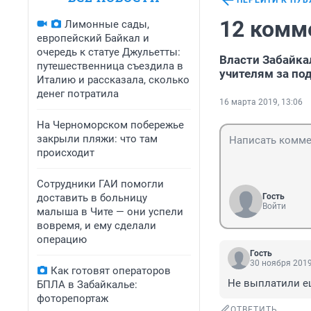
ПЕРЕЙТИ К ПУ
12 комм
Лимонные сады,
европейский Байкал и
очередь к статуе Джульетты:
Власти Забайка
путешественница съездила в
учителям за по
Италию и рассказала, сколько
денег потратила
16 марта 2019, 13:06
На Черноморском побережье
закрыли пляжи: что там
происходит
Сотрудники ГАИ помогли
доставить в больницу
Гость
Войти
малыша в Чите — они успели
вовремя, и ему сделали
операцию
Гость
30 ноября 2019
Как готовят операторов
Не выплатили ещ
БПЛА в Забайкалье:
фоторепортаж
ОТВЕТИТЬ