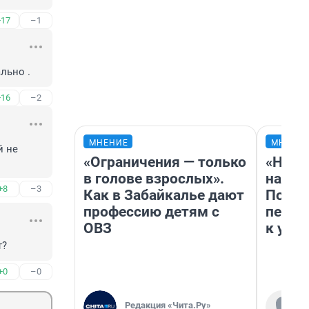
+17
–1
льно .
+16
–2
МНЕНИЕ
МНЕНИ
 не 
«Ограничения — только
«Надо
в голове взрослых».
надо 
+8
–3
Как в Забайкалье дают
Почем
профессию детям с
перес
ОВЗ
к успе
т?
+0
–0
Редакция «Чита.Ру»