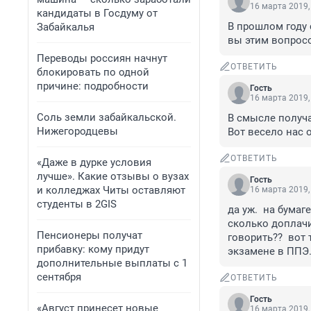
16 марта 2019,
кандидаты в Госдуму от
В прошлом году с
Забайкалья
вы этим вопросо
Переводы россиян начнут
ОТВЕТИТЬ
блокировать по одной
причине: подробности
Гость
16 марта 2019,
Соль земли забайкальской.
В смысле получа
Нижегородцевы
Вот весело нас 
ОТВЕТИТЬ
«Даже в дурке условия
лучше». Какие отзывы о вузах
Гость
и колледжах Читы оставляют
16 марта 2019,
студенты в 2GIS
да уж.  на бумаге
сколько доплачи
Пенсионеры получат
говорить??  вот 
прибавку: кому придут
экзамене в ППЭ. 
дополнительные выплаты с 1
сентября
ОТВЕТИТЬ
Гость
«Август принесет новые
16 марта 2019,