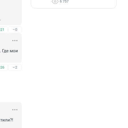
6 757
.
+21
–0
 Где мои 
+26
–2
тили?! 