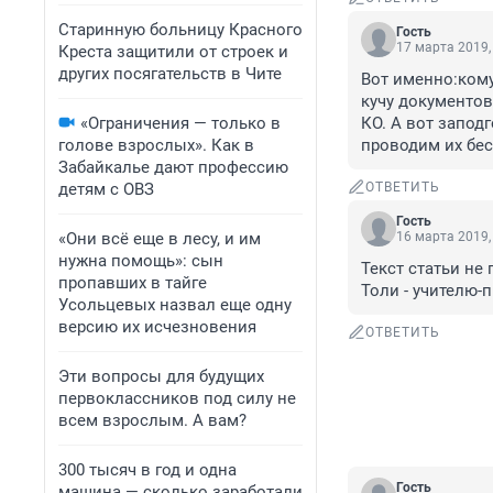
Старинную больницу Красного
Гость
17 марта 2019,
Креста защитили от строек и
других посягательств в Чите
Вот именно:кому
кучу документов,
«Ограничения — только в
КО. А вот заподг
голове взрослых». Как в
проводим их бес
Забайкалье дают профессию
детям с ОВЗ
ОТВЕТИТЬ
Гость
«Они всё еще в лесу, и им
16 марта 2019,
нужна помощь»: сын
Текст статьи не
пропавших в тайге
Толи - учителю-
Усольцевых назвал еще одну
версию их исчезновения
ОТВЕТИТЬ
Эти вопросы для будущих
первоклассников под силу не
всем взрослым. А вам?
300 тысяч в год и одна
Гость
машина — сколько заработали