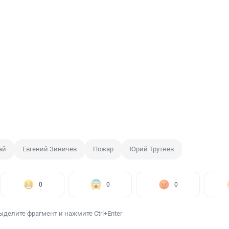
ай
Евгений Зиничев
Пожар
Юрий Трутнев
0
0
0
ыделите фрагмент и нажмите Ctrl+Enter