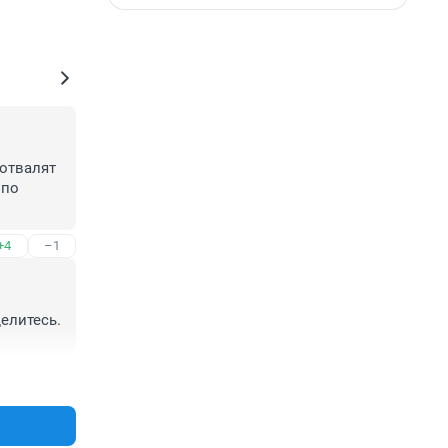
отвалят 
по 
+4
–1
литесь. 
+12
–1