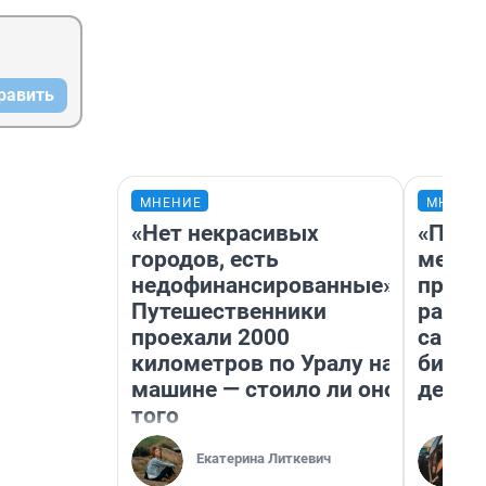
равить
МНЕНИЕ
МНЕНИ
«Нет некрасивых
«Поку
городов, есть
мешке
недофинансированные».
предп
Путешественники
расска
проехали 2000
самом
километров по Уралу на
бизне
машине — стоило ли оно
дешев
того
Екатерина Литкевич