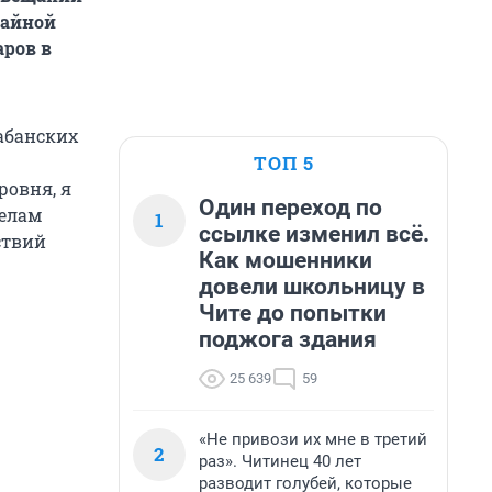
чайной
аров в
чабанских
ТОП 5
ровня, я
Один переход по
делам
1
ссылке изменил всё.
ствий
Как мошенники
довели школьницу в
Чите до попытки
поджога здания
25 639
59
«Не привози их мне в третий
2
раз». Читинец 40 лет
разводит голубей, которые