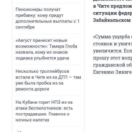
в Чите предло
Пенсионеры получат
ситуации федер
прибавку: кому придут
Забайкальском 
дополнительные выплаты с 1
сентября
«Сумма ущерба о
«Август принесет новые
стоянок и унич
возможности»: Тамара Глоба
увеличится. Ес
назвала, кому из знаков
прошу этот вопр
зодиака улыбнется удача
гражданской об
Несколько троллейбусов
Евгению Зиниче
встали в Чите из-за ДТП — там
уже была пробка из-за
ремонта дороги
На Кубани горит НПЗ из-за
атаки беспилотников: есть
пострадавшие. Главное о
ночных налетах