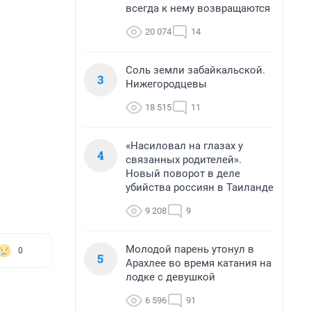
всегда к нему возвращаются
20 074
14
Соль земли забайкальской.
3
Нижегородцевы
18 515
11
«Насиловал на глазах у
4
связанных родителей».
Новый поворот в деле
убийства россиян в Таиланде
9 208
9
Молодой парень утонул в
0
5
Арахлее во время катания на
лодке с девушкой
6 596
91