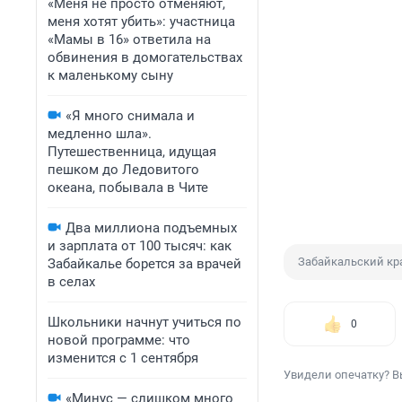
«Меня не просто отменяют,
меня хотят убить»: участница
«Мамы в 16» ответила на
обвинения в домогательствах
к маленькому сыну
«Я много снимала и
медленно шла».
Путешественница, идущая
пешком до Ледовитого
океана, побывала в Чите
Два миллиона подъемных
и зарплата от 100 тысяч: как
Забайкальский кр
Забайкалье борется за врачей
в селах
Школьники начнут учиться по
0
новой программе: что
изменится с 1 сентября
Увидели опечатку? В
«Минус — слишком много