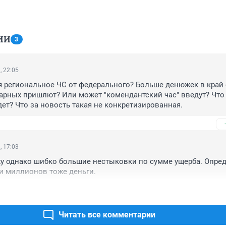
ИИ
3
, 22:05
я региональное ЧС от федерального? Больше денюжек в край 
рных пришлют? Или может "комендантский час" введут? Что 
дет? Что за новость такая не конкретизированная.    
, 17:03
ху однако шибко большие нестыковки по сумме ущерба. Опреде
и миллионов тоже деньги.
Читать все комментарии