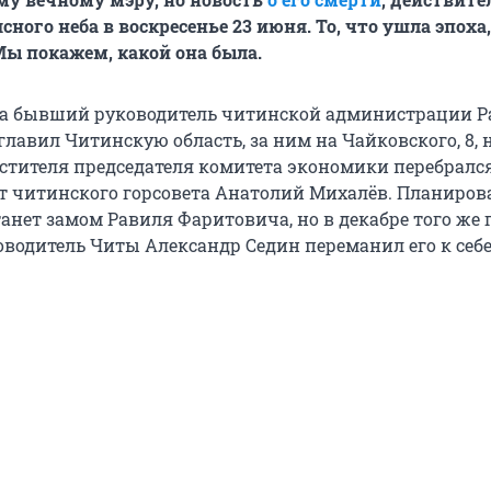
сного неба в воскресенье 23 июня. То, что ушла эпоха,
Мы покажем, какой она была.
огда бывший руководитель читинской администрации 
лавил Читинскую область, за ним на Чайковского, 8, 
стителя председателя комитета экономики перебралс
 читинского горсовета Анатолий Михалёв. Планирова
танет замом Равиля Фаритовича, но в декабре того же 
водитель Читы Александр Седин переманил его к себ