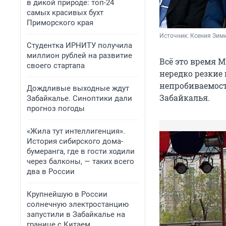
в дикой природе: топ-24
самых красивых бухт
Приморского края
Источник: 
Ксения Зим
Студентка ИРНИТУ получила
миллион рублей на развитие
Всё это время 
своего стартапа
нередко резкие
непробиваемост
Дождливые выходные ждут
Забайкалья.
Забайкалье. Синоптики дали
прогноз погоды
«Жила тут интеллигенция».
История сибирского дома-
бумеранга, где в гости ходили
через балконы, — таких всего
два в России
Крупнейшую в России
солнечную электростанцию
запустили в Забайкалье на
границе с Китаем