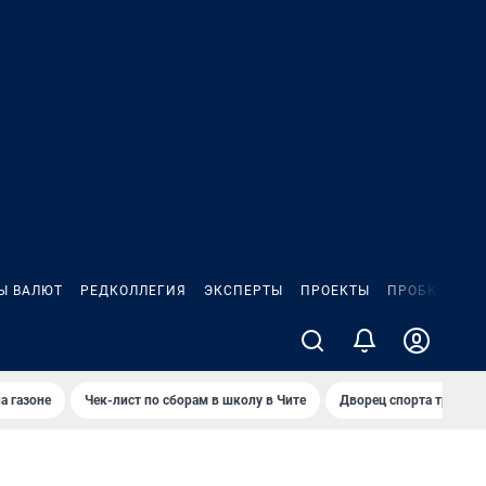
Ы ВАЛЮТ
РЕДКОЛЛЕГИЯ
ЭКСПЕРТЫ
ПРОЕКТЫ
ПРОБКИ
ИГ
а газоне
Чек-лист по сборам в школу в Чите
Дворец спорта требую