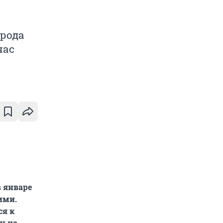
орода
час
в январе
ими.
ся к
льно,