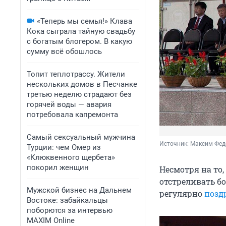
«Теперь мы семья!» Клава
Кока сыграла тайную свадьбу
с богатым блогером. В какую
сумму всё обошлось
Топит теплотрассу. Жители
нескольких домов в Песчанке
третью неделю страдают без
горячей воды — авария
потребовала капремонта
Самый сексуальный мужчина
Источник: 
Максим Фед
Турции: чем Омер из
«Клюквенного щербета»
покорил женщин
Несмотря на то
отстреливать б
Мужской бизнес на Дальнем
регулярно
позд
Востоке: забайкальцы
поборются за интервью
MAXIM Online