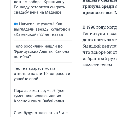
летнем соборе: Криштиану
грянула среди я
Роналду готовится сыграть
признают все. 
свадьбу века на Мадейре
Нагиева не узнать! Как
В 1996 году, к
выглядели звезды культовой
Гениатулин возг
«Каменской» 27 лет назад
должность заме
бывший депутат
Тело россиянки нашли во
Французских Альпах. Как она
что вскоре он с
погибла?
избранный руко
заместителем.
Тест на возраст мозга:
ответьте на эти 10 вопросов и
узнайте свой
Пора заряжать ружье? Гуся-
гуменника исключили из
Красной книги Забайкалья
Свет будут отключать в Чите