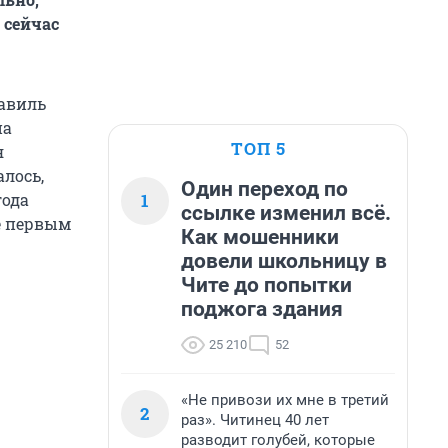
 сейчас
Равиль
на
ТОП 5
я
лось,
Один переход по
1
года
ссылке изменил всё.
е первым
Как мошенники
довели школьницу в
Чите до попытки
поджога здания
25 210
52
«Не привози их мне в третий
2
раз». Читинец 40 лет
разводит голубей, которые