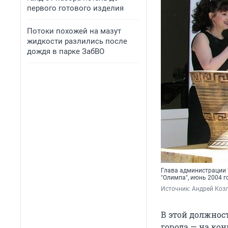
первого готового изделия
Потоки похожей на мазут
жидкости разлились после
дождя в парке ЗабВО
Глава администрации 
"Олимпа", июнь 2004 г
Источник: 
Андрей Коз
В этой должност
города — на кон