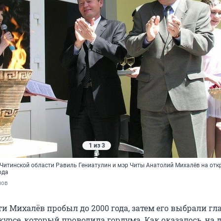
1 из 3
Читинской области Равиль Гениатулин и мэр Читы Анатолий Михалёв на отк
ода
лов
и Михалёв пробыл до 2000 года, затем его выбрали гл
курсе, который проводила гордума. Как оказалось, на д