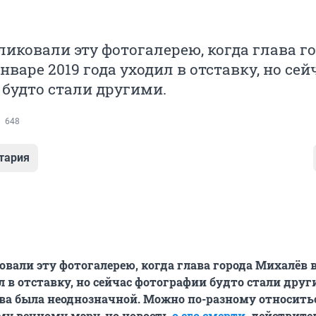
иковали эту фотогалерею, когда глава г
нваре 2019 года уходил в отставку, но сей
будто стали другими.
648
тария
вали эту фотогалерею, когда глава города Михалёв 
л в отставку, но сейчас фотографии будто стали друг
а была неоднозначной. Можно по-разному относить
у вечному мэру, но новость
о его смерти
, действите