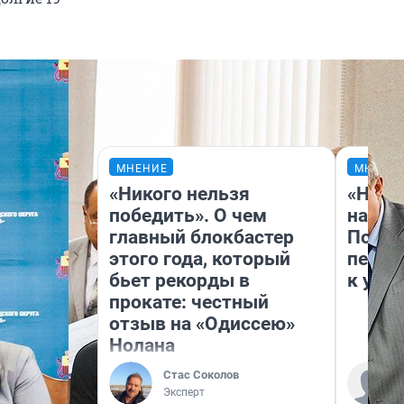
МНЕНИЕ
МНЕНИ
«Никого нельзя
«Надо
победить». О чем
надо 
главный блокбастер
Почем
этого года, который
перес
бьет рекорды в
к успе
прокате: честный
отзыв на «Одиссею»
Нолана
Стас Соколов
Эксперт