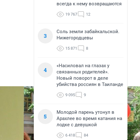
всегда к нему возвращаются
19 767
12
Соль земли забайкальской.
3
Нижегородцевы
15 871
8
«Насиловал на глазах у
4
связанных родителей».
Новый поворот в деле
убийства россиян в Таиланде
9 095
9
Молодой парень утонул в
5
Арахлее во время катания на
лодке с девушкой
6 418
84