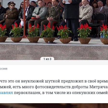
1 из 3
осеев
, что это он неуклюжей шуткой предложил в своё врем
омжей, есть много фотосвидетельств доброты Митрича
равлял
первоклашек, в том числе из опекунских семей