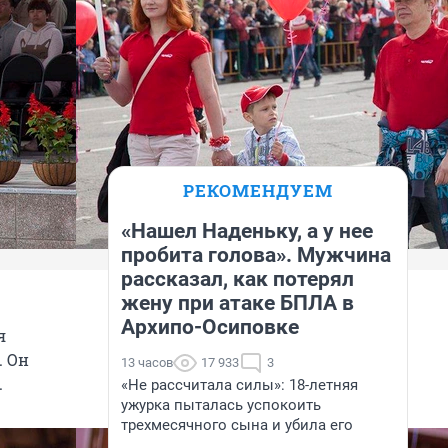
РЕКОМЕНДУЕМ
«Нашел Наденьку, а у нее
пробита голова». Мужчина
рассказал, как потерял
жену при атаке БПЛА в
Архипо-Осиповке
я
. Он
13 часов
17 933
3
.
«Не рассчитала силы»: 18-летняя
ужурка пыталась успокоить
трехмесячного сына и убила его