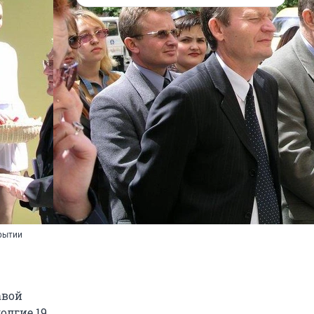
рытии
авой
олгие 19