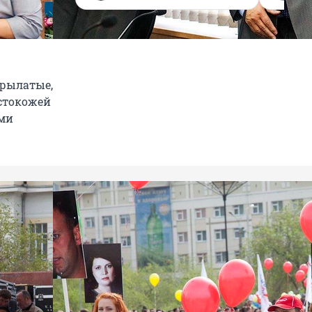
Крылатые,
лстокожей
ами