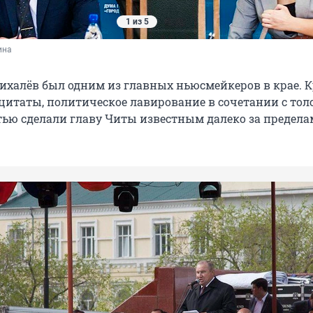
1 из 5
ина
Михалёв был одним из главных ньюсмейкеров в крае. 
 цитаты, политическое лавирование в сочетании с то
ью сделали главу Читы известным далеко за предел