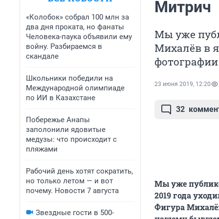
Митрич
«Колобок» собрал 100 млн за
два дня проката, но фанаты
Мы уже публ
Человека-паука объявили ему
Михалёв в я
войну. Разбираемся в
скандале
фотографии 
Школьники победили на
23 июня 2019, 12:20
Международной олимпиаде
по ИИ в Казахстане
32
коммен
Побережье Анапы
заполонили ядовитые
медузы: что происходит с
пляжами
Рабочий день хотят сократить,
но только летом — и вот
Мы уже публико
почему. Новости 7 августа
2019 года уходи
Фигура Михалёв
Звездные гости в 500-
нашему бывшем