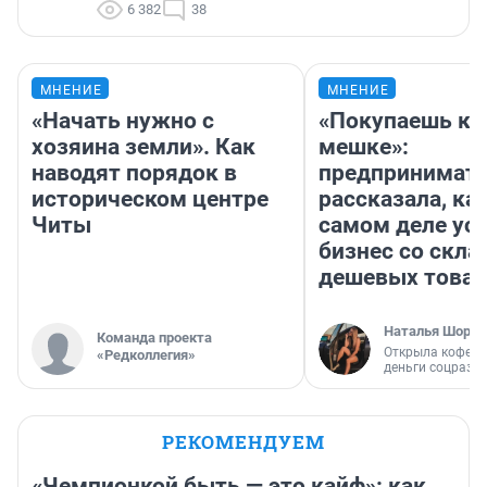
6 382
38
МНЕНИЕ
МНЕНИЕ
«Начать нужно с
«Покупаешь ко
хозяина земли». Как
мешке»:
наводят порядок в
предпринимат
историческом центре
рассказала, как
Читы
самом деле ус
бизнес со скл
дешевых това
Наталья Шорох
Команда проекта
Открыла кофейн
«Редколлегия»
деньги соцразв
РЕКОМЕНДУЕМ
«Чемпионкой быть — это кайф»: как