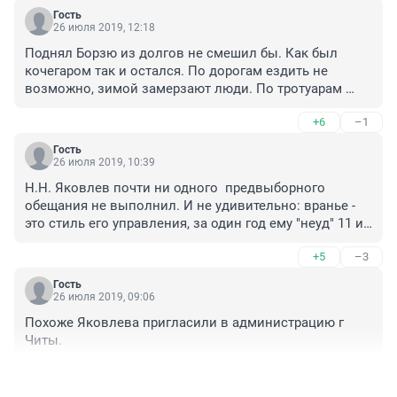
Гость
26 июля 2019, 12:18
Поднял Борзю из долгов не смешил бы. Как был 
кочегаром так и остался. По дорогам ездить не 
возможно, зимой замерзают люди. По тротуарам 
ходить не возможно как по пересеченной 
+6
–1
местности.  
Гость
26 июля 2019, 10:39
Н.Н. Яковлев почти ни одного  предвыборного 
обещания не выполнил. И не удивительно: вранье -  
это стиль его управления, за один год ему "неуд" 11 из 
13 присутствовавших поставили, в другой - 9 человек. 
+5
–3
Прежде чем писать не поймёшь что, загляните в 
документы, почему ему такую оценку поставили.  
Гость
Борзю "обул" на 11 млн  рублей - об этих "подвигах" он 
26 июля 2019, 09:06
не не вещает. 
Похоже Яковлева пригласили в администрацию г 
Читы.
+3
–1