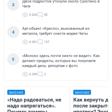
Двое подростов утонули около Сухотино в
3
Чите
6 626
45
Арт-объект «Кресло», выкованный из
4
металла, требует снести мэрия Читы
6 301
137
«Молоко здесь почти никто не видит». Как
5
делают продукты, которые вы покупаете
каждый день: репортаж с фото
6 290
2
МНЕНИЕ
МНЕНИЕ
«Надо радоваться, не
Как вернуть де
надо напрягаться».
после закрыти
Почему зумеры
ипотеки? Эксп