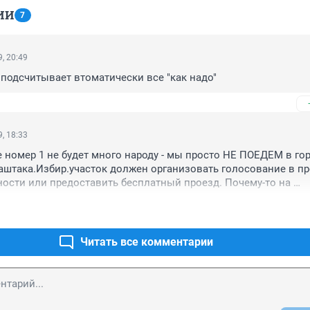
ИИ
7
, 20:49
подсчитывает втоматически все "как надо"
, 18:33
е номер 1 не будет много народу - мы просто НЕ ПОЕДЕМ в гор
аштака.Избир.участок должен организовать голосование в пр
ости или предоставить бесплатный проезд. Почему-то на 
т бесплатный проезд, а здесь мероприятие видимо не считае
о государственное дело.Зачем разрешала власть продавать 
ия в Каштаке?А теперь люди должны тратиться на оплату прое
вать.
Читать все комментарии