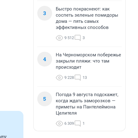
Быстро покраснеют: как
3
соспеть зеленые помидоры
дома — пять самых
эффективных способов
9 512
3
На Черноморском побережье
4
закрыли пляжи: что там
происходит
9 228
13
Погода 9 августа подскажет,
5
когда ждать заморозков —
приметы на Пантелеймона
Целителя
6 309
1
оду