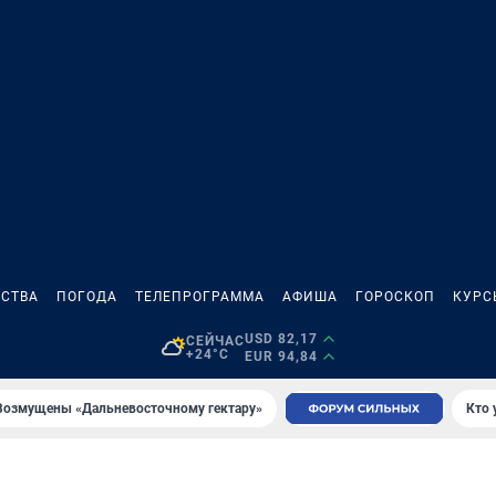
СТВА
ПОГОДА
ТЕЛЕПРОГРАММА
АФИША
ГОРОСКОП
КУРС
USD 82,17
СЕЙЧАС
+24°C
EUR 94,84
Возмущены «Дальневосточному гектару»
Кто 