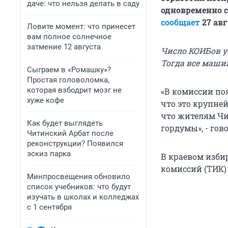
даче: что нельзя делать в саду
одновременно с
сообщает
27 авг
Ловите момент: что принесет
вам полное солнечное
затмение 12 августа
Число КОИБов у
Тогда все маши
Сыграем в «Ромашку»?
Простая головоломка,
которая взбодрит мозг не
«В комиссии поя
хуже кофе
что это крупней
что жителям Чи
Как будет выглядеть
гордумы», - гов
Читинский Арбат после
реконструкции? Появился
эскиз парка
В краевом изби
комиссий (ТИК)
Минпросвещения обновило
список учебников: что будут
изучать в школах и колледжах
с 1 сентября