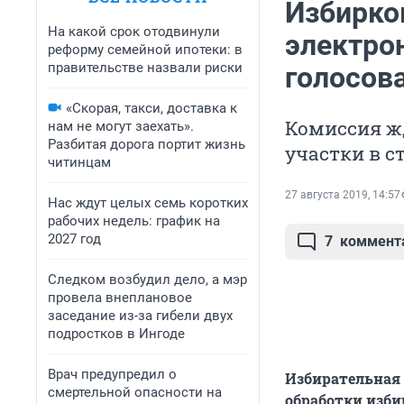
Избирком
На какой срок отодвинули
электро
реформу семейной ипотеки: в
правительстве назвали риски
голосов
«Скорая, такси, доставка к
Комиссия ж
нам не могут заехать».
Разбитая дорога портит жизнь
участки в с
читинцам
27 августа 2019, 14:57
Нас ждут целых семь коротких
рабочих недель: график на
2027 год
7
коммент
Следком возбудил дело, а мэр
провела внеплановое
заседание из-за гибели двух
подростков в Ингоде
Врач предупредил о
Избирательная 
смертельной опасности на
обработки изби