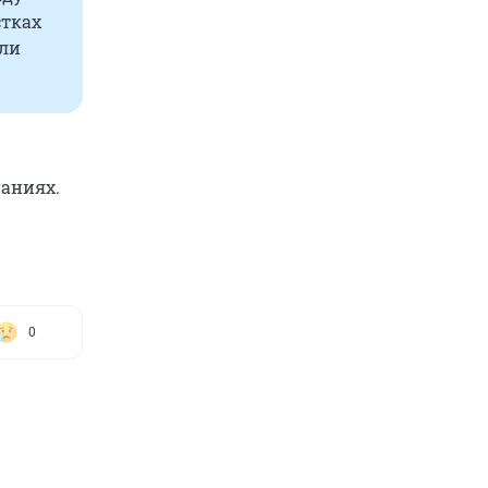
стках
али
паниях.
0