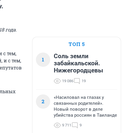
у,
8 года.
ТОП 5
 с тем,
Соль земли
1
 и с тем,
забайкальской.
депутатов
Нижегородцевы
19 086
19
ельных
«Насиловал на глазах у
2
связанных родителей».
Новый поворот в деле
убийства россиян в Таиланде
9 711
9