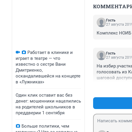
КОММЕНТАР
Гость
27 августа 2019
Комплекс НОИБ 
Работает в клинике и
Гость
27 августа 2019
играет в театре — что
известно о сестре Вани
На избир.участк
Дмитриенко,
голосовать из К
оскандалившейся на концерте
шаговой доступн
в «Лужниках»
Высокогорье даю
важным, хотя эт
Один клик оставит вас без
подходящие здан
денег: мошенники нацелились
чтобы проголосо
на родителей школьников в
преддверии 1 сентября
Больше политики, чем