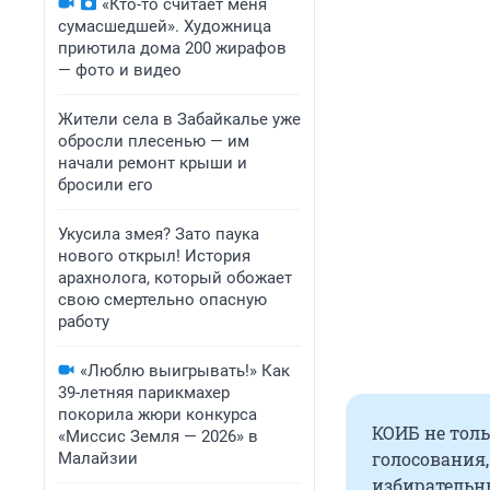
«Кто-то считает меня
сумасшедшей». Художница
приютила дома 200 жирафов
— фото и видео
Жители села в Забайкалье уже
обросли плесенью — им
начали ремонт крыши и
бросили его
Укусила змея? Зато паука
нового открыл! История
арахнолога, который обожает
свою смертельно опасную
работу
«Люблю выигрывать!» Как
39-летняя парикмахер
покорила жюри конкурса
КОИБ не тол
«Миссис Земля — 2026» в
голосования,
Малайзии
избирательны