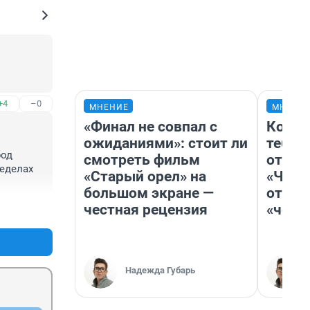
+4
–0
МНЕНИЕ
МНЕНИ
«Финал не совпал с
Колоб
ожиданиями»: стоит ли
тебя 
од 
смотреть фильм
отлож
еделах 
«Старый орел» на
«Чело
большом экране —
отзыв
тся 
честная рецензия
«чело
+2
–0
зда , 
Надежда Губарь