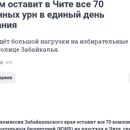
 оставит в Чите все 70
нных урн в единый день
ания
дёт большой нагрузки на избирательные
толице Забайкалья.
419
ариев
комиссия Забайкальского края оставит все 70 компл
рательных бюллетеней (КОИБ) на участках в Чите, гд