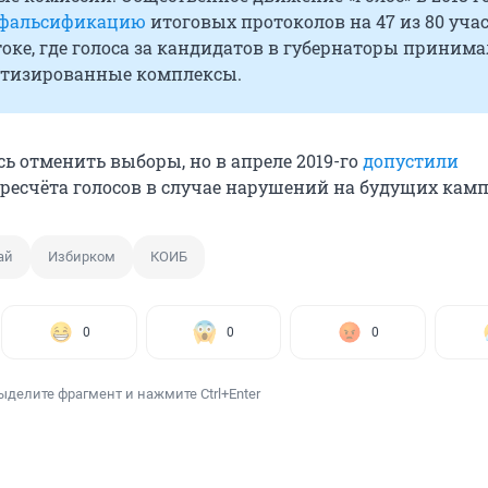
фальсификацию
итоговых протоколов на 47 из 80 уча
оке, где голоса за кандидатов в губернаторы приним
атизированные комплексы.
ь отменить выборы, но в апреле 2019-го
допустили
ресчёта голосов в случае нарушений на будущих кам
ай
Избирком
КОИБ
0
0
0
ыделите фрагмент и нажмите Ctrl+Enter