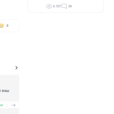
6 707
39
0
 ваш 
+0
–0