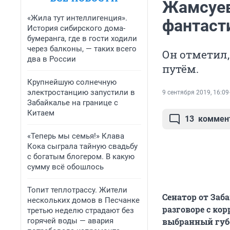
Жамсуев
«Жила тут интеллигенция».
фантаст
История сибирского дома-
бумеранга, где в гости ходили
через балконы, — таких всего
Он отметил,
два в России
путём.
Крупнейшую солнечную
электростанцию запустили в
9 сентября 2019, 16:09
Забайкалье на границе с
Китаем
13
коммен
«Теперь мы семья!» Клава
Кока сыграла тайную свадьбу
с богатым блогером. В какую
сумму всё обошлось
Топит теплотрассу. Жители
Сенатор от Заб
нескольких домов в Песчанке
разговоре с ко
третью неделю страдают без
горячей воды — авария
выбранный губе