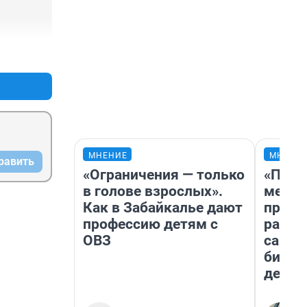
+15
–2
МНЕНИЕ
МНЕНИ
равить
«Ограничения — только
«Поку
в голове взрослых».
мешке
Как в Забайкалье дают
предп
профессию детям с
расска
ОВЗ
самом
бизне
дешев