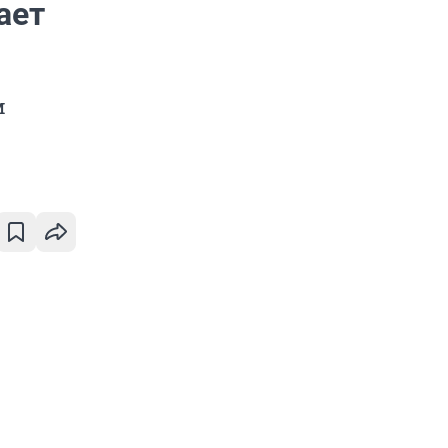
ает
м