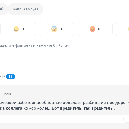
ай
Баир Жамсуев
0
0
0
ыделите фрагмент и нажмите Ctrl+Enter
ИИ
13
9, 19:36
ической работоспособностью обладает разбивший все дороги
а коллега комсомолец. Вот вредитель, так вредитель .