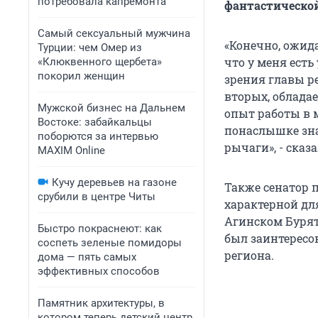
потребовала капремонта
фантастической
Самый сексуальный мужчина
«Конечно, ожида
Турции: чем Омер из
что у меня есть
«Клюквенного щербета»
покорил женщин
зрения главы ре
вторых, обладае
Мужской бизнес на Дальнем
опыт работы в 
Востоке: забайкальцы
понаслышке зна
поборются за интервью
рычаги», - сказ
MAXIM Online
Кучу деревьев на газоне
Также сенатор 
срубили в центре Читы
характерной для
Агинском Бурят
Быстро покраснеют: как
был заинтересов
соспеть зеленые помидоры
региона.
дома — пять самых
эффективных способов
Памятник архитектуры, в
котором теперь детский центр