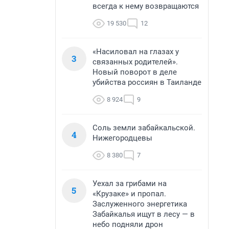
всегда к нему возвращаются
19 530
12
«Насиловал на глазах у
3
связанных родителей».
Новый поворот в деле
убийства россиян в Таиланде
8 924
9
Соль земли забайкальской.
4
Нижегородцевы
8 380
7
Уехал за грибами на
5
«Крузаке» и пропал.
Заслуженного энергетика
Забайкалья ищут в лесу — в
небо подняли дрон