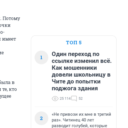
. Потому
точки
о-
н имеет
ТОП 5
ие
Один переход по
1
ссылке изменил всё.
Как мошенники
довели школьницу в
Чите до попытки
была в
поджога здания
те, кто
дущее
25 114
52
«Не привози их мне в третий
2
раз». Читинец 40 лет
разводит голубей, которые