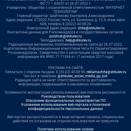
ФС 77 – 83657 от 26.07.2022 г.
Учредитель: Общество с ограниченной ответственностью "ИНТЕРНЕТ
ТЕХНОЛОГИИ"
Главный редактор: Шайтанова Екатерина Александровна
Адрес редакции: 672000, Россия, Чита, ул. Балябина, д. 13, 6 этаж, офис
608, телефон 8 (3022) 40-08-24
Электронный адрес редакции:
chita@shkulev.ru
Контактные данные для Роскомнадзора и государственных органов:
juristnsk@shkulev.ru
Техподдержка:
help@shkulev.ru
Редакционные материалы, опубликованные на сайте до 26.07.2022,
подготовлены Информационным агентством Чита.Ру (Зарегистрировано
Роскомнадзором - Свидетельство о регистрации средства массовой
информации ИА №ФС 77-71394 от 17 октября 2017 года)
РЕКЛАМА НА САЙТЕ
Связаться с отделом продаж: 8 (30-22) 40-08-90,
reklamachita@shkulev.ru
Чат-бот в телеграм:
@shkulev_social_media_gp_bot
Редакция сайта не несет ответственности за достоверность
информации, содержащейся в рекламных объявлениях.
Особенности эксплуатации (использования) веб-портала регулируются:
Руководством пользователя
Описанием функциональных характеристик ПО
Условиями использования веб-портала и политикой
конфиденциальности персональных данных
Веб-портал распространяется в виде интернет-сервиса, специальные
действия по установке на стороне пользователя не требуются
Политика использования cookies