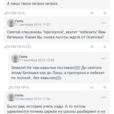
А лицо такое хитрое хитрое.
+2
–0
ОТВЕТИТЬ
Гость
11 сентября 2019, 11:57
Святой отец-вновь "прогнулся", хватит "лебезить" Вам 
батюшка. Какие Вы снова льготы ждете от Осипова?
+3
–0
ОТВЕТИТЬ
1
Гость
11 сентября 2019, 15:08
Земеля! Не там кавычки поставил))))! До святого 
этому батюшке как до Луны, а прогнулся и лебезит 
по полной , без кавычек)))) 
+2
–0
ОТВЕТИТЬ
Гость
10 сентября 2019, 11:30
Было уже, историю учить надо. А то потом 
удивляются почему церкви на школы разбирают и на 