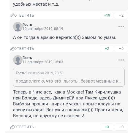
удобных местах и т.д.
+19
–2
ОТВЕТИТЬ
Гость
10 сентября 2019, 08:19
А он тогда в армию вернется)))) Замом по умам.
+2
–0
ОТВЕТИТЬ
Гость
11 сентября 2019, 15:03
Гость
9 сентября 2019, 20:51
предполагаю, что это льготы, безвозмездные капитальные строения, земельные участки в удобных местах и т.д.
Теперь в Чите все,  как в Москве! Там Кириллушка 
при Володе, здесь ДимитрЕй при Ляксандре))))) 
Выборы прошли - цирк не уехал, новые клоуны на 
арену выходят. Вот уж и с кадилом)))) Прости меня, 
Восподи, по-другому не скажешь! 
+3
–0
ОТВЕТИТЬ