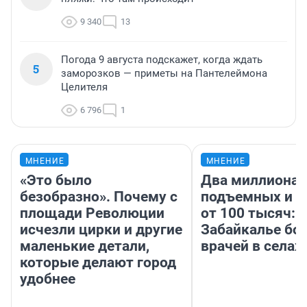
9 340
13
Погода 9 августа подскажет, когда ждать
5
заморозков — приметы на Пантелеймона
Целителя
6 796
1
МНЕНИЕ
МНЕНИЕ
«Это было
Два миллиона
безобразно». Почему с
подъемных и з
площади Революции
от 100 тысяч: 
исчезли цирки и другие
Забайкалье бор
маленькие детали,
врачей в селах
которые делают город
удобнее