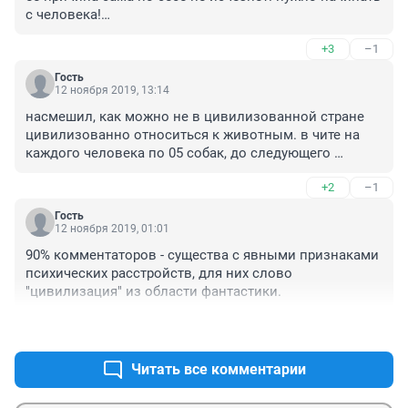
с человека!
обожаю этот тип людей, которые орут, что аборт- это 
+3
–1
убийство, а вот как собак отстреливать, так это 
справедливо))) помогать животным куда приятнее, 
Гость
чем уничтожать их, поверьте 
12 ноября 2019, 13:14
насмешил, как можно не в цивилизованной стране 
цивилизованно относиться к животным. в чите на 
каждого человека по 05 собак, до следующего 
убийства не дай БОГ, а вы пока думайте что сделать, 
+2
–1
дети не виноваты что родились и живут в этой дыре 
им просто деться некуда, кому было, уехали самое 
Гость
страшное что ничего не поменяется люди сами по 
12 ноября 2019, 01:01
себе, власти нет и нет решений, все похожи на голову
90% комментаторов - существа с явными признаками 
психических расстройств, для них слово 
"цивилизация" из области фантастики.
+6
–0
Читать все комментарии