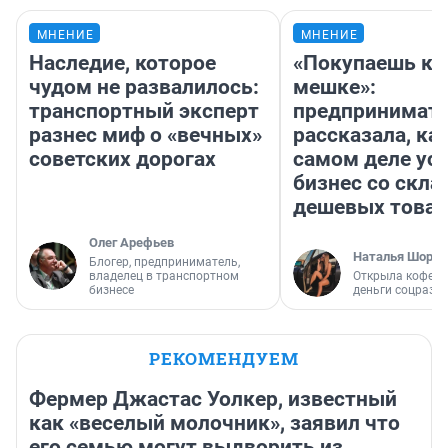
МНЕНИЕ
МНЕНИЕ
Наследие, которое
«Покупаешь ко
чудом не развалилось:
мешке»:
транспортный эксперт
предпринимат
разнес миф о «вечных»
рассказала, как
советских дорогах
самом деле ус
бизнес со скл
дешевых това
Олег Арефьев
Наталья Шорох
Блогер, предприниматель,
владелец в транспортном
Открыла кофейн
бизнесе
деньги соцразв
РЕКОМЕНДУЕМ
Фермер Джастас Уолкер, известный
как «веселый молочник», заявил что
его семью могут выдворить из