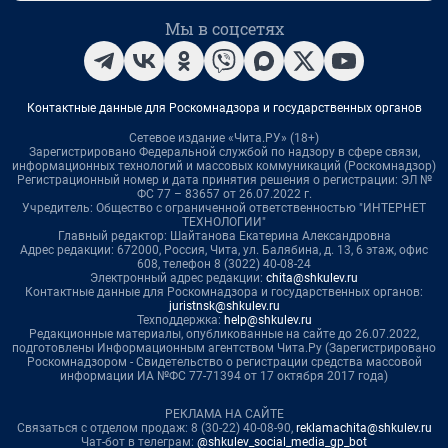
Мы в соцсетях
Контактные данные для Роскомнадзора и государственных органов
Сетевое издание «Чита.РУ» (18+)
Зарегистрировано Федеральной службой по надзору в сфере связи,
информационных технологий и массовых коммуникаций (Роскомнадзор)
Регистрационный номер и дата принятия решения о регистрации: ЭЛ №
ФС 77 – 83657 от 26.07.2022 г.
Учредитель: Общество с ограниченной ответственностью "ИНТЕРНЕТ
ТЕХНОЛОГИИ"
Главный редактор: Шайтанова Екатерина Александровна
Адрес редакции: 672000, Россия, Чита, ул. Балябина, д. 13, 6 этаж, офис
608, телефон 8 (3022) 40-08-24
Электронный адрес редакции:
chita@shkulev.ru
Контактные данные для Роскомнадзора и государственных органов:
juristnsk@shkulev.ru
Техподдержка:
help@shkulev.ru
Редакционные материалы, опубликованные на сайте до 26.07.2022,
подготовлены Информационным агентством Чита.Ру (Зарегистрировано
Роскомнадзором - Свидетельство о регистрации средства массовой
информации ИА №ФС 77-71394 от 17 октября 2017 года)
РЕКЛАМА НА САЙТЕ
Связаться с отделом продаж: 8 (30-22) 40-08-90,
reklamachita@shkulev.ru
Чат-бот в телеграм:
@shkulev_social_media_gp_bot