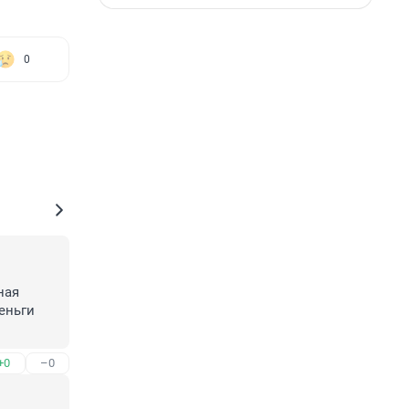
0
ая 
ньги 
+0
–0