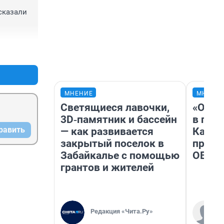
сказали 
+32
–1
МНЕНИЕ
МНЕНИ
Светящиеся лавочки,
«Огра
3D‑памятник и бассейн
в гол
равить
— как развивается
Как в
закрытый поселок в
профе
Забайкалье с помощью
ОВЗ
грантов и жителей
Редакция «Чита.Ру»