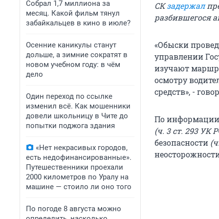
Собрал 1,7 миллиона за
СК
задержал
пре
месяц. Какой фильм тянул
разбившегося а
забайкальцев в кино в июле?
«Обыски провед
Осенние каникулы станут
дольше, а зимние сократят в
управлении Гос
новом учебном году: в чём
изучают маршр
дело
осмотру водите
средств», - гов
Один переход по ссылке
изменил всё. Как мошенники
довели школьницу в Чите до
По информации 
попытки поджога здания
(ч. 3 ст. 293 УК 
безопасности
(ч
«Нет некрасивых городов,
неосторожности
есть недофинансированные».
Путешественники проехали
2000 километров по Уралу на
машине — стоило ли оно того
По погоде 8 августа можно
определить, насколько