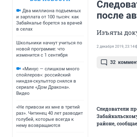
Следова
Два миллиона подъемных
после а
и зарплата от 100 тысяч: как
Забайкалье борется за врачей
в селах
Изъяты док
Школьники начнут учиться по
2 декабря 2019, 23:14
новой программе: что
изменится с 1 сентября
32
коммен
«Минус — слишком много
спойлеров»: российский
ниндзя-скульптор снялся в
сериале «Дом Дракона».
Видео
«Не привози их мне в третий
Следователи пр
раз». Читинец 40 лет разводит
Забайкальскому
голубей, которые всегда к
районе, сообщае
нему возвращаются