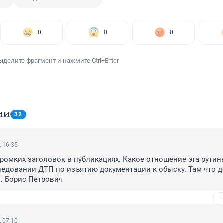
0
0
0
ыделите фрагмент и нажмите Ctrl+Enter
ИИ
32
, 16:35
ромких заголовок в публикациях. Какое отношение эта рутинн
ледовании ДТП по изъятию документации к обыску. Там что де
. Борис Петрович
, 07:10