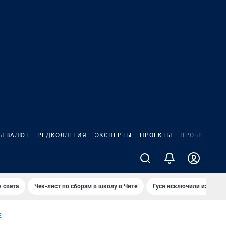
Ы ВАЛЮТ
РЕДКОЛЛЕГИЯ
ЭКСПЕРТЫ
ПРОЕКТЫ
ПРОБКИ
ИГ
 света
Чек-лист по сборам в школу в Чите
Гуся исключили из Крас
Е