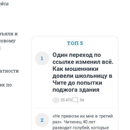
ейса
зъяли и
совому
ТОП 5
х
Один переход по
1
ссылке изменил всё.
Как мошенники
латности
довели школьницу в
Чите до попытки
ек по
поджога здания
25 473
54
«Не привози их мне в третий
2
раз». Читинец 40 лет
разводит голубей, которые