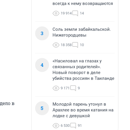
всегда к нему возвращаются
19 914
14
Соль земли забайкальской.
3
Нижегородцевы
18 358
10
«Насиловал на глазах у
4
связанных родителей».
Новый поворот в деле
убийства россиян в Таиланде
9 171
9
дело в
Молодой парень утонул в
5
Арахлее во время катания на
лодке с девушкой
6 530
91