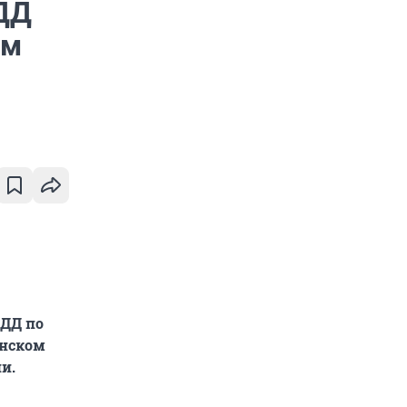
ДД
ом
БДД по
енском
и.