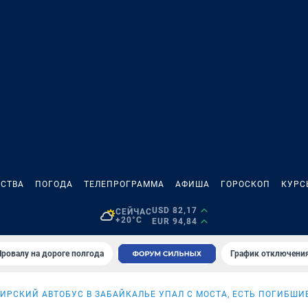
СТВА
ПОГОДА
ТЕЛЕПРОГРАММА
АФИША
ГОРОСКОП
КУРС
USD 82,17
СЕЙЧАС
+20°C
EUR 94,84
Провалу на дороге полгода
График отключения
ИРСКИЙ АВТОБУС В ЗАБАЙКАЛЬЕ УПАЛ С МОСТА, ЕСТЬ ПОГИБШИ