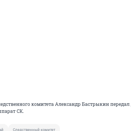
ледственного комитета Александр Бастрыкин передал 
парат СК.
ай
Следственный комитет