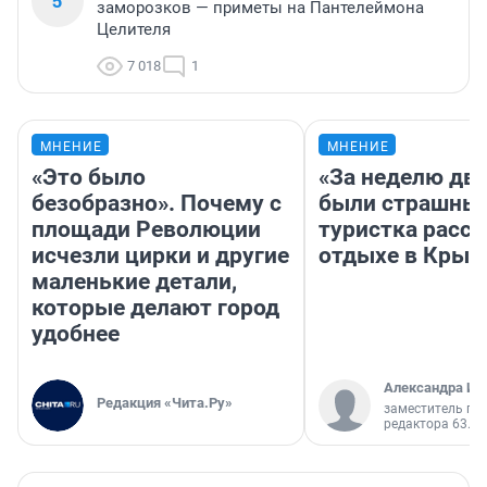
5
заморозков — приметы на Пантелеймона
Целителя
7 018
1
МНЕНИЕ
МНЕНИЕ
«Это было
«За неделю две
безобразно». Почему с
были страшные
площади Революции
туристка расск
исчезли цирки и другие
отдыхе в Крым
маленькие детали,
которые делают город
удобнее
Александра Ис
Редакция «Чита.Ру»
заместитель гл
редактора 63.RU