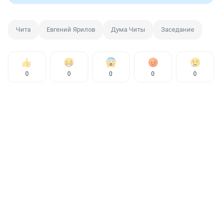
Чита
Евгений Ярилов
Дума Читы
Заседание
0
0
0
0
0