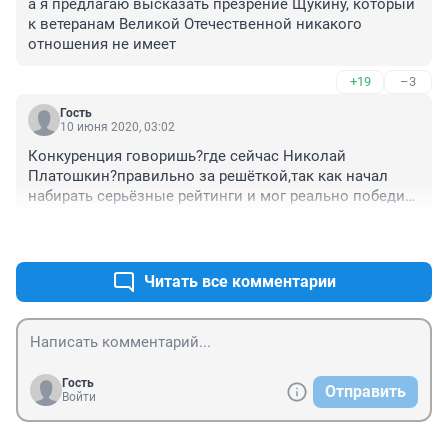
а я предлагаю высказать презрение Щукину, который 
к ветеранам Великой Отечественной никакого 
отношения не имеет
+19
–3
Гость
10 июня 2020, 03:02
Конкуренция говоришь?где сейчас Николай 
Платошкин?правильно за решёткой,так как начал 
набирать серьёзные рейтинги и мог реально победить 
ВВП.Учитывая растущий рейтинг,Платошкина и 
+19
–1
убрали.И уберут каждого кто сможет приблизится к 
верховному.А Навальный по сути прав.
Читать все комментарии
Гость
Отправить
Войти