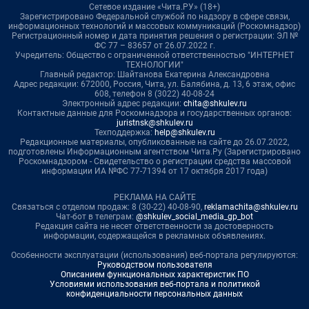
Сетевое издание «Чита.РУ» (18+)
Зарегистрировано Федеральной службой по надзору в сфере связи,
информационных технологий и массовых коммуникаций (Роскомнадзор)
Регистрационный номер и дата принятия решения о регистрации: ЭЛ №
ФС 77 – 83657 от 26.07.2022 г.
Учредитель: Общество с ограниченной ответственностью "ИНТЕРНЕТ
ТЕХНОЛОГИИ"
Главный редактор: Шайтанова Екатерина Александровна
Адрес редакции: 672000, Россия, Чита, ул. Балябина, д. 13, 6 этаж, офис
608, телефон 8 (3022) 40-08-24
Электронный адрес редакции:
chita@shkulev.ru
Контактные данные для Роскомнадзора и государственных органов:
juristnsk@shkulev.ru
Техподдержка:
help@shkulev.ru
Редакционные материалы, опубликованные на сайте до 26.07.2022,
подготовлены Информационным агентством Чита.Ру (Зарегистрировано
Роскомнадзором - Свидетельство о регистрации средства массовой
информации ИА №ФС 77-71394 от 17 октября 2017 года)
РЕКЛАМА НА САЙТЕ
Связаться с отделом продаж: 8 (30-22) 40-08-90,
reklamachita@shkulev.ru
Чат-бот в телеграм:
@shkulev_social_media_gp_bot
Редакция сайта не несет ответственности за достоверность
информации, содержащейся в рекламных объявлениях.
Особенности эксплуатации (использования) веб-портала регулируются:
Руководством пользователя
Описанием функциональных характеристик ПО
Условиями использования веб-портала и политикой
конфиденциальности персональных данных