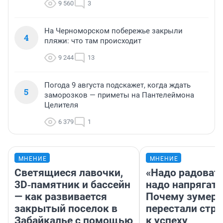
9 560
3
На Черноморском побережье закрыли
4
пляжи: что там происходит
9 244
13
Погода 9 августа подскажет, когда ждать
5
заморозков — приметы на Пантелеймона
Целителя
6 379
1
МНЕНИЕ
МНЕНИЕ
Светящиеся лавочки,
«Надо радовать
3D‑памятник и бассейн
надо напрягать
— как развивается
Почему зумер
закрытый поселок в
перестали стр
Забайкалье с помощью
к успеху