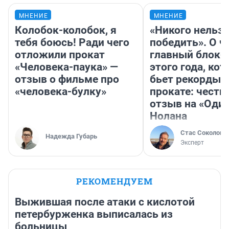
МНЕНИЕ
МНЕНИЕ
Колобок-колобок, я
«Никого нельз
тебя боюсь! Ради чего
победить». О ч
отложили прокат
главный блокб
«Человека-паука» —
этого года, ко
отзыв о фильме про
бьет рекорды 
«человека-булку»
прокате: честн
отзыв на «Оди
Нолана
Стас Соколов
Надежда Губарь
Эксперт
РЕКОМЕНДУЕМ
Выжившая после атаки с кислотой
петербурженка выписалась из
больницы