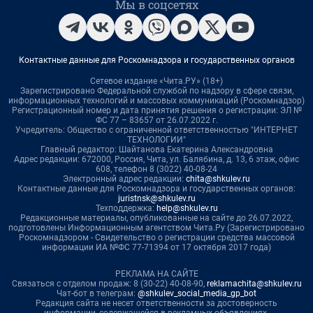
Мы в соцсетях
Контактные данные для Роскомнадзора и государственных органов
Сетевое издание «Чита.РУ» (18+)
Зарегистрировано Федеральной службой по надзору в сфере связи,
информационных технологий и массовых коммуникаций (Роскомнадзор)
Регистрационный номер и дата принятия решения о регистрации: ЭЛ №
ФС 77 – 83657 от 26.07.2022 г.
Учредитель: Общество с ограниченной ответственностью "ИНТЕРНЕТ
ТЕХНОЛОГИИ"
Главный редактор: Шайтанова Екатерина Александровна
Адрес редакции: 672000, Россия, Чита, ул. Балябина, д. 13, 6 этаж, офис
608, телефон 8 (3022) 40-08-24
Электронный адрес редакции:
chita@shkulev.ru
Контактные данные для Роскомнадзора и государственных органов:
juristnsk@shkulev.ru
Техподдержка:
help@shkulev.ru
Редакционные материалы, опубликованные на сайте до 26.07.2022,
подготовлены Информационным агентством Чита.Ру (Зарегистрировано
Роскомнадзором - Свидетельство о регистрации средства массовой
информации ИА №ФС 77-71394 от 17 октября 2017 года)
РЕКЛАМА НА САЙТЕ
Связаться с отделом продаж: 8 (30-22) 40-08-90,
reklamachita@shkulev.ru
Чат-бот в телеграм:
@shkulev_social_media_gp_bot
Редакция сайта не несет ответственности за достоверность