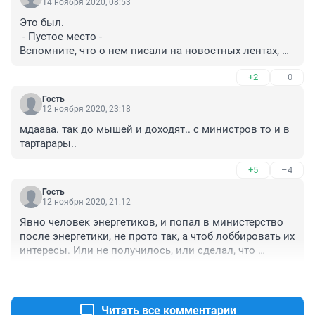
14 ноября 2020, 08:53
Это был.
 - Пустое место -
Вспомните, что о нем писали на новостных лентах, 
пока занимал он кресло министра.
+2
–0
Гость
12 ноября 2020, 23:18
мдаааа. так до мышей и доходят.. с министров то и в 
тартарары..
+5
–4
Гость
12 ноября 2020, 21:12
Явно человек энергетиков, и попал в министерство 
после энергетики, не прото так, а чтоб лоббировать их 
интересы. Или не получилось, или сделал, что 
требовалось и пошел дальше в энергетику, получать 
+17
–7
бонусы за работу. То же самое говорили и про 
Паздникова, что он не просто так на этом месте. Там 
где решаются вопросы строек на большие 
Читать все комментарии