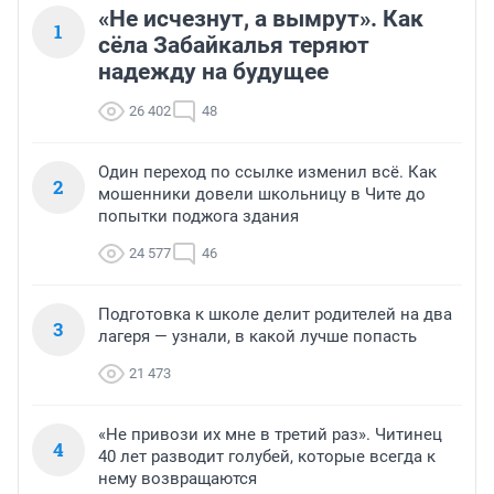
«Не исчезнут, а вымрут». Как
1
сёла Забайкалья теряют
надежду на будущее
26 402
48
Один переход по ссылке изменил всё. Как
2
мошенники довели школьницу в Чите до
попытки поджога здания
24 577
46
Подготовка к школе делит родителей на два
3
лагеря — узнали, в какой лучше попасть
21 473
«Не привози их мне в третий раз». Читинец
4
40 лет разводит голубей, которые всегда к
нему возвращаются