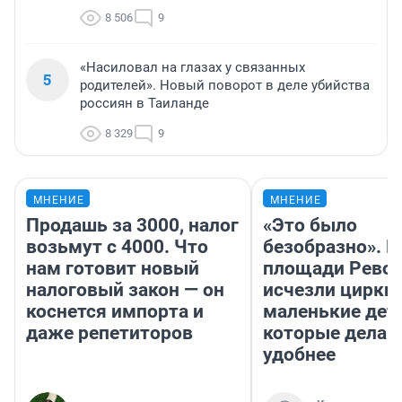
8 506
9
«Насиловал на глазах у связанных
5
родителей». Новый поворот в деле убийства
россиян в Таиланде
8 329
9
МНЕНИЕ
МНЕНИЕ
Продашь за 3000, налог
«Это было
возьмут с 4000. Что
безобразно». П
нам готовит новый
площади Рево
налоговый закон — он
исчезли цирки 
коснется импорта и
маленькие дет
даже репетиторов
которые делаю
удобнее