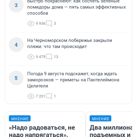
Быстро покраснеют: как соспеть зеленые
3
помидоры дома — пять самых эффективных
способов
9 936
3
На Черноморском побережье закрыли
4
пляжи: что там происходит
9 479
13
Погода 9 августа подскажет, когда ждать
5
заморозков — приметы на Пантелеймона
Целителя
7 201
1
МНЕНИЕ
МНЕНИЕ
«Надо радоваться, не
Два миллиона
надо напрягаться».
подъемных и з