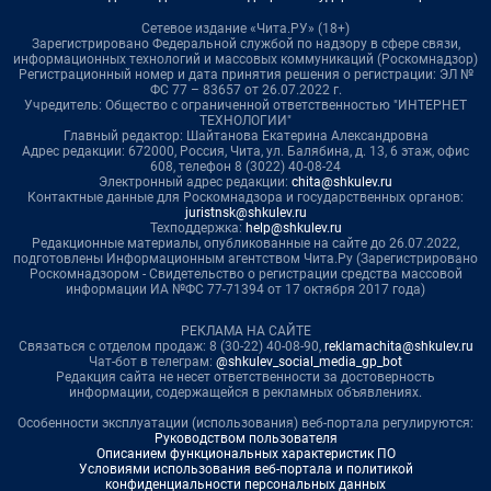
Сетевое издание «Чита.РУ» (18+)
Зарегистрировано Федеральной службой по надзору в сфере связи,
информационных технологий и массовых коммуникаций (Роскомнадзор)
Регистрационный номер и дата принятия решения о регистрации: ЭЛ №
ФС 77 – 83657 от 26.07.2022 г.
Учредитель: Общество с ограниченной ответственностью "ИНТЕРНЕТ
ТЕХНОЛОГИИ"
Главный редактор: Шайтанова Екатерина Александровна
Адрес редакции: 672000, Россия, Чита, ул. Балябина, д. 13, 6 этаж, офис
608, телефон 8 (3022) 40-08-24
Электронный адрес редакции:
chita@shkulev.ru
Контактные данные для Роскомнадзора и государственных органов:
juristnsk@shkulev.ru
Техподдержка:
help@shkulev.ru
Редакционные материалы, опубликованные на сайте до 26.07.2022,
подготовлены Информационным агентством Чита.Ру (Зарегистрировано
Роскомнадзором - Свидетельство о регистрации средства массовой
информации ИА №ФС 77-71394 от 17 октября 2017 года)
РЕКЛАМА НА САЙТЕ
Связаться с отделом продаж: 8 (30-22) 40-08-90,
reklamachita@shkulev.ru
Чат-бот в телеграм:
@shkulev_social_media_gp_bot
Редакция сайта не несет ответственности за достоверность
информации, содержащейся в рекламных объявлениях.
Особенности эксплуатации (использования) веб-портала регулируются:
Руководством пользователя
Описанием функциональных характеристик ПО
Условиями использования веб-портала и политикой
конфиденциальности персональных данных