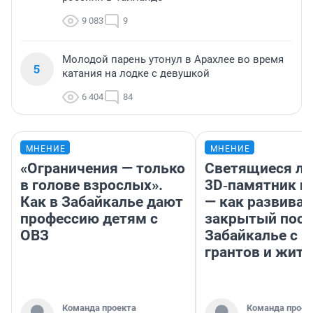
9 083
9
Молодой парень утонул в Арахлее во время
5
катания на лодке с девушкой
6 404
84
МНЕНИЕ
МНЕНИЕ
«Ограничения — только
Светящиеся ла
в голове взрослых».
3D‑памятник и
Как в Забайкалье дают
— как развивае
профессию детям с
закрытый посе
ОВЗ
Забайкалье с 
грантов и жите
Команда проекта
Команда проек