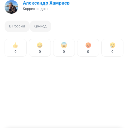
Александр Хамраев
Корреспондент
В России
QR-код
0
0
0
0
0