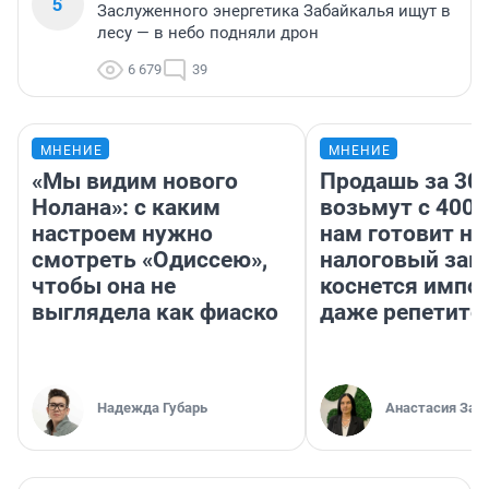
5
Заслуженного энергетика Забайкалья ищут в
лесу — в небо подняли дрон
6 679
39
МНЕНИЕ
МНЕНИЕ
«Мы видим нового
Продашь за 300
Нолана»: с каким
возьмут с 4000
настроем нужно
нам готовит н
смотреть «Одиссею»,
налоговый зако
чтобы она не
коснется импор
выглядела как фиаско
даже репетито
Надежда Губарь
Анастасия Зав