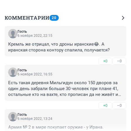
КОММЕНТАРИИ
20
Гость
6 ноября 2022, 22:15
Кремль же отрицал, что дроны иранские😂. А 
иранская сторона контору спалила, получается?
+0
–0
Гость
6 ноября 2022, 16:55
Есть такая деревня Мильгидун около 150 дворов за 
один день забрали больше 30 человек при плане 41, 
остальные кто на вахте, кто прописан да не живёт из 
41 мужика. Это реальные цифры по одной деревни, 
+0
–0
коих в Забайкалье много. Это не твои обобщеные и 
расплывчатые данные о том, что много, где-то - Это 
Гость
реальные цифры, т.е. с каждого пятого двора по 
6 ноября 2022, 13:24
мужику, а не одна десятая с хвостиком доля 
Армия № 2 в мире покупает оружие - у Ирана.
предпринимателей с твоих данных.