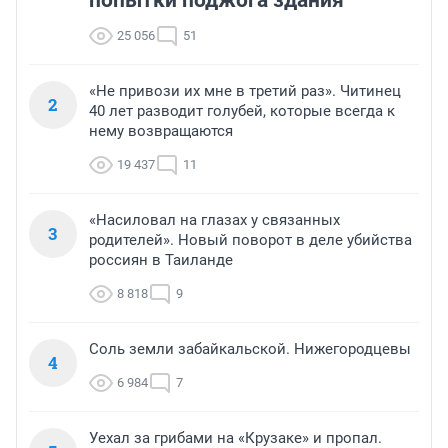
попытки поджога здания
25 056
51
«Не привози их мне в третий раз». Читинец
2
40 лет разводит голубей, которые всегда к
нему возвращаются
19 437
11
«Насиловал на глазах у связанных
3
родителей». Новый поворот в деле убийства
россиян в Таиланде
8 818
9
Соль земли забайкальской. Нижегородцевы
4
6 984
7
Уехал за грибами на «Крузаке» и пропал.