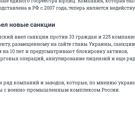
ные единого госреестра юрлиц. Компания, которая бы
ставлена в РФ с 2007 года, теперь является недейств
вел новые санкции
ский ввел санкции против 33 граждан и 225 компани
енту, размещенному на сайте главы Украины, санкции
м на 10 лет и предусматривают блокировку активов,
рговых операций, аннулирование лицензий и еще ря
и ряд компаний и заводов, которые, по мнению украи
ны с военно-промышленным комплексом России.