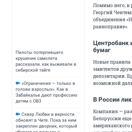
Помимо него, в
Георгий Чентем
объединения «Н
равноправие».
Центробанк 
бумаг
Пилоты потерпевшего
крушение самолета
Новые правила
рассказали, как выживали в
эмитентов друж
сибирской тайге
депозитарии. Б
возможной даль
«Ограничения — только в
голове взрослых». Как в
Забайкалье дают профессию
В России лик
детям с ОВЗ
Компания — раз
Сквер Любви и верности
Белоруссии еще 
обновят в Чите. Пока за ним
американского 
закреплен дворник, который