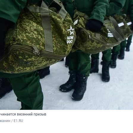
ачинается весенний призыв
жанин / E1.RU