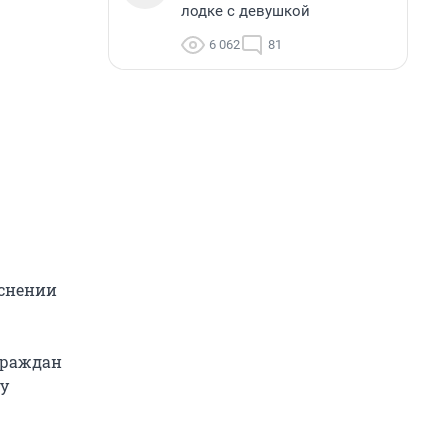
лодке с девушкой
6 062
81
яснении
граждан
ку