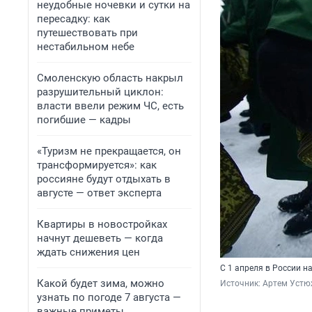
неудобные ночевки и сутки на
пересадку: как
путешествовать при
нестабильном небе
Смоленскую область накрыл
разрушительный циклон:
власти ввели режим ЧС, есть
погибшие — кадры
«Туризм не прекращается, он
трансформируется»: как
россияне будут отдыхать в
августе — ответ эксперта
Квартиры в новостройках
начнут дешеветь — когда
ждать снижения цен
С 1 апреля в России н
Какой будет зима, можно
Источник: 
Артем Устю
узнать по погоде 7 августа —
важные приметы