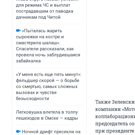
для режима ЧС и выплат
пострадавшим от паводка
дачникам под Читой
«Пыталась жарить
сыроежки на костре и
смастерила шалаш».
Спасатели рассказали, как
провела ночь заблудившаяся
забайкалка
«У меня есть еще пять минут»:
фельдшер скорой — о борьбе
со смертью, самых сложных
вызовах и чувстве
безысходности
Также Зеленски
компании «Мото
Легковушка влетела в толпу
коллаборациониз
пешеходов в Омске — кадры
председатель с
при президенте
Ночной дрифт пресекли на