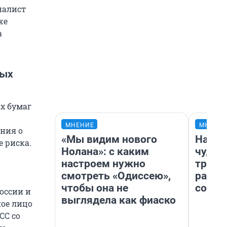
налист
же
а
ных
х бумаг
МНЕНИЕ
МНЕНИ
ения о
«Мы видим нового
Насле
 риска.
Нолана»: с каким
чудом
настроем нужно
транс
смотреть «Одиссею»,
разне
чтобы она не
совет
оссии и
выглядела как фиаско
кое лицо
СС со