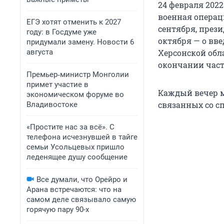
24 февраля 202
военная операц
ЕГЭ хотят отменить к 2027
сентября, прези
году: в Госдуме уже
октября — о вв
придумали замену. Новости 6
августа
Херсонской обл
окончании час
Премьер‑министр Монголии
примет участие в
Каждый вечер м
экономическом форуме во
связанных со сп
Владивостоке
«Простите нас за всё». С
телефона исчезнувшей в тайге
семьи Усольцевых пришло
леденящее душу сообщение
Все думали, что Орейро и
Арана встречаются: что на
самом деле связывало самую
горячую пару 90-х