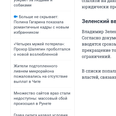
убирает за людьми и
ссылкой на дан
собаками
юридически пред
Больше не скрывает:
Зеленский в
Полина Гагарина показала
романтичные кадры с новым
Владимир Зелен
избранником
Согласно докум
вводятся сроко
«Четырех мужей потеряла»:
Прохор Шаляпин проболтался
прекращение то
о новой возлюбленной
ограничений.
Жители подтопленного
В списки попал
ливнем микрорайона
пожаловались на отсутствие
властей, связа
выплат в Чите
Множество сайтов враз стали
недоступны: массовый сбой
произошел в Рунете
Глава округа назвал условия