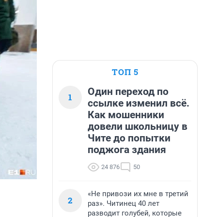
ТОП 5
Один переход по
1
ссылке изменил всё.
Как мошенники
довели школьницу в
Чите до попытки
поджога здания
24 876
50
«Не привози их мне в третий
2
раз». Читинец 40 лет
разводит голубей, которые