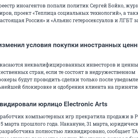
 реестр иноагентов попали политик Сергей Бойко, жур
иров, проект «Теплица социальных технологий», а так
астоящая Россия» и «Альянс гетеросексуалов и ЛГБТ з
изменил условия покупки иностранных цен
 касаются неквалифицированных инвесторов и ценны
ественных стран, если те состоят в недружественном
рокеры будут проводить сделки только после уведомл
нейшей блокировке и одобрения клиента на принятие
видировали юрлицо Electronic Arts
работчик компьютерных игр прекратила продажи в Р
5 марта прошлого года. Накануне, 31 марта, юридичес
разработчика полностью ликвидировано, сообщает ТА