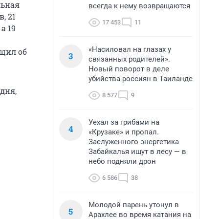
льная
всегда к нему возвращаются
, 21
17 453
11
а 19
«Насиловал на глазах у
бщил об
3
связанных родителей».
Новый поворот в деле
убийства россиян в Таиланде
дня,
8 577
9
Уехал за грибами на
4
«Крузаке» и пропал.
Заслуженного энергетика
Забайкалья ищут в лесу — в
небо подняли дрон
6 586
38
Молодой парень утонул в
5
Арахлее во время катания на