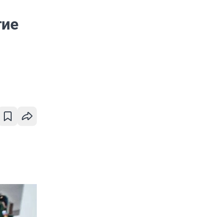
,
гие