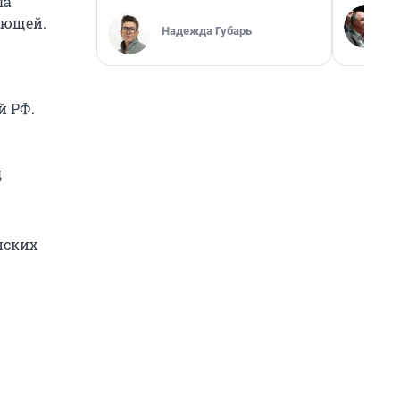
ла
ующей.
Надежда Губарь
й РФ.
д
нских