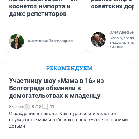
коснется импорта и
советских доро
даже репетиторов
Олег Арефьев
Блогер, предпри
Анастасия Завгородняя
владелец в тра
бизнесе
РЕКОМЕНДУЕМ
Участницу шоу «Мама в 16» из
Волгограда обвинили в
домогательствах к младенцу
8 часов
8 718
11
С рождения в неволе. Как в уральской колонии
осужденные мамы отбывают срок вместе со своими
детьми