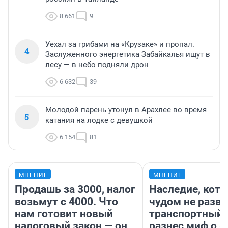
8 661
9
Уехал за грибами на «Крузаке» и пропал.
4
Заслуженного энергетика Забайкалья ищут в
лесу — в небо подняли дрон
6 632
39
Молодой парень утонул в Арахлее во время
5
катания на лодке с девушкой
6 154
81
МНЕНИЕ
МНЕНИЕ
Продашь за 3000, налог
Наследие, кото
возьмут с 4000. Что
чудом не разва
нам готовит новый
транспортный 
налоговый закон — он
разнес миф о 