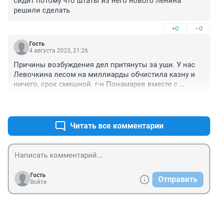
сидит потому что штаты из него нового ленина 
решили сделать
+0
–0
Гость
4 августа 2023, 21:26
Причины возбуждения дел притянуты за уши. У нас 
Левочкина лесом на миллиарды обчистила казну и 
ничего, срок смешной. г-н Понамарев вместе с 
Магомедовым за 25 млн якобы создали дизайн-код. 
+1
–1
И что? Они в местах отдаленных? Если бы))) А все 
потому, что против режима не выступают. Вот вам и 
отличия.
Читать все комментарии
Гость
Отправить
Войти