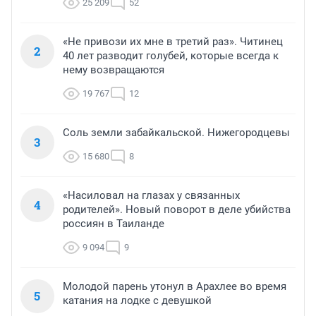
25 209
52
«Не привози их мне в третий раз». Читинец
2
40 лет разводит голубей, которые всегда к
нему возвращаются
19 767
12
Соль земли забайкальской. Нижегородцевы
3
15 680
8
«Насиловал на глазах у связанных
4
родителей». Новый поворот в деле убийства
россиян в Таиланде
9 094
9
Молодой парень утонул в Арахлее во время
5
катания на лодке с девушкой