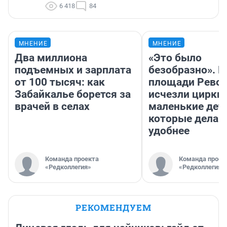
6 418
84
МНЕНИЕ
МНЕНИЕ
Два миллиона
«Это было
подъемных и зарплата
безобразно». П
от 100 тысяч: как
площади Рево
Забайкалье борется за
исчезли цирки 
врачей в селах
маленькие дет
которые делаю
удобнее
Команда проекта
Команда проек
«Редколлегия»
«Редколлегия»
РЕКОМЕНДУЕМ