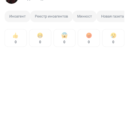
Иноагент
Реестр иноагентов
Минюст
Новая газета
0
0
0
0
0