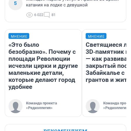
5
катания на лодке с девушкой
6 022
81
МНЕНИЕ
МНЕНИЕ
«Это было
Светящиеся ла
безобразно». Почему с
3D‑памятник и
площади Революции
— как развивае
исчезли цирки и другие
закрытый посе
маленькие детали,
Забайкалье с 
которые делают город
грантов и жите
удобнее
Команда проекта
Команда проек
«Редколлегия»
«Редколлегия»