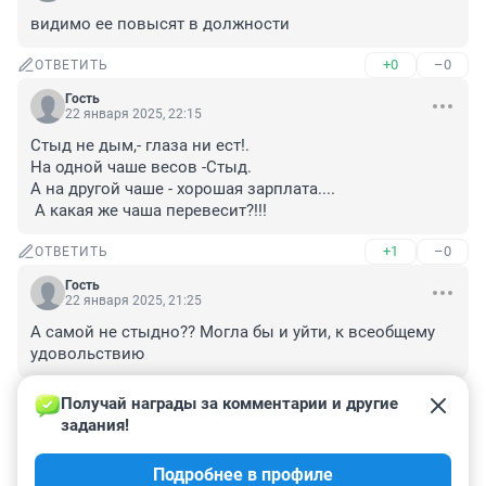
видимо ее повысят в должности
+0
–0
ОТВЕТИТЬ
Гость
22 января 2025, 22:15
Стыд не дым,- глаза ни ест!.

На одной чаше весов -Стыд.

А на другой чаше - хорошая зарплата....

 А какая же чаша перевесит?!!!
+1
–0
ОТВЕТИТЬ
Гость
22 января 2025, 21:25
А самой не стыдно?? Могла бы и уйти, к всеобщему 
удовольствию
+6
–0
ОТВЕТИТЬ
Получай награды за комментарии и другие 
задания!
Гость
22 января 2025, 21:22
Подробнее в профиле
Не не не только не эту кандидатуру!!😎