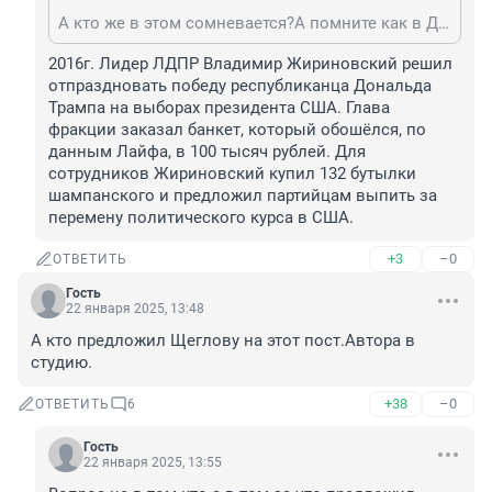
А кто же в этом сомневается?А помните как в Думе открывали шампанское когда он выиграл первый раз.Какие "умные"люди.
2016г. Лидер ЛДПР Владимир Жириновский решил 
отпраздновать победу республиканца Дональда 
Трампа на выборах президента США. Глава 
фракции заказал банкет, который обошёлся, по 
данным Лайфа, в 100 тысяч рублей. Для 
сотрудников Жириновский купил 132 бутылки 
шампанского и предложил партийцам выпить за 
перемену политического курса в США.
+3
–0
ОТВЕТИТЬ
Гость
22 января 2025, 13:48
А кто предложил Щеглову на этот пост.Автора в 
студию.
+38
–0
ОТВЕТИТЬ
6
Гость
22 января 2025, 13:55