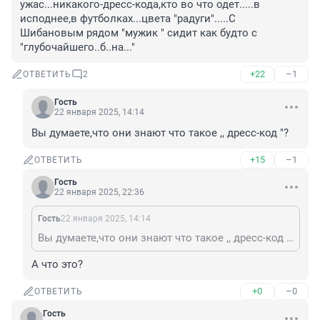
ужас...никакого-дресс-кода,кто во что одет.....в 
исподнее,в футболках...цвета "радуги".....С 
Шибановым рядом "мужик " сидит как будто с 
"глубочайшего..б..на..."
+22
–1
ОТВЕТИТЬ
2
Гость
22 января 2025, 14:14
Вы думаете,что они знают что такое ,, дресс-код "?
+15
–1
ОТВЕТИТЬ
Гость
22 января 2025, 22:36
Гость
22 января 2025, 14:14
Вы думаете,что они знают что такое ,, дресс-код "?
А что это?
+0
–0
ОТВЕТИТЬ
Гость