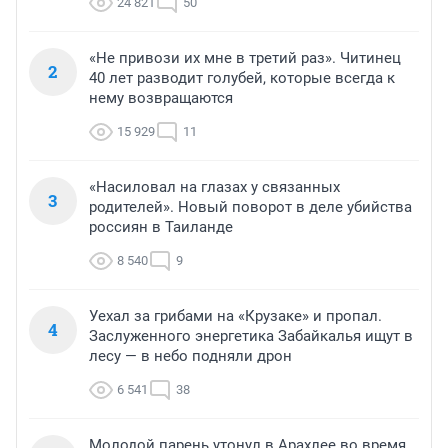
24 821
50
«Не привози их мне в третий раз». Читинец
2
40 лет разводит голубей, которые всегда к
нему возвращаются
15 929
11
«Насиловал на глазах у связанных
3
родителей». Новый поворот в деле убийства
россиян в Таиланде
8 540
9
Уехал за грибами на «Крузаке» и пропал.
4
Заслуженного энергетика Забайкалья ищут в
лесу — в небо подняли дрон
6 541
38
Молодой парень утонул в Арахлее во время