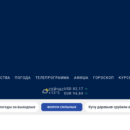
СТВА
ПОГОДА
ТЕЛЕПРОГРАММА
АФИША
ГОРОСКОП
КУРС
USD 82,17
СЕЙЧАС
+13°C
EUR 94,84
 погоды на выходные
Кучу деревьев срубили н