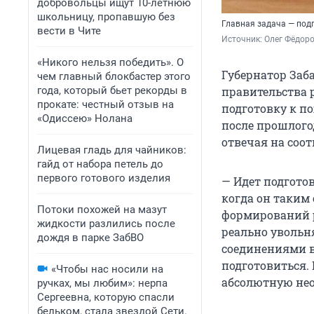
добровольцы ищут 10-летнюю
школьницу, пропавшую без
Главная задача — под
вести в Чите
Источник: 
Олег Фёдоро
«Никого нельзя победить». О
Губернатор Заб
чем главный блокбастер этого
года, который бьет рекорды в
правительства 
прокате: честный отзыв на
подготовку к п
«Одиссею» Нолана
после прошлогод
отвечая на соо
Лицевая гладь для чайников:
гайд от набора петель до
первого готового изделия
— Идет подготов
когда он таким
Потоки похожей на мазут
формирований ре
жидкости разлились после
реально увольн
дождя в парке ЗабВО
соединениями в
подготовиться.
«Чтобы нас носили на
абсолютную не
ручках, мы любим»: нерпа
Сергеевна, которую спасли
бельком, стала звездой Сети.