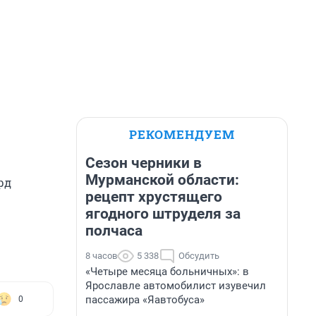
РЕКОМЕНДУЕМ
Сезон черники в
Мурманской области:
рд
рецепт хрустящего
ягодного штруделя за
полчаса
8 часов
5 338
Обсудить
«Четыре месяца больничных»: в
Ярославле автомобилист изувечил
пассажира «Яавтобуса»
0