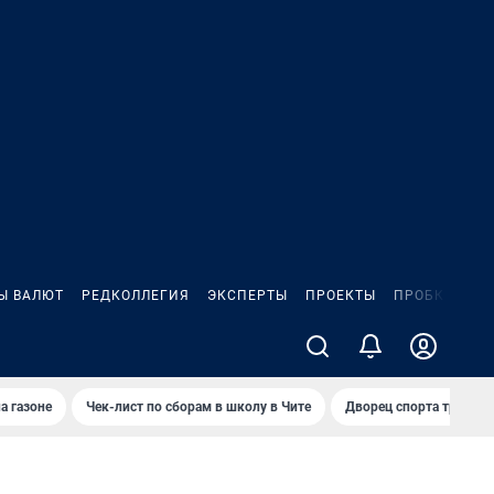
Ы ВАЛЮТ
РЕДКОЛЛЕГИЯ
ЭКСПЕРТЫ
ПРОЕКТЫ
ПРОБКИ
ИГ
а газоне
Чек-лист по сборам в школу в Чите
Дворец спорта требую