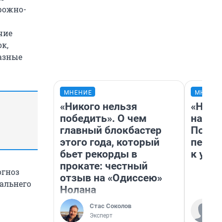
орожно-
чие
к,
азные
МНЕНИЕ
МНЕНИ
«Никого нельзя
«Надо
победить». О чем
надо 
главный блокбастер
Почем
этого года, который
перес
бьет рекорды в
к успе
прокате: честный
огноз
отзыв на «Одиссею»
Дальнего
Нолана
Стас Соколов
Эксперт