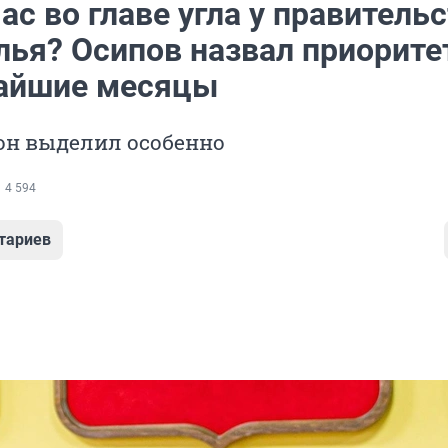
ас во главе угла у правитель
лья? Осипов назвал приорит
айшие месяцы
он выделил особенно
4 594
тариев