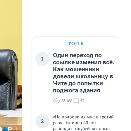
ТОП 5
Один переход по
1
ссылке изменил всё.
Как мошенники
довели школьницу в
Чите до попытки
поджога здания
25 188
52
«Не привози их мне в третий
2
раз». Читинец 40 лет
разводит голубей, которые