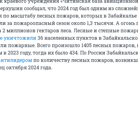
к краевого учреждения «Читинская база авиационно
Верхушин сообщал, что 2024 год был одним из сложней
я по масштабу лесных пожаров, которых в Забайкалье
ли за пожароопасный сезон около
1,3 тысячи
. А огонь
а
2 миллионов
гектаров леса. Лесные и степные пожар
не уничтожили
36 населенных пунктов в Забайкальско
ли пожарные. Всего произошло 1405 лесных пожаров, 
м в 2023 году, тогда их было 434. По России Забайкаль
-антилидером
по количеству лесных пожаров, возникш
ц октября 2024 года.