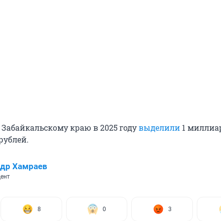
 Забайкальскому краю в 2025 году
выделили
1 миллиа
рублей.
др Хамраев
ент
8
0
3