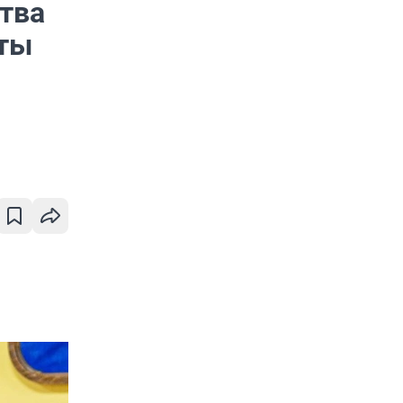
ства
еты