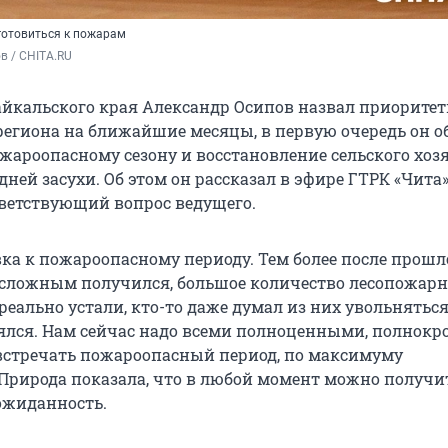
готовиться к пожарам
в / CHITA.RU
айкальского края Александр Осипов назвал приорите
региона на ближайшие месяцы, в первую очередь он 
ожароопасному сезону и восстановление сельского хоз
ней засухи. Об этом он рассказал в эфире ГТРК «Чита»
тветствующий вопрос ведущего.
ка к пожароопасному периоду. Тем более после прошло
 сложным получился, большое количество лесопожар
ально устали, кто-то даже думал из них увольняться,
ялся. Нам сейчас надо всеми полноценными, полнок
стречать пожароопасный период, по максимуму
 Природа показала, что в любой момент можно получи
ожиданность.