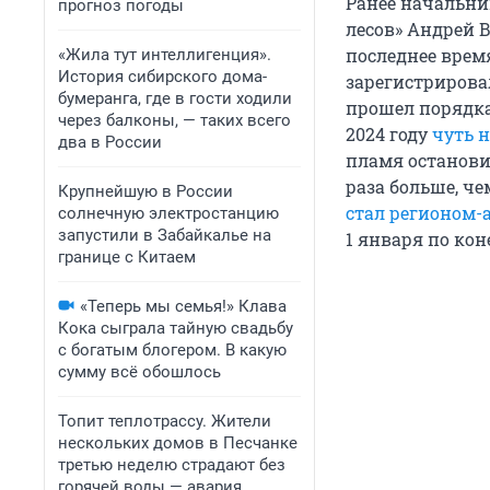
Ранее начальни
прогноз погоды
лесов» Андрей 
последнее врем
«Жила тут интеллигенция».
История сибирского дома-
зарегистрирова
бумеранга, где в гости ходили
прошел порядк
через балконы, — таких всего
2024 году
чуть 
два в России
пламя останови
раза больше, че
Крупнейшую в России
стал регионом
солнечную электростанцию
запустили в Забайкалье на
1 января
по коне
границе с Китаем
«Теперь мы семья!» Клава
Кока сыграла тайную свадьбу
с богатым блогером. В какую
сумму всё обошлось
Топит теплотрассу. Жители
нескольких домов в Песчанке
третью неделю страдают без
горячей воды — авария