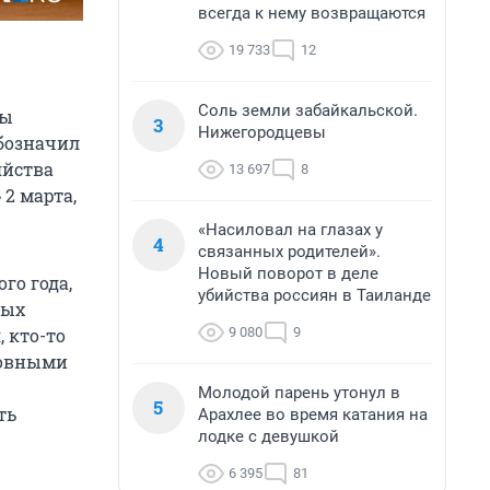
всегда к нему возвращаются
19 733
12
Соль земли забайкальской.
ты
3
Нижегородцевы
обозначил
яйства
13 697
8
 2 марта,
«Насиловал на глазах у
4
связанных родителей».
Новый поворот в деле
го года,
убийства россиян в Таиланде
ных
9 080
9
 кто-то
ровными
Молодой парень утонул в
5
ть
Арахлее во время катания на
лодке с девушкой
6 395
81