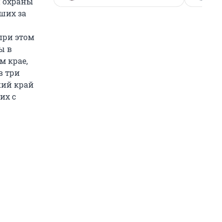
й охраны
ших за
 при этом
ы в
м крае,
в три
ский край
их с