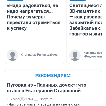
«Надо радоваться, не
Светящиеся ла
надо напрягаться».
3D‑памятник и
Почему зумеры
— как развивае
перестали стремиться
закрытый посе
к успеху
Забайкалье с 
грантов и жите
Команда проек
Станислав Ринчиндабаев
«Редколлегия»
РЕКОМЕНДУЕМ
Пуговка из «Папиных дочек»: что
стало с Екатериной Старшовой
16 часов
1 974
Обсудить
«Чисто все мамы и все дети на свете»: как