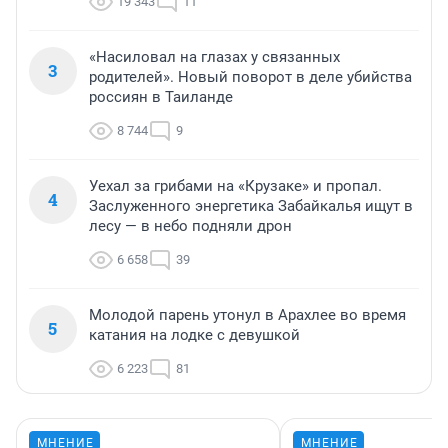
19 343
11
«Насиловал на глазах у связанных
3
родителей». Новый поворот в деле убийства
россиян в Таиланде
8 744
9
Уехал за грибами на «Крузаке» и пропал.
4
Заслуженного энергетика Забайкалья ищут в
лесу — в небо подняли дрон
6 658
39
Молодой парень утонул в Арахлее во время
5
катания на лодке с девушкой
6 223
81
МНЕНИЕ
МНЕНИЕ