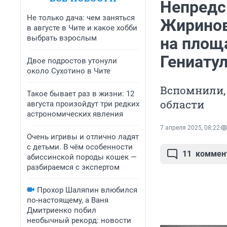
Непредс
Не только дача: чем заняться
Жиринов
в августе в Чите и какое хобби
выбрать взрослым
на площ
Гениату
Двое подростов утонули
около Сухотино в Чите
Вспомнили, 
Такое бывает раз в жизни: 12
области
августа произойдут три редких
астрономических явления
7 апреля 2025, 08:22
Очень игривы и отлично ладят
с детьми. В чём особенности
11
коммен
абиссинской породы кошек —
разбираемся с экспертом
Прохор Шаляпин влюбился
по-настоящему, а Ваня
Дмитриенко побил
необычный рекорд: новости