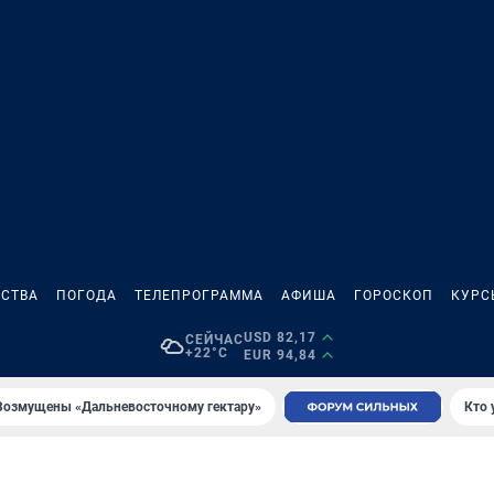
СТВА
ПОГОДА
ТЕЛЕПРОГРАММА
АФИША
ГОРОСКОП
КУРС
USD 82,17
СЕЙЧАС
+22°C
EUR 94,84
Возмущены «Дальневосточному гектару»
Кто 