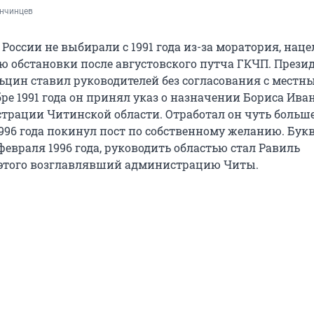
анчинцев
 России не выбирали с 1991 года из-за моратория, нац
ю обстановки после августовского путча ГКЧП. Прези
ьцин ставил руководителей без согласования с местн
ре 1991 года он принял указ о назначении Бориса Ива
трации Читинской области. Отработал он чуть больш
1996 года покинул пост по собственному желанию. Бук
 февраля 1996 года, руководить областью стал Равиль
 этого возглавлявший администрацию Читы.