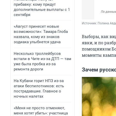
прибавку: кому придут
дополнительные выплаты с 1
сентября
Источник: 
Полина Авд
«Август принесет новые
возможности»: Тамара Глоба
Выборы, как ви
назвала, кому из знаков
зодиака улыбнется удача
явки, и по разб
помощником Бог
Несколько троллейбусов
моменты кампа
встали в Чите из-за ДТП — там
уже была пробка из-за
Зачем русско
ремонта дороги
На Кубани горит НПЗ из-за
атаки беспилотников: есть
пострадавшие. Главное о
ночных налетах
«Меня не просто отменяют,
меня хотят убить»: участница