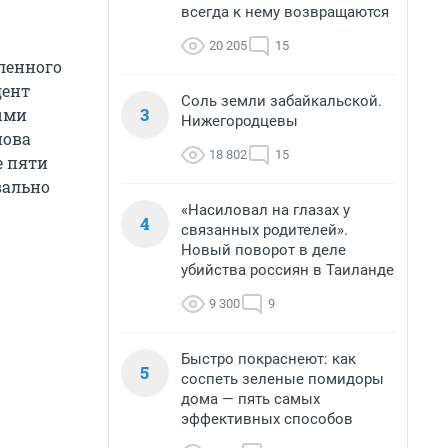
всегда к нему возвращаются
20 205
15
еленного
дент
Соль земли забайкальской.
3
ыми
Нижегородцевы
нова
18 802
15
е пяти
вально
«Насиловал на глазах у
4
связанных родителей».
Новый поворот в деле
убийства россиян в Таиланде
9 300
9
Быстро покраснеют: как
5
соспеть зеленые помидоры
дома — пять самых
эффективных способов