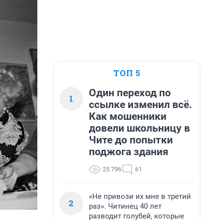
ТОП 5
Один переход по
1
ссылке изменил всё.
Как мошенники
довели школьницу в
Чите до попытки
поджога здания
25 796
61
«Не привози их мне в третий
2
раз». Читинец 40 лет
разводит голубей, которые