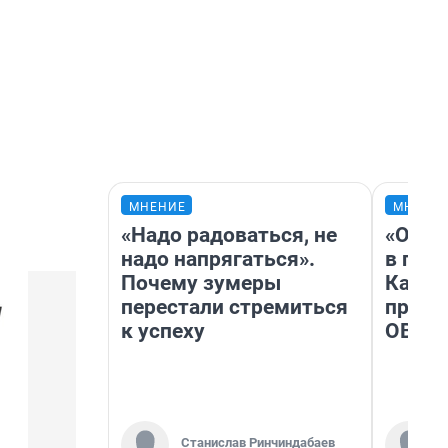
МНЕНИЕ
МНЕНИ
«Надо радоваться, не
«Огра
надо напрягаться».
в гол
Почему зумеры
Как в
перестали стремиться
профе
к успеху
ОВЗ
Станислав Ринчиндабаев