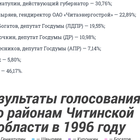
иатулин, действующий губернатор — 30,76%;
ыряев, гендиректор ОАО «Читаэнергострой» — 22,89%;
гатов, депутат Госдумы (ЛДПР) — 19,55%;
чкин, депутат Госдумы (ДР) — 10,98%;
сников, депутат Госдумы (АПР) — 7,14%;
 — 5,80%;
— 46,17%.