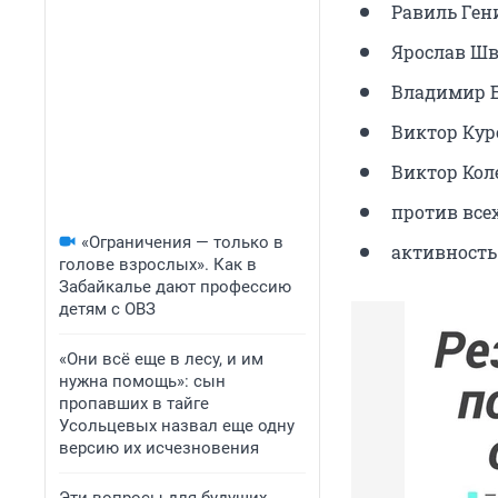
Равиль Ген
Ярослав Шв
Владимир Бо
Виктор Куро
Виктор Коле
против всех
«Ограничения — только в
активность 
голове взрослых». Как в
Забайкалье дают профессию
детям с ОВЗ
«Они всё еще в лесу, и им
нужна помощь»: сын
пропавших в тайге
Усольцевых назвал еще одну
версию их исчезновения