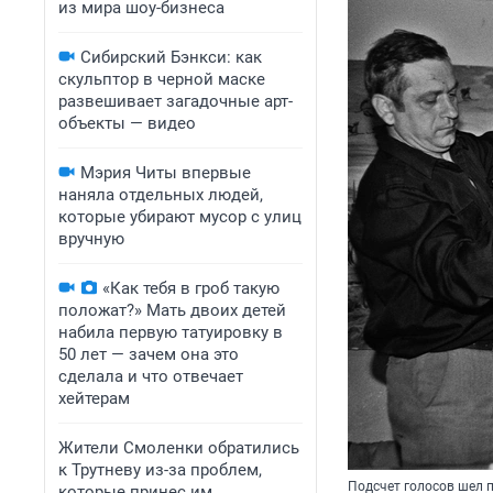
из мира шоу-бизнеса
Сибирский Бэнкси: как
скульптор в черной маске
развешивает загадочные арт-
объекты — видео
Мэрия Читы впервые
наняла отдельных людей,
которые убирают мусор с улиц
вручную
«Как тебя в гроб такую
положат?» Мать двоих детей
набила первую татуировку в
50 лет — зачем она это
сделала и что отвечает
хейтерам
Жители Смоленки обратились
к Трутневу из-за проблем,
Подсчет голосов шел 
которые принес им