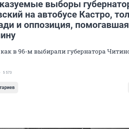
казуемые выборы губернато
ский на автобусе Кастро, то
ади и оппозиция, помогавшая
лину
как в 96-м выбирали губернатора Читин
5 573
тариев