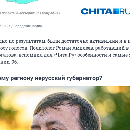
ошина / 
Городские медиа
дно по результатам, были достаточно активными и в 
росу голосов. Политолог Роман Амплеев, работавший в
атова, вспомнил для «Чита.Ру» особенности и самые 
нии-96.
му региону нерусский губернатор?