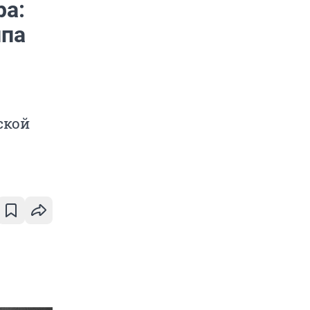
ра:
лпа
ской