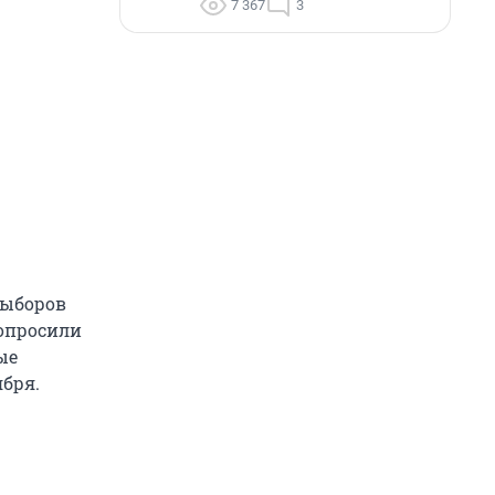
7 367
3
выборов
попросили
ые
бря.