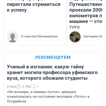
перестали стремиться
Путешественн
к успеху
проехали 2000
километров по 
машине — стои
того
Станислав Ринчиндабаев
Екатерина Лит
РЕКОМЕНДУЕМ
Ученый в изгнании: какую тайну
хранит могила профессора уфимского
вуза, которого обожали студенты
4 часа
2 758
1
«Не вольеры, а камеры пыток»: девушка
пожаловалась на состояние экопарка «Лотос» в
Уссурийске