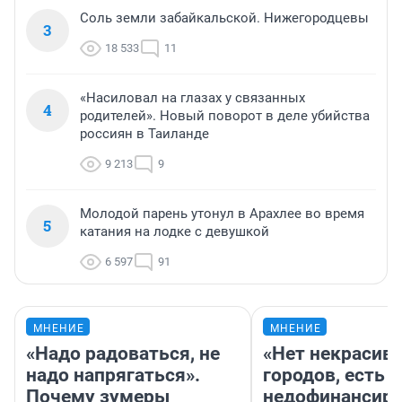
Соль земли забайкальской. Нижегородцевы
3
18 533
11
«Насиловал на глазах у связанных
4
родителей». Новый поворот в деле убийства
россиян в Таиланде
9 213
9
Молодой парень утонул в Арахлее во время
5
катания на лодке с девушкой
6 597
91
МНЕНИЕ
МНЕНИЕ
«Надо радоваться, не
«Нет некрасив
надо напрягаться».
городов, есть
Почему зумеры
недофинансиро