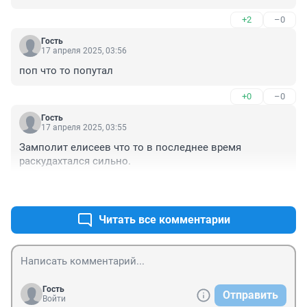
наркологии,если алкашу нужно выпить,он как 
+2
–0
Ломоносов в Москву пешком уйдет,вы вообще 
комментарии читаете людей, формирующих 
Гость
общественное мнение ?Товарищ поп,займитесь 
17 апреля 2025, 03:56
просветительской деятельностью и своим "детищем"-
поп что то попутал
у вас вон, вода в храме на крещение продается и 
служительницы халды редкостные,порой в церковь 
+0
–0
заходить не хочется.А люди,работающие обычными 
продавцами и имеющие семьи,которые нужно 
Гость
17 апреля 2025, 03:55
кормить,куда должны пойти в одночасье?
Замполит елисеев что то в последнее время 
раскудахтался сильно.
+0
–0
Читать все комментарии
Гость
Отправить
Войти