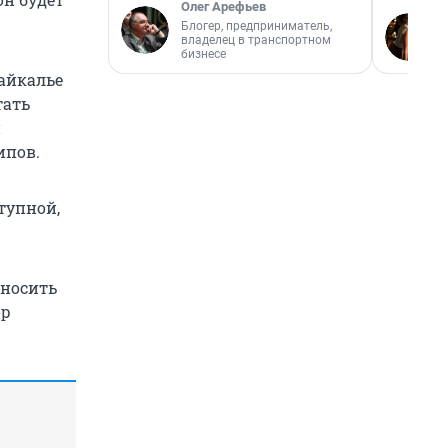
Олег Арефьев
Блогер, предприниматель,
владелец в транспортном
бизнесе
байкалье
тать
и
ипов.
тупной,
оносить
ор