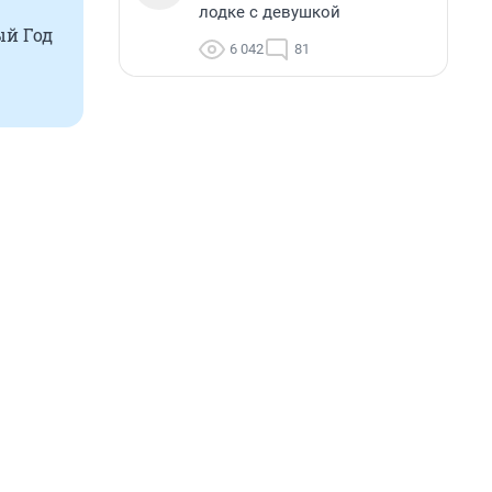
лодке с девушкой
ый Год
6 042
81