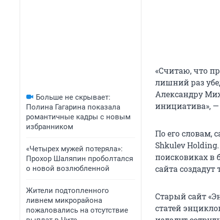
«Считаю, что п
лишний раз убед
Александру Мих
Больше не скрывает:
инициатива», — 
Полина Гагарина показала
романтичные кадры с новым
избранником
По его словам, 
Shkulev Holding
«Четырех мужей потеряла»:
поисковиках в б
Прохор Шаляпин проболтался
сайта создадут 
о новой возлюбленной
Жители подтопленного
Старый сайт «Э
ливнем микрорайона
статей энцикло
пожаловались на отсутствие
издадут сотруд