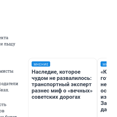
екта
не льщу
МНЕНИЕ
МНЕНИ
аммисты
Наследие, которое
«Кажд
чудом не развалилось:
готов
оздатели
транспортный эксперт
неуро
бках.
разнес миф о «вечных»
осень
советских дорогах
избави
Зачем
сть
дачу
ов
он будет