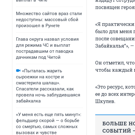
выплат в Чите
посвящен героя
Множество сайтов враз стали
недоступны: массовый сбой
«Я практически 
произошел в Рунете
было для меня 
после совещаний
Глава округа назвал условия
для режима ЧС и выплат
Забайкалья“», —
пострадавшим от паводка
дачникам под Читой
Он отметил, чт
чтобы каждый м
«Пыталась жарить
сыроежки на костре и
смастерила шалаш».
«Это ресурс, ко
Спасатели рассказали, как
ее до всех инте
провела ночь заблудившаяся
Шкулев.
забайкалка
«У меня есть еще пять минут»:
фельдшер скорой — о борьбе
БОЛЬШЕ НО
со смертью, самых сложных
СОБЫТИЙ —
вызовах и чувстве