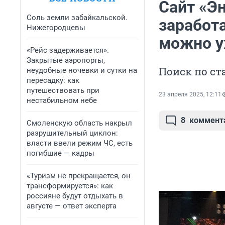
Сайт «Э
Соль земли забайкальской.
заработа
Нижегородцевы
можно у
«Рейс задерживается».
Закрытые аэропорты,
Поиск по ст
неудобные ночевки и сутки на
пересадку: как
путешествовать при
23 апреля 2025, 12:11
нестабильном небе
8
коммент
Смоленскую область накрыл
разрушительный циклон:
власти ввели режим ЧС, есть
погибшие — кадры
«Туризм не прекращается, он
трансформируется»: как
россияне будут отдыхать в
августе — ответ эксперта