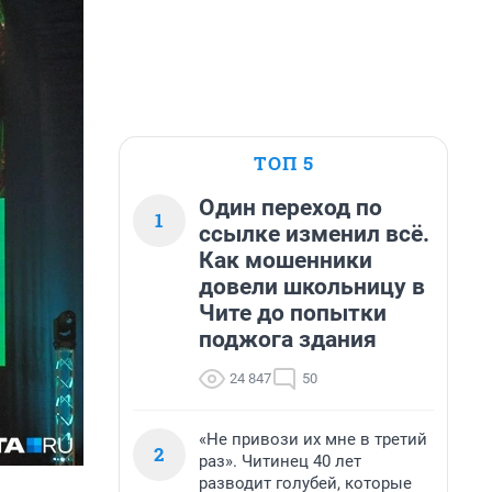
ТОП 5
Один переход по
1
ссылке изменил всё.
Как мошенники
довели школьницу в
Чите до попытки
поджога здания
24 847
50
«Не привози их мне в третий
2
раз». Читинец 40 лет
разводит голубей, которые