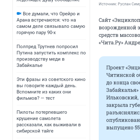
Источник: 
Руслан Сим
Все думали, что Орейро и
Сайт «Энциклоп
Арана встречаются: что на
самом деле связывало самую
возрожденной э
горячую пару 90-х
средств массов
«Чита.Ру» Андре
Полпред Трутнев попросил
Путина запустить комплекс по
производству меди в
Забайкалье
Проект «Энц
Читинской о
Эти фразы из советского кино
до конца сво
вы говорите каждый день.
Забайкалья»
Вспомните из каких они
Ильковский, 
фильмов? — тест
закрыла губе
разъяснялись
Пилоты потерпевшего
крушение самолета
опубликованы
рассказали, как выживали в
выпущено 55 
сибирской тайге