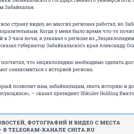
м Забайкалья.
всю страну видел, во многих регионах работал, но За
поразительным. Когда у меня было время что-то почи
 в 3 часа ночи, я узнавал о регионе из „Энциклопеди
 сказал губернатор Забайкальского края Александр Ос
о посчитал, что энциклопедию необходимо сделать дос
ог ознакомиться с историей региона.
торый позволит нам, забайкальцам, знать историю и д
ресующихся», — сказал президент Shkulev Holding Викт
ВОСТЕЙ, ФОТОГРАФИЙ И ВИДЕО С МЕСТА
 В TELEGRAM-КАНАЛЕ CHITA.RU