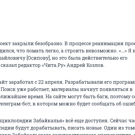
роект закрыли безобразно. В процессе реанимации про
ился, что ломать легко, а строить невозможно. <…> Я 
айловичу [Осипову], но это была действительно его
сказал редактор «Чита.Ру» Андрей Козлов.
сайт заработал с 22 апреля. Разрабатывали его прогр
. Поиск уже работает, материалы начнут появляться в
лижайшее время. На сайте могут быть баги, поэтому с
телеграм-бот, в котором можно будет сообщать об оши
нциклопедии Забайкалья» всё еще доступен. Сейчас ча
педии будут дорабатывать, писать новые. Один из том
ники Забайкальского государственного университета, 