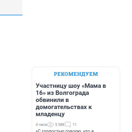
РЕКОМЕНДУЕМ
Участницу шоу «Мама в
16» из Волгограда
обвинили в
домогательствах к
младенцу
4 часа
5 388
11
«С гордостью говорю, что я