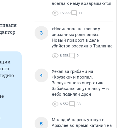
всегда к нему возвращаются
16 999
11
стиваля
«Насиловал на глазах у
едактор
3
связанных родителей».
Новый поворот в деле
убийства россиян в Таиланде
8 558
9
ации
 его
Уехал за грибами на
4
опедию
«Крузаке» и пропал.
Заслуженного энергетика
Забайкалья ищут в лесу — в
небо подняли дрон
не
6 552
38
.
Молодой парень утонул в
5
Арахлее во время катания на