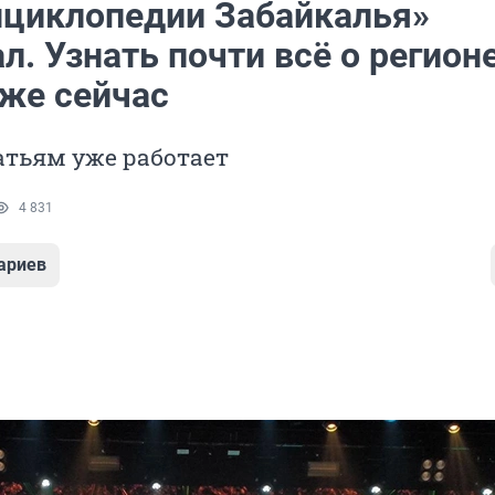
нциклопедии Забайкалья»
л. Узнать почти всё о регион
же сейчас
атьям уже работает
4 831
ариев