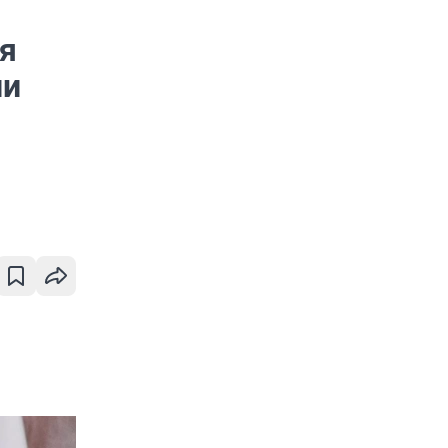
ия
ли