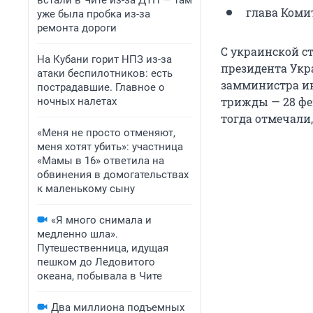
встали в Чите из-за ДТП — там
глава Коми
уже была пробка из-за
ремонта дороги
С украинской с
На Кубани горит НПЗ из-за
президента Укр
атаки беспилотников: есть
замминистра ин
пострадавшие. Главное о
трижды — 28 фев
ночных налетах
тогда отмечали
«Меня не просто отменяют,
меня хотят убить»: участница
«Мамы в 16» ответила на
обвинения в домогательствах
к маленькому сыну
«Я много снимала и
медленно шла».
Путешественница, идущая
пешком до Ледовитого
океана, побывала в Чите
Два миллиона подъемных