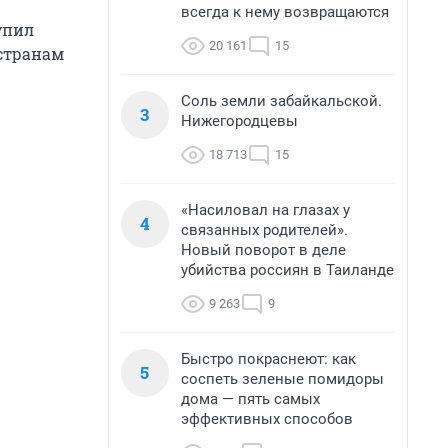
всегда к нему возвращаются
упил
20 161
15
 странам
Соль земли забайкальской.
3
Нижегородцевы
18 713
15
«Насиловал на глазах у
4
связанных родителей».
Новый поворот в деле
убийства россиян в Таиланде
9 263
9
Быстро покраснеют: как
5
соспеть зеленые помидоры
дома — пять самых
эффективных способов