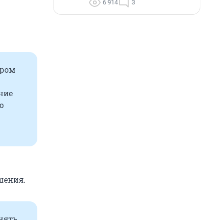
6 914
3
тром
ние
о
шения.
нять