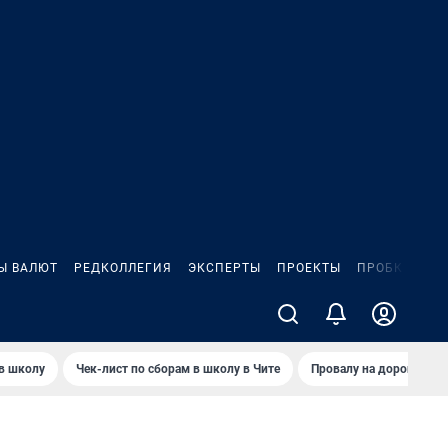
Ы ВАЛЮТ
РЕДКОЛЛЕГИЯ
ЭКСПЕРТЫ
ПРОЕКТЫ
ПРОБКИ
ИГ
 в школу
Чек-лист по сборам в школу в Чите
Провалу на дороге пол