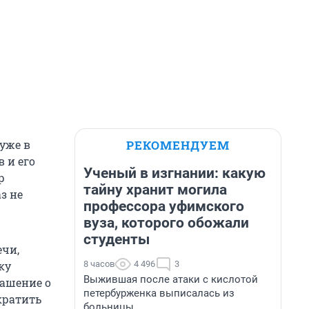
РЕКОМЕНДУЕМ
 уже в
 и его
Ученый в изгнании: какую
р
тайну хранит могила
з не
профессора уфимского
вуза, которого обожали
студенты
ечи,
8 часов
4 496
3
ку
Выжившая после атаки с кислотой
лашение о
петербурженка выписалась из
кратить
больницы