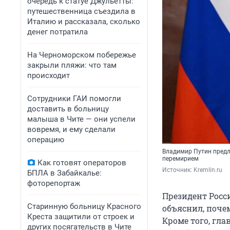
очередь к статуе Джульетты:
путешественница съездила в
Италию и рассказала, сколько
денег потратила
На Черноморском побережье
закрыли пляжи: что там
происходит
Сотрудники ГАИ помогли
доставить в больницу
малыша в Чите — они успели
вовремя, и ему сделали
операцию
Владимир Путин предл
перемирием
Как готовят операторов
Источник: 
Kremlin.ru
БПЛА в Забайкалье:
фоторепортаж
Президент Росс
Старинную больницу Красного
объяснил, поче
Креста защитили от строек и
Кроме того, гла
других посягательств в Чите