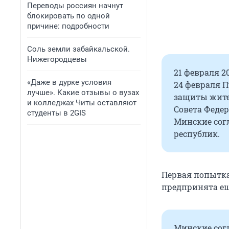
Переводы россиян начнут
блокировать по одной
причине: подробности
Соль земли забайкальской.
Нижегородцевы
21 февраля 2
«Даже в дурке условия
24 февраля П
лучше». Какие отзывы о вузах
защиты жител
и колледжах Читы оставляют
Совета Федер
студенты в 2GIS
Минские сог
республик.
Первая попытка
предпринята ещ
Минские сог