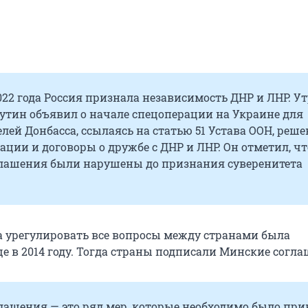
022 года Россия признала независимость ДНР и ЛНР. У
утин объявил о начале спецоперации на Украине для
ей Донбасса, ссылаясь на статью 51 Устава ООН, реше
ации и договоры о дружбе с ДНР и ЛНР. Он отметил, чт
лашения были нарушены до признания суверенитета
 урегулировать все вопросы между странами была
е в 2014 году. Тогда страны подписали Минские согла
лашения — это ряд мер, которые необходимо было при