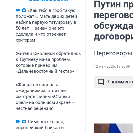
Путин п
«Как тебя в гроб такую
перегов
положат?» Мать двоих детей
набила первую татуировку в
обсужда
50 лет — зачем она это
договор
сделала и что отвечает
хейтерам
Переговоры 
Жители Смоленки обратились
к Трутневу из-за проблем,
которые принес им
12 мая 2025, 19:30
«Дальневосточный гектар»
7
коммент
«Финал не совпал с
ожиданиями»: стоит ли
смотреть фильм «Старый
орел» на большом экране —
честная рецензия
Лимонные сады,
европейский Байкал и