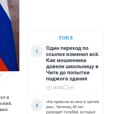
ТОП 5
Один переход по
1
ссылке изменил всё.
Как мошенники
довели школьницу в
Чите до попытки
м
поджога здания
25 722
61
ал и
«Не привози их мне в третий
ловий.
2
раз». Читинец 40 лет
 мая
разводит голубей, которые