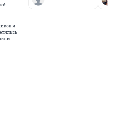
ий.
ников и
етились
раины
.