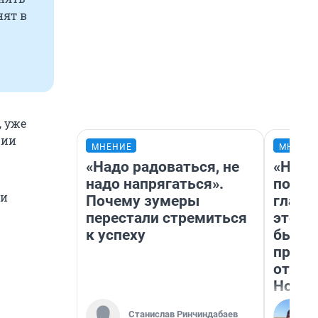
нят в
, уже
рии
МНЕНИЕ
МНЕНИ
«Надо радоваться, не
«Нико
надо напрягаться».
побед
ии
Почему зумеры
главн
перестали стремиться
этого
к успеху
бьет 
прока
отзыв
Нолан
Станислав Ринчиндабаев