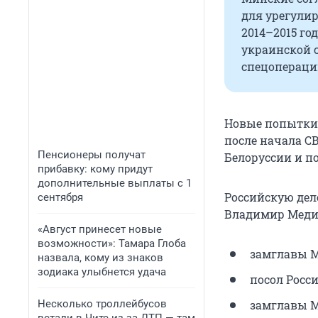
для урегулир
2014–2015 го
украинской 
спецопераци
Новые попытки 
после начала С
Пенсионеры получат
Белоруссии и по
прибавку: кому придут
дополнительные выплаты с 1
Российскую дел
сентября
Владимир Медин
«Август принесет новые
возможности»: Тамара Глоба
замглавы М
назвала, кому из знаков
зодиака улыбнется удача
посол Росс
Несколько троллейбусов
замглавы 