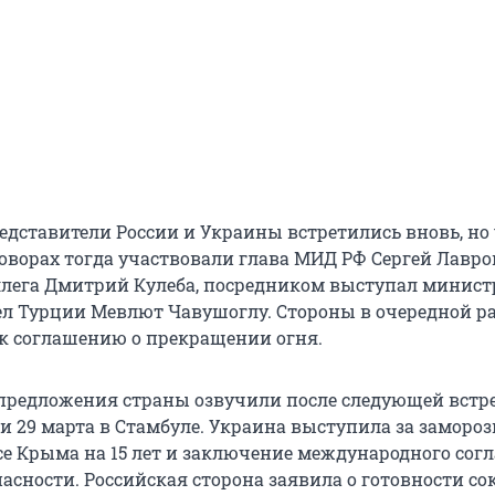
едставители России и Украины встретились вновь, но
оворах тогда участвовали глава МИД РФ Сергей Лавров
лега Дмитрий Кулеба, посредником выступал минист
л Турции Мевлют Чавушоглу. Стороны в очередной ра
к соглашению о прекращении огня.
предложения страны озвучили после следующей встр
и 29 марта в Стамбуле. Украина выступила за замороз
усе Крыма на 15 лет и заключение международного сог
асности. Российская сторона заявила о готовности со