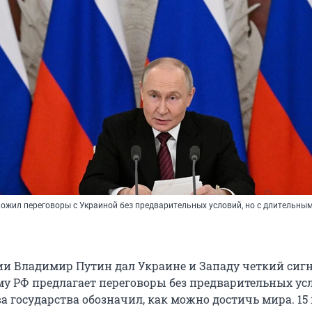
ожил переговоры с Украиной без предварительных условий, но с длительны
ии Владимир Путин дал Украине и Западу четкий сигн
му РФ предлагает переговоры без предварительных ус
ва государства обозначил, как можно достичь мира. 15