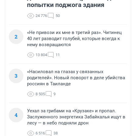
попытки поджога здания
24 776
50
«Не привози их мне в третий раз». Читинец
2
40 лет разводит голубей, которые всегда к
нему возвращаются
13 804
11
«Насиловал на глазах у связанных
3
родителей». Новый поворот в деле убийства
россиян в Таиланде
8 505
9
Уехал за грибами на «Крузаке» и пропал.
4
Заслуженного энергетика Забайкалья ищут в
лесу — в небо подняли дрон
6 516
38