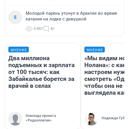
Молодой парень утонул в Арахлее во время
5
катания на лодке с девушкой
5 957
81
МНЕНИЕ
МНЕНИЕ
Два миллиона
«Мы видим нов
подъемных и зарплата
Нолана»: с как
от 100 тысяч: как
настроем нужн
Забайкалье борется за
смотреть «Оди
врачей в селах
чтобы она не
выглядела как
Команда проекта
Надежда Губар
«Редколлегия»