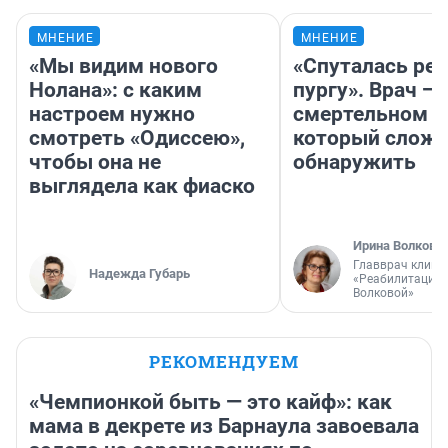
МНЕНИЕ
МНЕНИЕ
«Мы видим нового
«Спуталась реч
Нолана»: с каким
пургу». Врач — 
настроем нужно
смертельном д
смотреть «Одиссею»,
который слож
чтобы она не
обнаружить
выглядела как фиаско
Ирина Волкова
Главврач клини
Надежда Губарь
«Реабилитация 
Волковой»
РЕКОМЕНДУЕМ
«Чемпионкой быть — это кайф»: как
мама в декрете из Барнаула завоевала