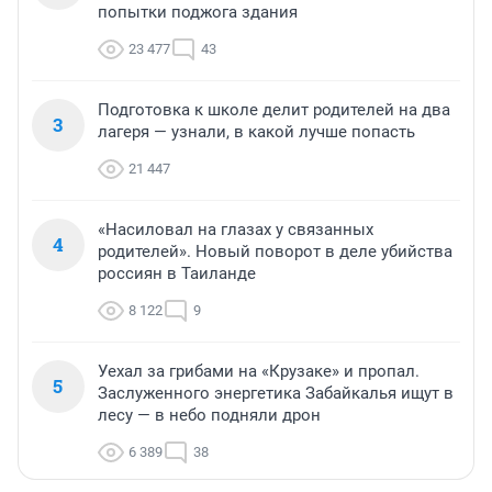
попытки поджога здания
23 477
43
Подготовка к школе делит родителей на два
3
лагеря — узнали, в какой лучше попасть
21 447
«Насиловал на глазах у связанных
4
родителей». Новый поворот в деле убийства
россиян в Таиланде
8 122
9
Уехал за грибами на «Крузаке» и пропал.
5
Заслуженного энергетика Забайкалья ищут в
лесу — в небо подняли дрон
6 389
38