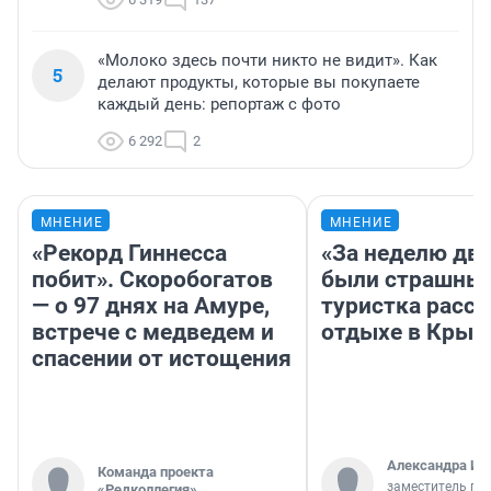
«Молоко здесь почти никто не видит». Как
5
делают продукты, которые вы покупаете
каждый день: репортаж с фото
6 292
2
МНЕНИЕ
МНЕНИЕ
«Рекорд Гиннесса
«За неделю две
побит». Скоробогатов
были страшные
— о 97 днях на Амуре,
туристка расск
встрече с медведем и
отдыхе в Крым
спасении от истощения
Александра Ис
Команда проекта
заместитель гл
«Редколлегия»