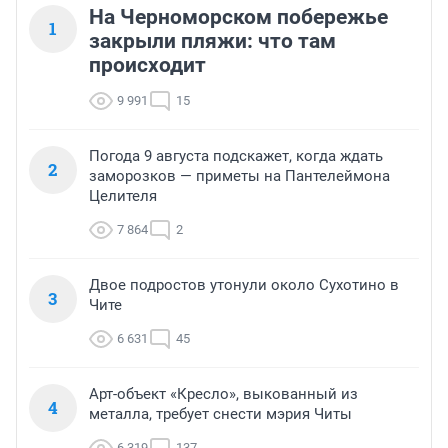
На Черноморском побережье
1
закрыли пляжи: что там
происходит
9 991
15
Погода 9 августа подскажет, когда ждать
2
заморозков — приметы на Пантелеймона
Целителя
7 864
2
Двое подростов утонули около Сухотино в
3
Чите
6 631
45
Арт-объект «Кресло», выкованный из
4
металла, требует снести мэрия Читы
6 319
137